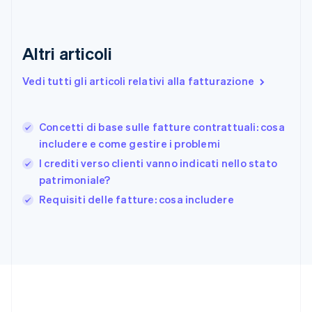
English
Finlandia
English
Svenska
Altri articoli
Francia
Français
English
Vedi tutti gli articoli relativi alla fatturazione
Germania
Deutsch
English
Giappone
日本語
English
Concetti di base sulle fatture contrattuali: cosa
Gibilterra
includere e come gestire i problemi
English
I crediti verso clienti vanno indicati nello stato
Grecia
patrimoniale?
English
India
Requisiti delle fatture: cosa includere
English
Irlanda
English
Italia
Italiano
English
Lettonia
English
Liechtenstein