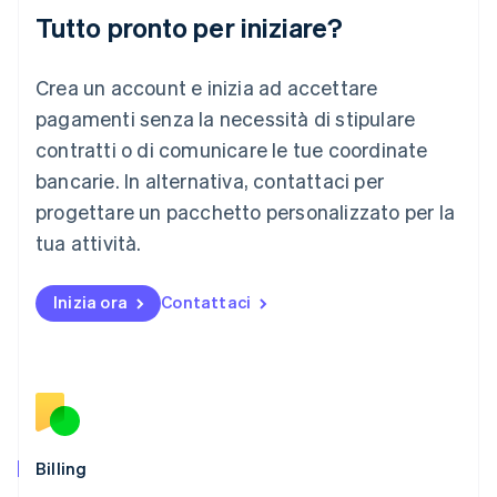
Deutsch
English
Tutto pronto per iniziare?
Lituania
English
Crea un account e inizia ad accettare
Lussemburgo
Français
Deutsch
English
pagamenti senza la necessità di stipulare
Malaysia
contratti o di comunicare le tue coordinate
English
简体中文
Malta
bancarie. In alternativa, contattaci per
English
progettare un pacchetto personalizzato per la
Messico
tua attività.
Español
English
Norvegia
English
Inizia ora
Contattaci
Nuova Zelanda
English
Paesi Bassi
Nederlands
English
Polonia
English
Portogallo
Português
English
Billing
RAS di Hong Kong, Cina