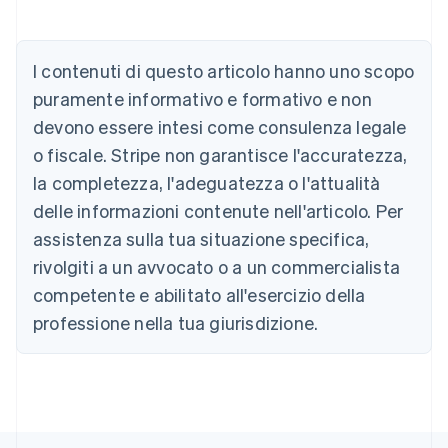
English
Austria
Deutsch
English
I contenuti di questo articolo hanno uno scopo
Belgio
puramente informativo e formativo e non
Nederlands
Français
Deutsch
English
Brasile
devono essere intesi come consulenza legale
Português
English
o fiscale. Stripe non garantisce l'accuratezza,
Bulgaria
la completezza, l'adeguatezza o l'attualità
English
Canada
delle informazioni contenute nell'articolo. Per
English
Français
assistenza sulla tua situazione specifica,
Cina continentale
简体中文
English
rivolgiti a un avvocato o a un commercialista
Cipro
competente e abilitato all'esercizio della
English
Croazia
professione nella tua giurisdizione.
English
Italiano
Danimarca
English
Emirati Arabi Uniti
English
Estonia