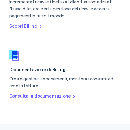
Incrementa i ricavi e fidelizza i clienti, automatizza il
English
简体中文
flusso di lavoro per la gestione dei ricavi e accetta
Regno Unito
English
pagamenti in tutto il mondo.
Repubblica Ceca
Scopri Billing
English
Romania
English
Singapore
English
简体中文
Slovacchia
English
Documentazione di Billing
Slovenia
English
Italiano
Crea e gestisci abbonamenti, monitora i consumi ed
Spagna
emetti fatture.
Español
English
Stati Uniti
Consulta la documentazione
English
Español
简体中文
Svezia
Svenska
English
Svizzera
Deutsch
Français
Italiano
English
Thailandia