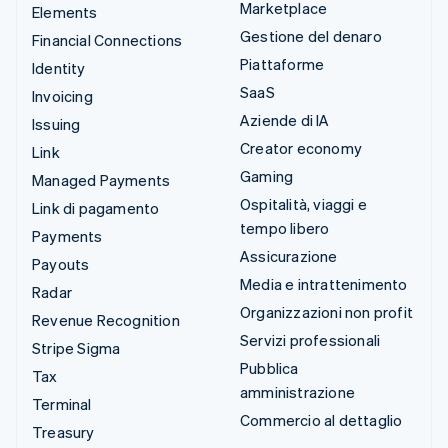
Marketplace
Elements
Gestione del denaro
Financial Connections
Piattaforme
Identity
SaaS
Invoicing
Aziende di IA
Issuing
Creator economy
Link
Gaming
Managed Payments
Ospitalità, viaggi e
Link di pagamento
tempo libero
Payments
Assicurazione
Payouts
Media e intrattenimento
Radar
Organizzazioni non profit
Revenue Recognition
Servizi professionali
Stripe Sigma
Pubblica
Tax
amministrazione
Terminal
Commercio al dettaglio
Treasury