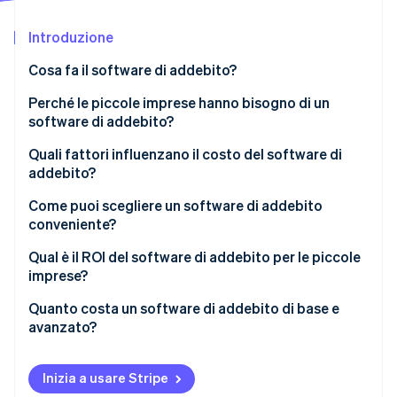
Scopri cosa ti aspetta
Introduzione
Radar
Ecosistema
Prevenzione delle frodi
Cosa fa il software di addebito?
Partner
Atlas
Stripe App Marketplace
Costituzione di start-up
Creazione delle fatture
Perché le piccole imprese hanno bisogno di un
software di addebito?
Climate
Monitoraggio dei pagamenti
Rimozione del carbonio
Quali fattori influenzano il costo del software di
Pagamenti ricorrenti
Identity
addebito?
Verifica online dell'identità
Integrazione con altri sistemi
Numero di utenti
Come puoi scegliere un software di addebito
conveniente?
Gestione fiscale
Possibilità di crescita
Qual è il ROI del software di addebito per le piccole
Reportistica e analisi
Opzioni di personalizzazione
imprese?
Stripe Sessions 2026
Molteplici opzioni di pagamento
Soluzioni basate su cloud o on-premise
Scopri come Stripe sta costruendo l'infrastruttura economi
Quanto costa un software di addebito di base e
Guarda ora
avanzato?
Capacità di integrazione
Assistenza e manutenzione
Inizia a usare Stripe