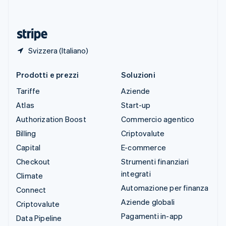
ไทย
English
Ungheria
English
Svizzera (Italiano)
Prodotti e prezzi
Soluzioni
Tariffe
Aziende
Atlas
Start-up
Authorization Boost
Commercio agentico
Billing
Criptovalute
Capital
E-commerce
Checkout
Strumenti finanziari
integrati
Climate
Automazione per finanza
Connect
Aziende globali
Criptovalute
Pagamenti in-app
Data Pipeline