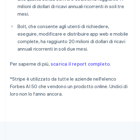
Estonia
milioni di dollari di ricavi annuali ricorrenti in soli tre
English
mesi.
Finlandia
English
Svenska
Bolt, che consente agli utenti di richiedere,
Francia
eseguire, modificare e distribuire app web e mobile
Français
English
Germania
complete, ha raggiunto 20 milioni di dollari di ricavi
Deutsch
English
annuali ricorrenti in soli due mesi.
Giappone
日本語
English
Per saperne di più,
scarica il report completo
.
Gibilterra
English
Grecia
*Stripe è utilizzato da tutte le aziende nell'elenco
English
Forbes AI 50 che vendono un prodotto online. Undici di
India
loro non lo fanno ancora.
English
Irlanda
English
Italia
Italiano
English
Lettonia
English