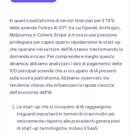
Scopri cosa ti aspetta
Radar
Ecosistema
Prevenzione delle frodi
In quanto piattaforma di servizi finanziari per il 78%
Partner
delle aziende Forbes AI 50*, tra cui OpenAI, Anthropic,
Atlas
Stripe App Marketplace
Costituzione di start-up
Midjourney e Cohere, Stripe si trova in una posizione
privilegiata per capire quanto rapidamente le start-up
Climate
Rimozione del carbonio
che operano nel settore dell'IA stanno trasformando la
domanda in ricavi. Per comprendere meglio questa
Identity
Verifica online dell'identità
dinamica, abbiamo analizzato i dati di pagamento delle
100 principali aziende che si occupano di IA presenti
sulla nostra piattaforma. Abbiamo osservato tre
tendenze chiave che influenzano la rapida crescita
dell'economia dell'IA:
Stripe Sessions 2026
Scopri come Stripe sta costruendo l'infrastruttura economi
Le start-up che si occupano di IA raggiungono
Guarda ora
traguardi importanti in termini di ricavi molto più
velocemente rispetto alle precedenti generazioni
di start-up tecnologiche, incluso il SaaS.