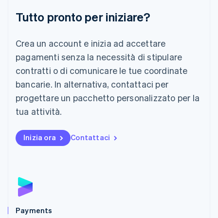
Liechtenstein
Deutsch
English
Tutto pronto per iniziare?
Lituania
English
Crea un account e inizia ad accettare
Lussemburgo
Français
Deutsch
English
pagamenti senza la necessità di stipulare
Malaysia
contratti o di comunicare le tue coordinate
English
简体中文
Malta
bancarie. In alternativa, contattaci per
English
progettare un pacchetto personalizzato per la
Messico
tua attività.
Español
English
Norvegia
English
Inizia ora
Contattaci
Nuova Zelanda
English
Paesi Bassi
Nederlands
English
Polonia
English
Portogallo
Português
English
Payments