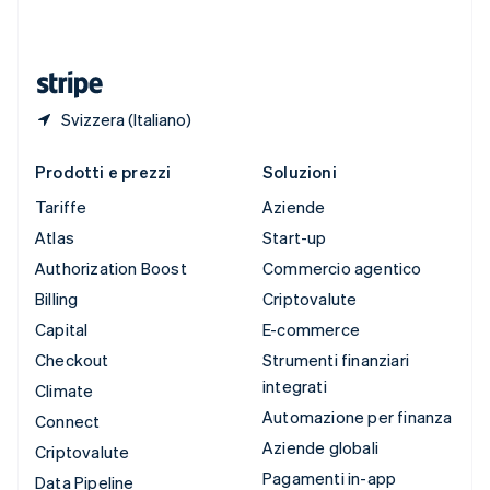
Thailandia
ไทย
English
Ungheria
English
Svizzera (Italiano)
Prodotti e prezzi
Soluzioni
Tariffe
Aziende
Atlas
Start-up
Authorization Boost
Commercio agentico
Billing
Criptovalute
Capital
E-commerce
Checkout
Strumenti finanziari
integrati
Climate
Automazione per finanza
Connect
Aziende globali
Criptovalute
Pagamenti in-app
Data Pipeline