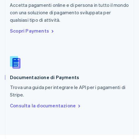
RAS di Hong Kong, Cina
Accetta pagamenti online e di persona in tutto il mondo
English
简体中文
con una soluzione di pagamento sviluppata per
Regno Unito
English
qualsiasi tipo di attività.
Repubblica Ceca
Scopri Payments
English
Romania
English
Singapore
English
简体中文
Slovacchia
English
Documentazione di Payments
Slovenia
English
Italiano
Trova una guida per integrare le API per i pagamenti di
Spagna
Stripe.
Español
English
Stati Uniti
Consulta la documentazione
English
Español
简体中文
Svezia
Svenska
English
Svizzera
Deutsch
Français
Italiano
English