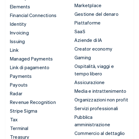
Marketplace
Elements
Gestione del denaro
Financial Connections
Piattaforme
Identity
SaaS
Invoicing
Aziende di IA
Issuing
Creator economy
Link
Gaming
Managed Payments
Ospitalità, viaggi e
Link di pagamento
tempo libero
Payments
Assicurazione
Payouts
Media e intrattenimento
Radar
Organizzazioni non profit
Revenue Recognition
Servizi professionali
Stripe Sigma
Pubblica
Tax
amministrazione
Terminal
Commercio al dettaglio
Treasury