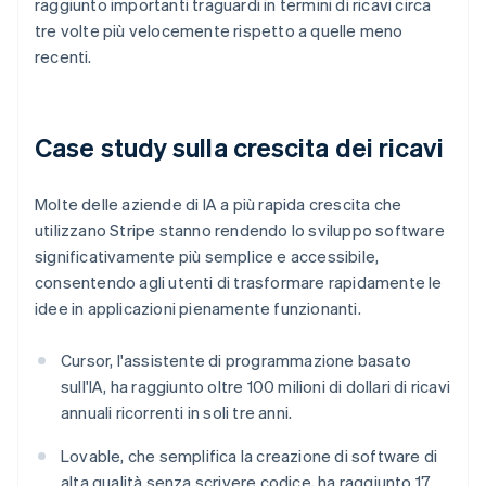
raggiunto importanti traguardi in termini di ricavi circa
Australia
tre volte più velocemente rispetto a quelle meno
English
Austria
recenti.
Deutsch
English
Belgio
Nederlands
Français
Deutsch
English
Brasile
Case study sulla crescita dei ricavi
Português
English
Bulgaria
Molte delle aziende di IA a più rapida crescita che
English
Canada
utilizzano Stripe stanno rendendo lo sviluppo software
English
Français
significativamente più semplice e accessibile,
Cina continentale
consentendo agli utenti di trasformare rapidamente le
简体中文
English
idee in applicazioni pienamente funzionanti.
Cipro
English
Croazia
Cursor, l'assistente di programmazione basato
English
Italiano
sull'IA, ha raggiunto oltre 100 milioni di dollari di ricavi
Danimarca
annuali ricorrenti in soli tre anni.
English
Emirati Arabi Uniti
Lovable, che semplifica la creazione di software di
English
alta qualità senza scrivere codice, ha raggiunto 17