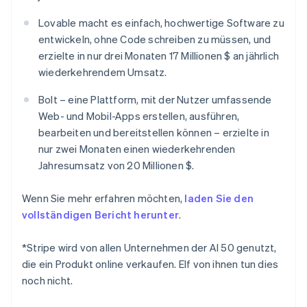
Gibraltar
Lovable macht es einfach, hochwertige Software zu
English
entwickeln, ohne Code schreiben zu müssen, und
Griechenland
English
erzielte in nur drei Monaten 17 Millionen $ an jährlich
wiederkehrendem Umsatz.
Indien
English
Bolt – eine Plattform, mit der Nutzer umfassende
Irland
English
Web- und Mobil-Apps erstellen, ausführen,
Italien
bearbeiten und bereitstellen können – erzielte in
Italiano
English
nur zwei Monaten einen wiederkehrenden
Japan
Jahresumsatz von 20 Millionen $.
日本語
English
Kanada
English
Français
Wenn Sie mehr erfahren möchten,
laden Sie den
Kroatien
vollständigen Bericht herunter
.
English
Italiano
Lettland
*Stripe wird von allen Unternehmen der AI 50 genutzt,
English
die ein Produkt online verkaufen. Elf von ihnen tun dies
Liechtenstein
Deutsch
English
noch nicht.
Litauen
English