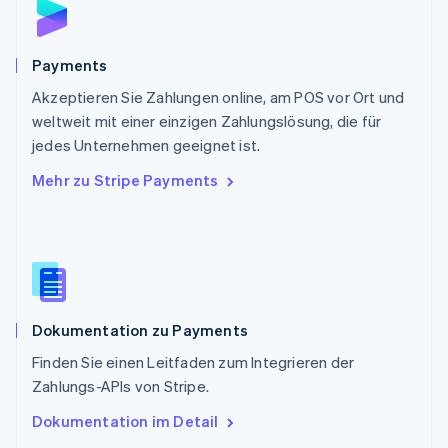
Schweden
Svenska
English
Schweiz
Payments
Deutsch
Français
Italiano
English
Akzeptieren Sie Zahlungen online, am POS vor Ort und
Singapur
English
简体中文
weltweit mit einer einzigen Zahlungslösung, die für
Slowakei
jedes Unternehmen geeignet ist.
English
Mehr zu Stripe Payments
Slowenien
English
Italiano
Sonderverwaltungsregion Hongkong,
China
English
简体中文
Spanien
Español
English
Dokumentation zu Payments
Thailand
ไทย
English
Finden Sie einen Leitfaden zum Integrieren der
Tschechische Republik
Zahlungs-APIs von Stripe.
English
Ungarn
Dokumentation im Detail
English