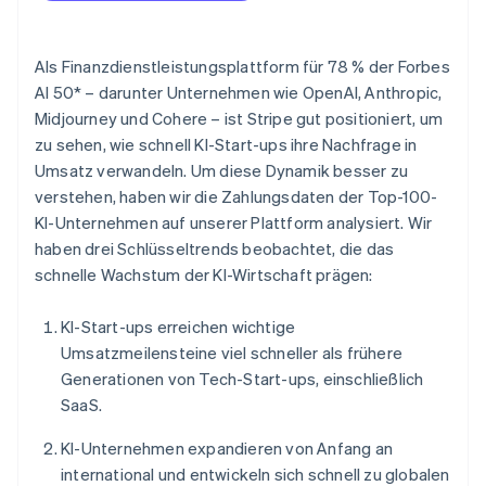
Betrugsprävention
Ecosystem
Atlas
Start-up-Gründung
Partner
Als Finanzdienstleistungsplattform für 78 % der Forbes
Stripe App-Marktplatz
AI 50* – darunter Unternehmen wie OpenAI, Anthropic,
Climate
CO₂-Entnahme
Midjourney und Cohere – ist Stripe gut positioniert, um
zu sehen, wie schnell KI-Start-ups ihre Nachfrage in
Identity
Online-Identitätsprüfung
Umsatz verwandeln. Um diese Dynamik besser zu
verstehen, haben wir die Zahlungsdaten der Top-100-
KI-Unternehmen auf unserer Plattform analysiert. Wir
haben drei Schlüsseltrends beobachtet, die das
schnelle Wachstum der KI-Wirtschaft prägen:
Stripe-Sessions 2026
Erfahren Sie, wie Stripe Lösungen für die W
KI-Start-ups erreichen wichtige
Jetzt ansehen
Umsatzmeilensteine viel schneller als frühere
Generationen von Tech-Start-ups, einschließlich
SaaS.
KI-Unternehmen expandieren von Anfang an
international und entwickeln sich schnell zu globalen