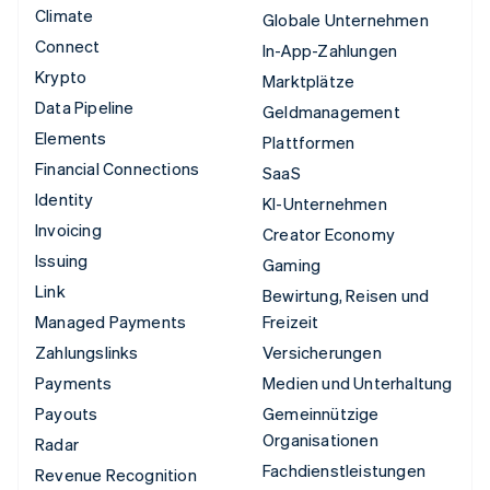
Climate
Globale Unternehmen
Connect
In-App-Zahlungen
Krypto
Marktplätze
Data Pipeline
Geldmanagement
Elements
Plattformen
Financial Connections
SaaS
Identity
KI-Unternehmen
Invoicing
Creator Economy
Issuing
Gaming
Link
Bewirtung, Reisen und
Managed Payments
Freizeit
Zahlungslinks
Versicherungen
Payments
Medien und Unterhaltung
Payouts
Gemeinnützige
Organisationen
Radar
Fachdienstleistungen
Revenue Recognition