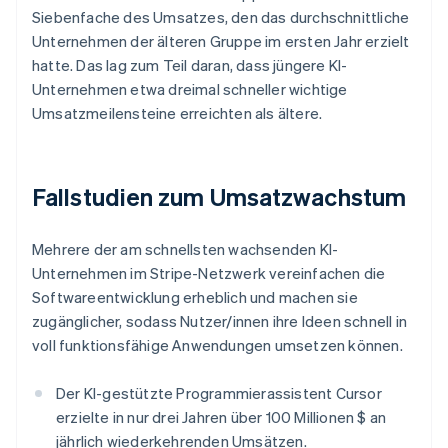
Siebenfache des Umsatzes, den das durchschnittliche
Unternehmen der älteren Gruppe im ersten Jahr erzielt
hatte. Das lag zum Teil daran, dass jüngere KI-
Australien
English
Unternehmen etwa dreimal schneller wichtige
Belgien
Umsatzmeilensteine erreichten als ältere.
Nederlands
Français
Deutsch
English
Brasilien
Português
English
Bulgarien
Fallstudien zum Umsatzwachstum
English
Dänemark
English
Mehrere der am schnellsten wachsenden KI-
Deutschland
Unternehmen im Stripe-Netzwerk vereinfachen die
Deutsch
English
Softwareentwicklung erheblich und machen sie
Estland
zugänglicher, sodass Nutzer/innen ihre Ideen schnell in
English
voll funktionsfähige Anwendungen umsetzen können.
Festlandchina
简体中文
English
Finnland
Der KI-gestützte Programmierassistent Cursor
English
Svenska
erzielte in nur drei Jahren über 100 Millionen $ an
Frankreich
jährlich wiederkehrenden Umsätzen.
Français
English