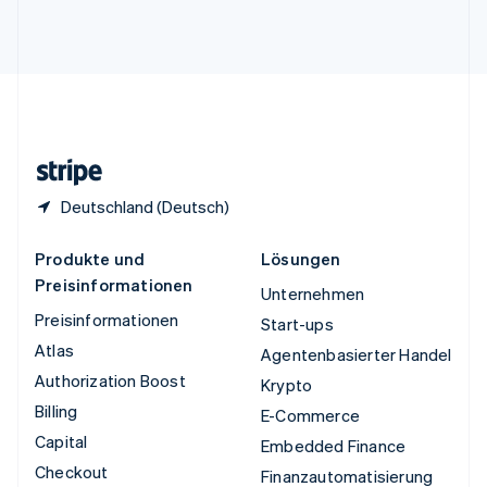
Vereinigte Arabische Emirate
English
Vereinigte Staaten
English
Español
简体中文
Vereinigtes Königreich
English
Zypern
English
Deutschland (Deutsch)
Produkte und
Lösungen
Preisinformationen
Unternehmen
Preisinformationen
Start-ups
Atlas
Agentenbasierter Handel
Authorization Boost
Krypto
Billing
E-Commerce
Capital
Embedded Finance
Checkout
Finanzautomatisierung