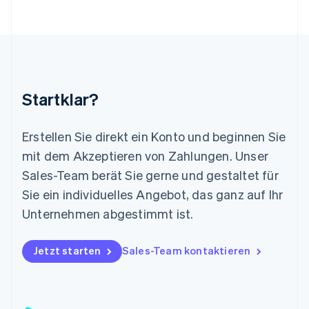
Luxemburg
Français
Deutsch
English
Malaysia
English
简体中文
Malta
English
Startklar?
Mexiko
Español
English
Neuseeland
Erstellen Sie direkt ein Konto und beginnen Sie
English
mit dem Akzeptieren von Zahlungen. Unser
Niederlande
Nederlands
English
Sales-Team berät Sie gerne und gestaltet für
Norwegen
Sie ein individuelles Angebot, das ganz auf Ihr
English
Österreich
Unternehmen abgestimmt ist.
Deutsch
English
Polen
Jetzt starten
Sales-Team kontaktieren
English
Portugal
Português
English
Rumänien
English