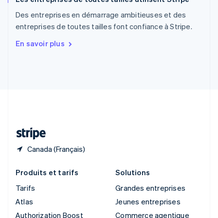
English
Des entreprises en démarrage ambitieuses et des
Singapour
entreprises de toutes tailles font confiance à Stripe.
English
简体中文
Slovaquie
En savoir plus
English
Slovénie
English
Italiano
Suède
Svenska
English
Suisse
Deutsch
Français
Italiano
English
Thaïlande
ไทย
English
Canada (Français)
Produits et tarifs
Solutions
Tarifs
Grandes entreprises
Atlas
Jeunes entreprises
Authorization Boost
Commerce agentique