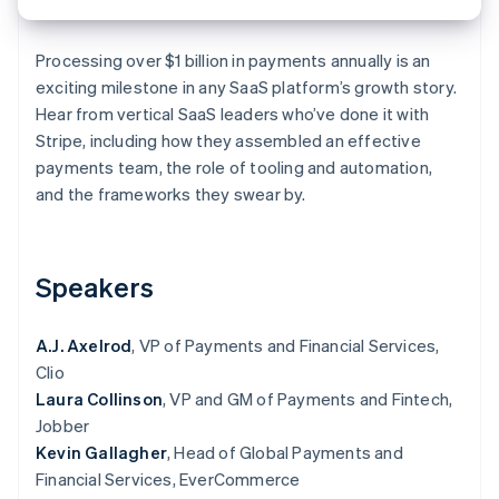
Commerce de détail
État des API
Atlas
Constitution d'une entreprise
Processing over $1 billion in payments annually is an
Climate
exciting milestone in any SaaS platform’s growth story.
Élimination du carbone
Écosystème
Hear from vertical SaaS leaders who’ve done it with
Identity
Stripe, including how they assembled an effective
Partenaires
Vérification de l'identité
Stripe App Marketplace
payments team, the role of tooling and automation,
and the frameworks they swear by.
Stripe Sessions 2026
Speakers
Découvrez comment Stripe construit l’infrastructure écon
l’IA.
Regarder
A.J. Axelrod
, VP of Payments and Financial Services,
Clio
Laura Collinson
, VP and GM of Payments and Fintech,
Jobber
Kevin Gallagher
, Head of Global Payments and
Financial Services, EverCommerce