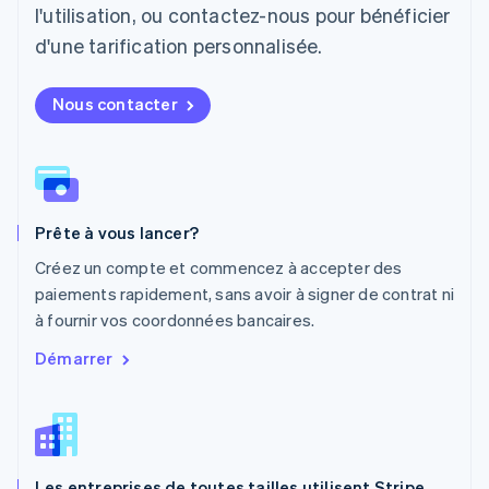
l'utilisation, ou contactez-nous pour bénéficier
English
简体中文
Malte
d'une tarification personnalisée.
English
Mexique
Nous contacter
Español
English
Norvège
English
Nouvelle-Zélande
English
Pays-Bas
Prête à vous lancer?
Nederlands
English
Pologne
Créez un compte et commencez à accepter des
English
paiements rapidement, sans avoir à signer de contrat ni
Portugal
à fournir vos coordonnées bancaires.
Português
English
RAS de Hong Kong, Chine
Démarrer
English
简体中文
République tchèque
English
Roumanie
English
Les entreprises de toutes tailles utilisent Stripe
Royaume-Uni