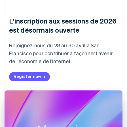
English
Français
Chine continentale
简体中文
English
L'inscription aux sessions de 2026
Chypre
English
est désormais ouverte
Croatie
English
Italiano
Danemark
Rejoignez-nous du 28 au 30 avril à San
English
Francisco pour contribuer à façonner l'avenir
Émirats arabes unis
de l'économie de l'internet.
English
Espagne
Español
English
Register now
Estonie
English
États-Unis
English
Español
简体中文
Finlande
English
Svenska
France
Français
English
Gibraltar