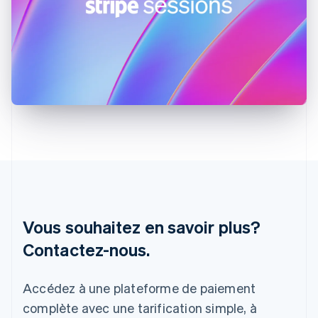
English
Grèce
English
Hongrie
English
Inde
English
Irlande
English
Italie
Italiano
English
Japon
日本語
English
Lettonie
English
Vous souhaitez en savoir plus?
Liechtenstein
Contactez-nous.
Deutsch
English
Lituanie
English
Accédez à une plateforme de paiement
Luxembourg
Français
Deutsch
English
complète avec une tarification simple, à
Malaisie