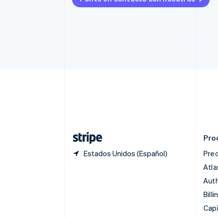
Bulgaria
English
Canadá
English
Français
China continental
简体中文
English
Chipre
English
Croacia
English
Italiano
Dinamarca
English
Emiratos Árabes Unidos
English
Pro
Estados Unidos (Español)
Prec
Atla
Auth
Billi
Capi