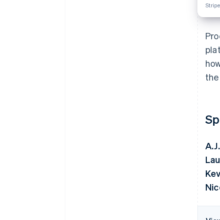
Strip
Pro
pla
how
the
Sp
A.J
Lau
Kev
Nic