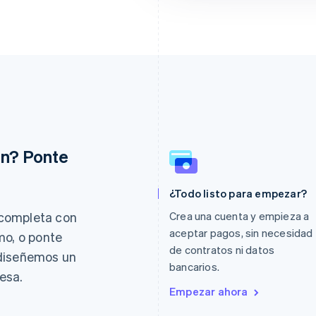
ón? Ponte
Eslovaquia
Italia
¿Todo listo para empezar?
English
Italiano
English
Eslovenia
Japón
completa con
Crea una cuenta y empieza a
English
Italiano
日本語
English
aceptar pagos, sin necesidad
mo, o ponte
España
Letonia
de contratos ni datos
Español
English
English
 diseñemos un
Estados Unidos
Liechtenstein
bancarios.
esa.
English
Español
简体中文
Deutsch
English
Empezar ahora
Estonia
Lituania
English
English