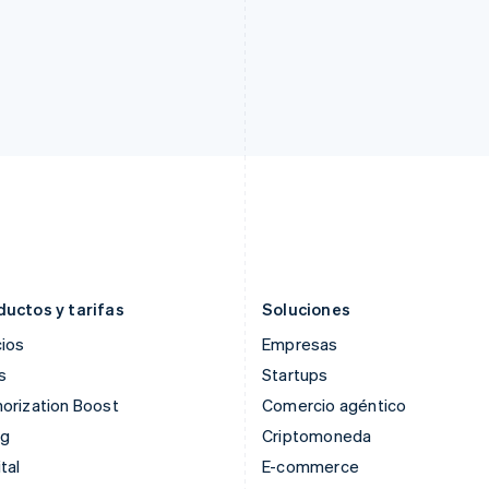
Finlandia
Luxemburgo
English
Svenska
Français
Deutsch
English
Francia
Malasia
Français
English
English
简体中文
Gibraltar
Malta
English
English
Grecia
México
English
Español
English
Hungría
Noruega
English
English
India
Nueva Zelandia
English
English
Irlanda
Países Bajos
English
Nederlands
English
ductos y tarifas
Soluciones
ios
Empresas
s
Startups
orization Boost
Comercio agéntico
ng
Criptomoneda
tal
E-commerce