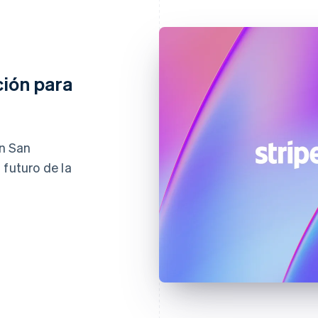
ción para
en San
 futuro de la