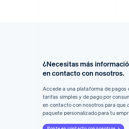
¿Necesitas más informaci
en contacto con nosotros.
Alemania
Deutsch
English
Australia
Accede a una plataforma de pagos 
English
tarifas simples y de pago por consu
Austria
Deutsch
English
en contacto con nosotros para que
Bélgica
paquete personalizado para tu empr
Nederlands
Français
Deutsch
English
Brasil
Português
English
Ponte en contacto con nosotros