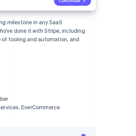
Continuar
ting milestone in any SaaS
o’ve done it with Stripe, including
 of tooling and automation, and
bber
 Services, EverCommerce