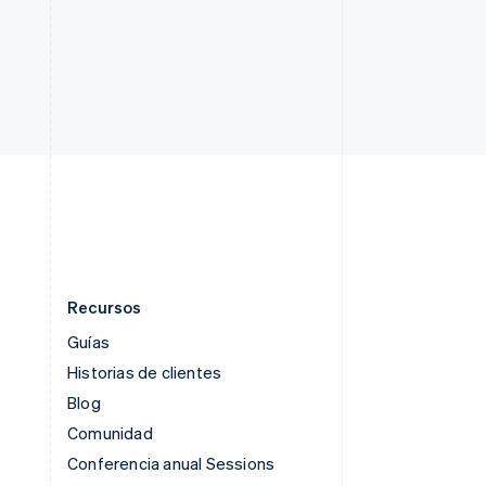
Rumania
English
Singapur
English
简体中文
Suecia
Svenska
English
Suiza
Deutsch
Français
Italiano
English
Tailandia
ไทย
English
Recursos
Guías
Historias de clientes
Blog
Comunidad
Conferencia anual Sessions