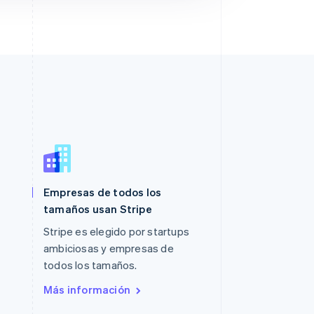
Polonia
Empresas de todos los
English
Portugal
tamaños usan Stripe
Português
English
Stripe es elegido por startups
RAE de Hong Kong, China
ambiciosas y empresas de
English
简体中文
Reino Unido
todos los tamaños.
English
Más información
República Checa
English