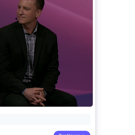
Sesiones de Stripe
2026
Descubre cómo Stripe
construye la
infraestructura
económica para la IA.
Mirar ahora