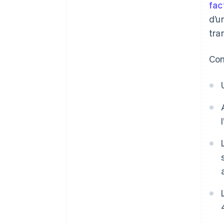
fac
d’u
tra
Com