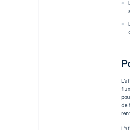
Po
L’a
flu
pou
de 
ren
L’a