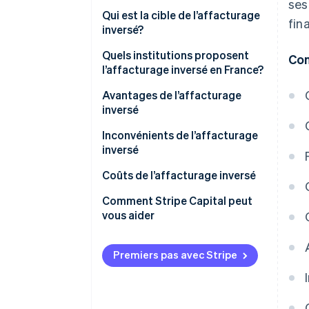
ses
Qui est la cible de l’affacturage
fin
inversé?
Quels institutions proposent
Con
l’affacturage inversé en France?
Avantages de l’affacturage
inversé
Avantages pour les entreprises
Inconvénients de l’affacturage
acheteuses
inversé
Avantages pour les fournisseurs
Coûts de l’affacturage inversé
Comment Stripe Capital peut
vous aider
Premiers pas avec Stripe