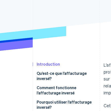
Authorization Boost
Optimisation des acceptations
Link
Paiements accélérés
Introduction
L’a
pro
Qu’est-ce que l’affacturage
inversé?
sur
rel
Quelle est la différence entre
Comment fonctionne
imp
l’affacturage classique et
l’affacturage inversé
l’affacturage inversé?
Pourquoi utiliser l’affacturage
Cet
inversé?