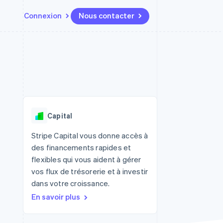
Connexion
Nous contacter
Ressources
Écosystème
Contact
t places de
Plus
Intégrations d'applications
Partenaires
Nous contacter
Product roadmap
ssions
Exemples de code
Stripe App Marketplace
Devenir partenaire
Découvrez ce qui vous attend
Blog des développeurs
r les
rs
État des API
Radar
Prévention de la fraude
Capital
Atlas
tif
Constitution d'une entreprise
Stripe Capital vous donne accès à
des financements rapides et
Climate
Élimination du carbone
flexibles qui vous aident à gérer
vos flux de trésorerie et à investir
Identity
Vérification de l'identité
dans votre croissance.
En savoir plus