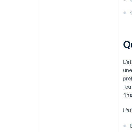
Q
L’a
une
pré
fou
fin
L’a