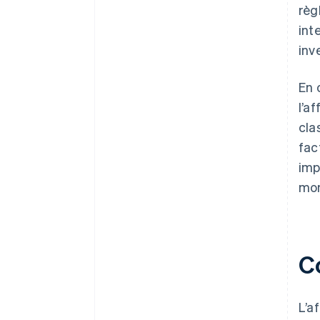
règ
int
inve
En 
l’a
cla
fac
imp
mon
C
L’a