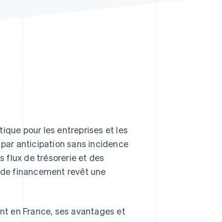
Stripe Sessions 2026
Découvrez comment
Stripe construit
l’infrastructure
économique pour l’IA.
Regarder
ique pour les entreprises et les
 par anticipation sans incidence
s flux de trésorerie et des
e de financement revêt une
ent en France, ses avantages et