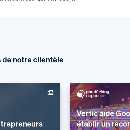
 de notre clientèle
Vertic aide Goo
ntrepreneurs
établir un reco