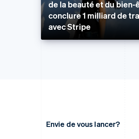
de la beauté et du bien-ê
conclure 1 milliard de t
avec Stripe
Envie de vous lancer?
Allemagne