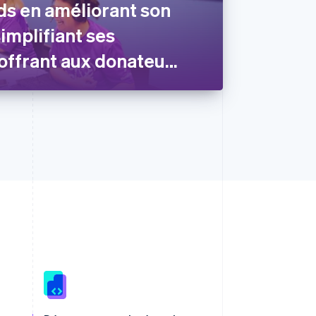
ds en améliorant son
simplifiant ses
 offrant aux donateurs
xibilité.
RAS de Hong Kong, Chine