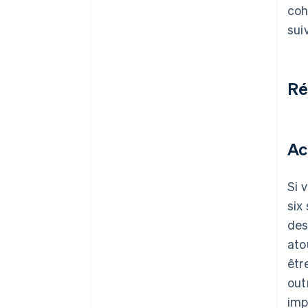
coh
sui
Ré
Ac
Si 
six
des
ato
êtr
out
imp