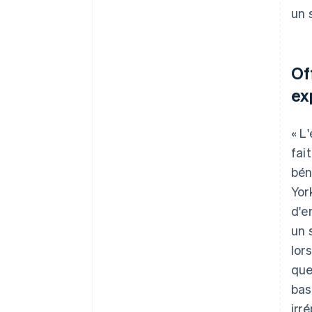
un 
Of
ex
« L
fai
bén
Yor
d'e
un 
lor
que
bas
irr