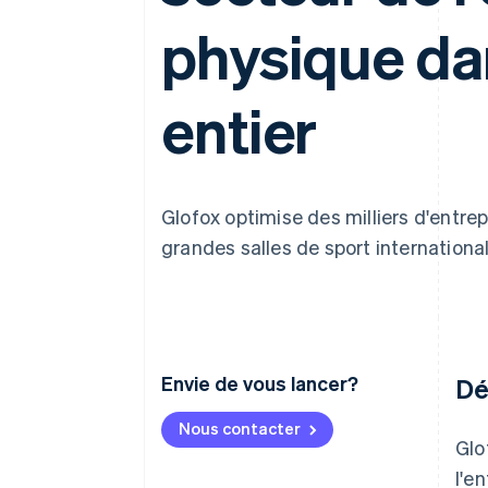
Authorization Boost
Optimisation des acceptations
physique da
Link
Paiements accélérés
entier
Glofox optimise des milliers d'entre
grandes salles de sport internationa
Envie de vous lancer?
Dé
Nous contacter
Glo
l'e