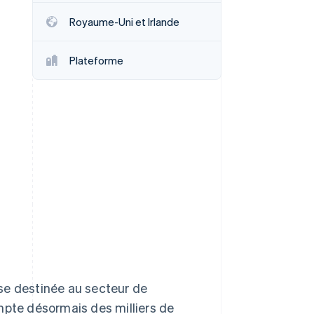
Royaume-Uni et Irlande
Stripe Sessions 2026
Découvrez comment
Plateforme
Stripe construit
l’infrastructure
économique pour l’IA.
Regarder
se destinée au secteur de
mpte désormais des milliers de