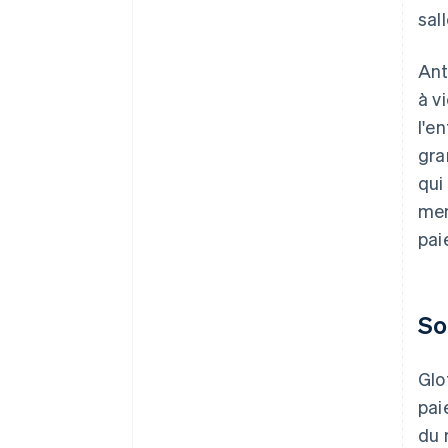
sal
Ant
à v
l'e
gra
qui
mem
pai
So
Glo
pai
du 