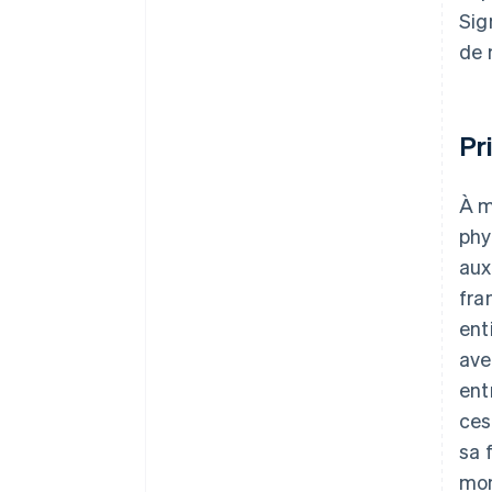
Sig
de 
Pr
À m
phy
aux
fra
ent
ave
ent
ces
sa 
mom