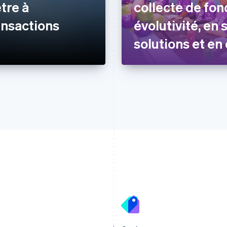
tre à
collecte de fon
ransactions
évolutivité, en 
solutions et en
davantage de fle
Espagne
Lettonie