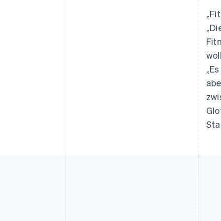
„Fi
„Di
Fit
wol
„Es
abe
zwi
Glo
Sta