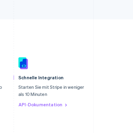
Slowenien
English
Italiano
Schnelle Integration
Sonderverwaltungsregion
ro
Starten Sie mit Stripe in weniger
Hongkong, China
als 10 Minuten
English
简体中文
Spanien
API-Dokumentation
Español
English
Thailand
ไทย
English
Tschechische Republik
English