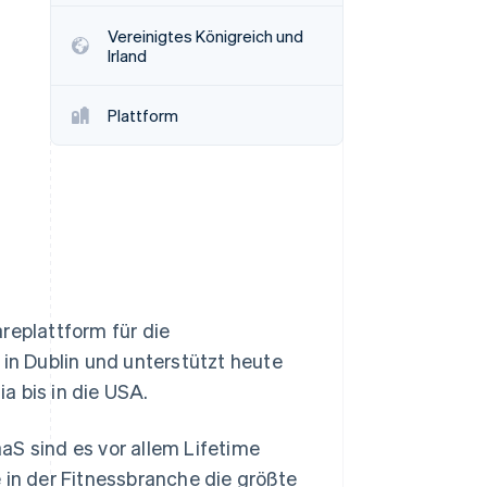
Stripe-Sessions 2026
Vereinigtes Königreich und
Erfahren Sie, wie Stripe
Irland
Lösungen für die
Wirtschaftsinfrastruktur
für KI aufbaut.
Plattform
Jetzt ansehen
eplattform für die
n Dublin und unterstützt heute
a bis in die USA.
aS sind es vor allem Lifetime
n der Fitnessbranche die größte