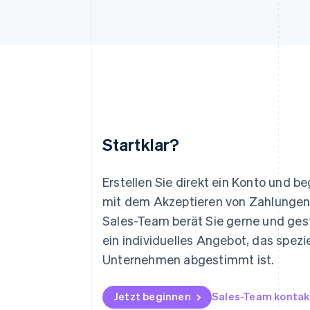
Startklar?
Australien
English
Erstellen Sie direkt ein Konto und b
Belgien
mit dem Akzeptieren von Zahlungen
Nederlands
Français
Deutsch
English
Sales-Team berät Sie gerne und gest
Brasilien
Português
English
ein individuelles Angebot, das speziel
Bulgarien
Unternehmen abgestimmt ist.
English
Dänemark
English
Jetzt beginnen
Sales-Team kontak
Deutschland