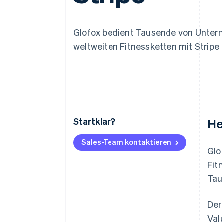
Optimierung der
Datensynchronisier
Autorisierungsraten
Link
Beschleunigter Bezahlvorgang
Glofox bedient Tausende von Unter
Financial Connections
weltweiten Fitnessketten mit Stripe
Verbundene Finanzdaten
Startklar?
He
Sales-Team kontaktieren
Glo
Fit
Tau
Der
Val