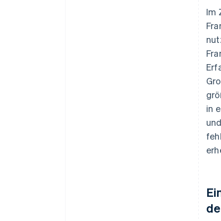
Im 
Fra
nut
Fra
Erf
Gro
grö
in 
und
feh
erh
Ei
de