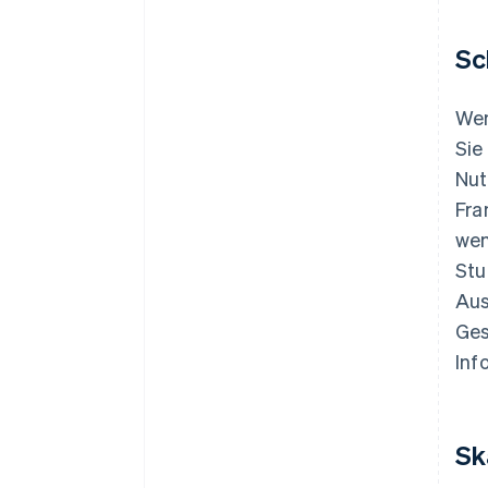
Sc
Wen
Sie
Nut
Fra
wen
Stu
Aus
Ges
Inf
Sk