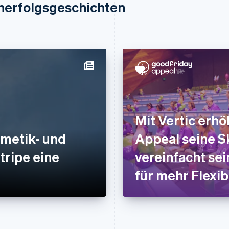
nerfolgsgeschichten
Mit Vertic erhö
smetik- und
Appeal seine Sk
tripe eine
vereinfacht sei
für mehr Flexib