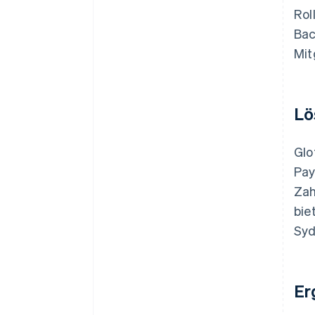
Rol
Bac
Mit
Lö
Glo
Pay
Zah
bie
Syd
Er