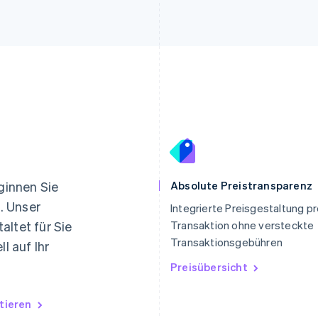
Indien
Mexiko
English
Español
English
eginnen Sie
Absolute Preistransparenz
Irland
Neuseeland
. Unser
Integrierte Preisgestaltung p
English
English
altet für Sie
Transaktion ohne versteckte
Italien
Niederlande
Italiano
English
Nederlands
English
Transaktionsgebühren
l auf Ihr
Japan
Norwegen
Preisübersicht
日本語
English
English
Kanada
Österreich
English
Français
Deutsch
English
tieren
Kroatien
Polen