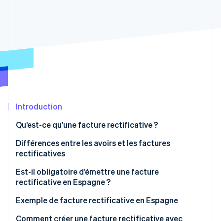
Découvrez les prochaines évolutions
Commerce en ligne
Radar
Prévention de la fraude
Écosystème
Atlas
Constitution de start-up
Partenaires
Climate
Stripe App Marketplace
Élimination du carbone
Identity
Vérification de l'identité
Introduction
Qu’est-ce qu’une facture rectificative ?
Différences entre les avoirs et les factures
rectificatives
Stripe Sessions 2026
Découvrez comment Stripe construit l’infrastructure écono
Est-il obligatoire d’émettre une facture
Regarder la vidéo
rectificative en Espagne ?
Exemple de facture rectificative en Espagne
Comment créer une facture rectificative avec