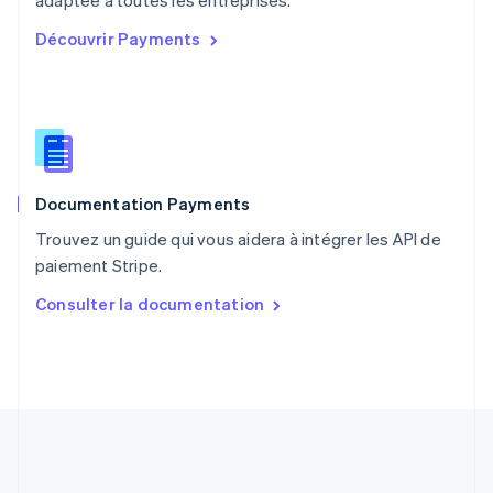
adaptée à toutes les entreprises.
Portugal
Découvrir Payments
Português
English
R.A.S. de Hong Kong, Chine
English
简体中文
République tchèque
English
Roumanie
English
Documentation Payments
Royaume-Uni
English
Trouvez un guide qui vous aidera à intégrer les API de
Singapour
paiement Stripe.
English
简体中文
Slovaquie
Consulter la documentation
English
Slovénie
English
Italiano
Suède
Svenska
English
Suisse
Deutsch
Français
Italiano
English
Thaïlande
ไทย
English