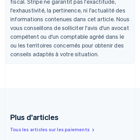
fiscal. Stripe ne garantit pas l'exactitude,
English
Autriche
l'exhaustivité, la pertinence, ni l'actualité des
Deutsch
English
informations contenues dans cet article. Nous
Belgique
vous conseillons de solliciter l'avis d'un avocat
Nederlands
Français
Deutsch
English
Brésil
compétent ou d'un comptable agréé dans le
Português
English
ou les territoires concernés pour obtenir des
Bulgarie
English
conseils adaptés à votre situation.
Canada
English
Français
Chine continentale
简体中文
English
Chypre
English
Croatie
English
Italiano
Danemark
English
Plus d'articles
Émirats arabes unis
English
Tous les articles sur les paiements
Espagne