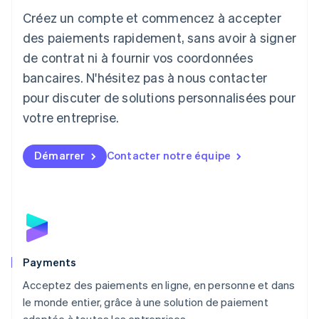
Créez un compte et commencez à accepter
Lettonie
English
des paiements rapidement, sans avoir à signer
Liechtenstein
de contrat ni à fournir vos coordonnées
Deutsch
English
Lituanie
bancaires. N'hésitez pas à nous contacter
English
pour discuter de solutions personnalisées pour
Luxembourg
votre entreprise.
Français
Deutsch
English
Malaisie
English
简体中文
Démarrer
Contacter notre équipe
Malte
English
Mexique
Español
English
Norvège
English
Nouvelle-Zélande
English
Payments
Pays-Bas
Acceptez des paiements en ligne, en personne et dans
Nederlands
English
le monde entier, grâce à une solution de paiement
Pologne
English