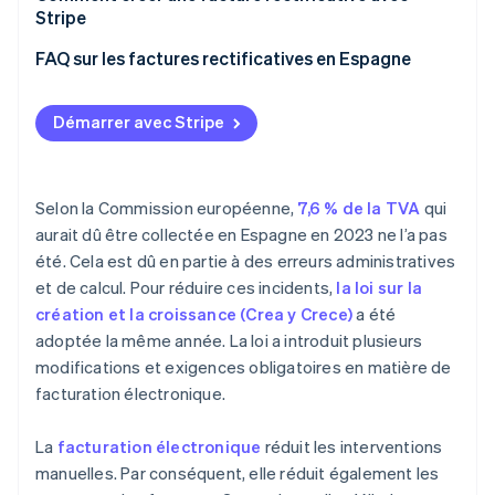
Stripe
FAQ sur les factures rectificatives en Espagne
Une entreprise peut-elle émettre une facture
rectificative pour augmenter la base imposable ?
Démarrer avec Stripe
Une entreprise peut-elle émettre une facture
rectificative si la facture originale n’inclut pas la
Selon la Commission européenne,
7,6 % de la TVA
qui
TVA ?
aurait dû être collectée en Espagne en 2023 ne l’a pas
Comment une facture rectificative est-elle
été. Cela est dû en partie à des erreurs administratives
enregistrée ?
et de calcul. Pour réduire ces incidents,
la loi sur la
création et la croissance (Crea y Crece)
a été
adoptée la même année. La loi a introduit plusieurs
modifications et exigences obligatoires en matière de
facturation électronique.
La
facturation électronique
réduit les interventions
manuelles. Par conséquent, elle réduit également les