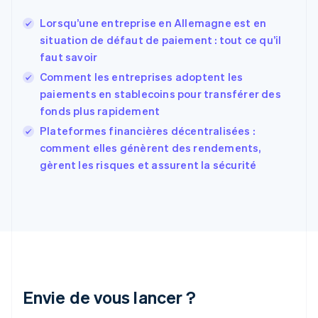
Español
English
Estonie
Lorsqu’une entreprise en Allemagne est en
English
situation de défaut de paiement : tout ce qu’il
États-Unis
faut savoir
English
Español
简体中文
Finlande
Comment les entreprises adoptent les
English
Svenska
paiements en stablecoins pour transférer des
France
fonds plus rapidement
Français
English
Plateformes financières décentralisées :
Gibraltar
English
comment elles génèrent des rendements,
Grèce
gèrent les risques et assurent la sécurité
English
Hongrie
English
Inde
English
Irlande
English
Italie
Italiano
English
Envie de vous lancer ?
Japon
日本語
English