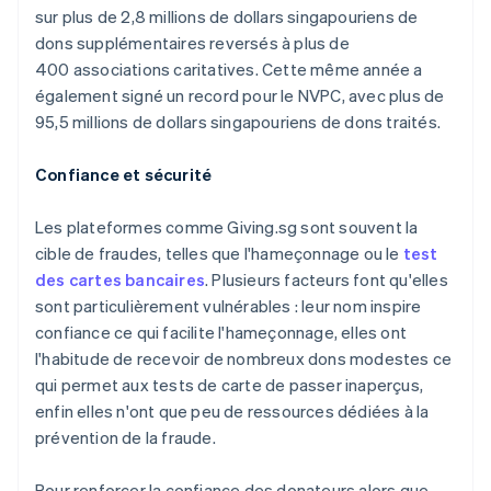
sur plus de 2,8 millions de dollars singapouriens de
dons supplémentaires reversés à plus de
400 associations caritatives. Cette même année a
également signé un record pour le NVPC, avec plus de
95,5 millions de dollars singapouriens de dons traités.
Confiance et sécurité
Les plateformes comme Giving.sg sont souvent la
cible de fraudes, telles que l'hameçonnage ou le
test
des cartes bancaires
. Plusieurs facteurs font qu'elles
sont particulièrement vulnérables : leur nom inspire
confiance ce qui facilite l'hameçonnage, elles ont
Allemagne
l'habitude de recevoir de nombreux dons modestes ce
Deutsch
English
qui permet aux tests de carte de passer inaperçus,
Australie
enfin elles n'ont que peu de ressources dédiées à la
English
Autriche
prévention de la fraude.
Deutsch
English
Belgique
Pour renforcer la confiance des donateurs alors que