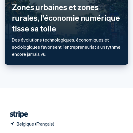
English
简体中文
Zones urbaines et zones
République tchèque
English
rurales, l'économie numérique
Roumanie
tisse sa toile
English
Royaume-Uni
English
Des évolutions technologiques, économiques et
Singapour
sociologiques favorisent l'entrepreneuriat à un rythme
English
简体中文
encore jamais vu.
Slovaquie
English
Slovénie
English
Italiano
Suède
Svenska
English
Suisse
Deutsch
Français
Italiano
English
Thaïlande
ไทย
English
Belgique (Français)