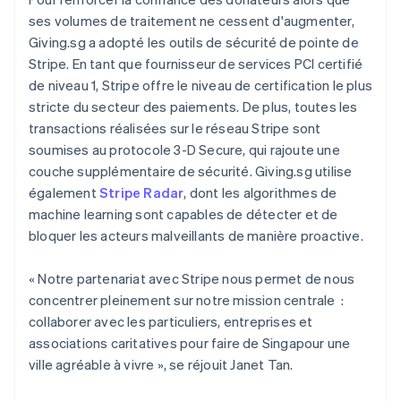
Nederlands
Français
Deutsch
English
ses volumes de traitement ne cessent d'augmenter,
Brésil
Giving.sg a adopté les outils de sécurité de pointe de
Português
English
Bulgarie
Stripe. En tant que fournisseur de services PCI certifié
English
de niveau 1, Stripe offre le niveau de certification le plus
Canada
stricte du secteur des paiements. De plus, toutes les
English
Français
transactions réalisées sur le réseau Stripe sont
Chine continentale
soumises au protocole 3-D Secure, qui rajoute une
简体中文
English
Chypre
couche supplémentaire de sécurité. Giving.sg utilise
English
également
Stripe Radar
, dont les algorithmes de
Croatie
machine learning sont capables de détecter et de
English
Italiano
bloquer les acteurs malveillants de manière proactive.
Danemark
English
Émirats arabes unis
« Notre partenariat avec Stripe nous permet de nous
English
concentrer pleinement sur notre mission centrale :
Espagne
collaborer avec les particuliers, entreprises et
Español
English
associations caritatives pour faire de Singapour une
Estonie
ville agréable à vivre », se réjouit Janet Tan.
English
États-Unis