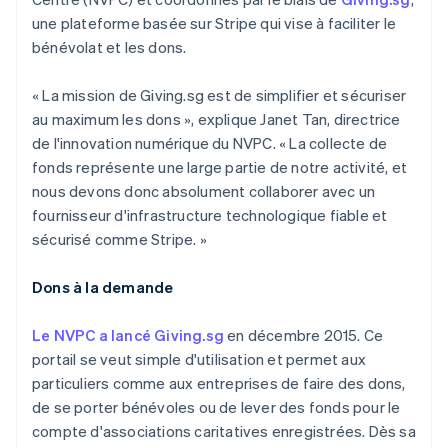
Découvrez les prochaines évolutions
Commerce en ligne
une plateforme basée sur Stripe qui vise à faciliter le
Radar
bénévolat et les dons.
Prévention de la fraude
Écosystème
Atlas
« La mission de Giving.sg est de simplifier et sécuriser
Constitution de start-up
au maximum les dons », explique Janet Tan, directrice
Partenaires
Climate
de l'innovation numérique du NVPC. « La collecte de
Stripe App Marketplace
Élimination du carbone
fonds représente une large partie de notre activité, et
nous devons donc absolument collaborer avec un
Identity
Vérification de l'identité
fournisseur d'infrastructure technologique fiable et
sécurisé comme Stripe. »
Dons à la demande
Stripe Sessions 2026
Le NVPC a lancé Giving.sg
en décembre 2015. Ce
Découvrez comment Stripe construit l’infrastructure écono
portail se veut simple d'utilisation et permet aux
Regarder la vidéo
particuliers comme aux entreprises de faire des dons,
de se porter bénévoles ou de lever des fonds pour le
compte d'associations caritatives enregistrées. Dès sa