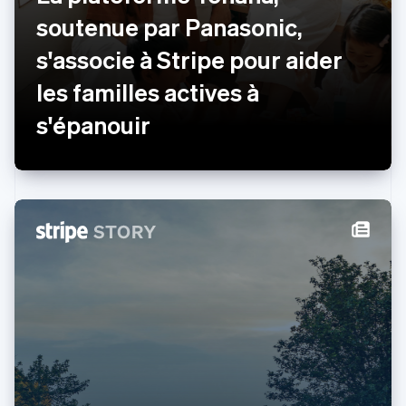
Deutsch
English
soutenue par Panasonic,
Lituanie
English
s'associe à Stripe pour aider
Luxembourg
Français
Deutsch
English
les familles actives à
Malaisie
s'épanouir
English
简体中文
Malte
English
Mexique
Español
English
Norvège
English
Nouvelle-Zélande
English
Pays-Bas
Nederlands
English
Pologne
English
Portugal
Português
English
R.A.S. de Hong Kong, Chine