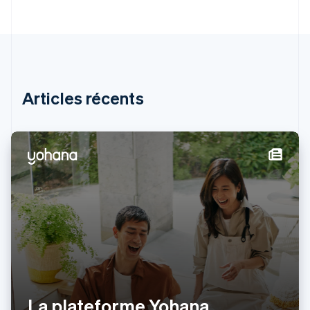
English
Español
简体中文
Finlande
English
Svenska
France
Français
English
Gibraltar
English
Articles récents
Grèce
English
Hongrie
English
Inde
English
Irlande
English
Italie
Italiano
English
Japon
日本語
English
Lettonie
English
La plateforme Yohana,
Liechtenstein