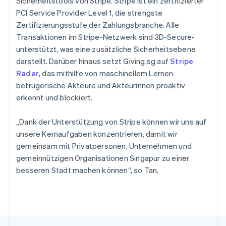
Sicherheitstools von Stripe. Stripe ist ein zertifizierter
Estland
PCI Service Provider Level 1, die strengste
English
Zertifizierungsstufe der Zahlungsbranche. Alle
Festlandchina
Transaktionen im Stripe-Netzwerk sind 3D-Secure-
简体中文
English
Finnland
unterstützt, was eine zusätzliche Sicherheitsebene
English
Svenska
darstellt. Darüber hinaus setzt Giving.sg auf
Stripe
Frankreich
Radar
, das mithilfe von maschinellem Lernen
Français
English
betrügerische Akteure und Akteurinnen proaktiv
Gibraltar
erkennt und blockiert.
English
Griechenland
English
„Dank der Unterstützung von Stripe können wir uns auf
Indien
unsere Kernaufgaben konzentrieren, damit wir
English
gemeinsam mit Privatpersonen, Unternehmen und
Irland
gemeinnützigen Organisationen Singapur zu einer
English
besseren Stadt machen können“, so Tan.
Italien
Italiano
English
Japan
日本語
English
Kanada
English
Français