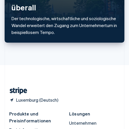
überall
Español
English
Thailand
ไทย
English
Der technologische, wirtschaftliche und soziologische
Tschechische Republik
Wandel erweitert den Zugang zum Unternehmertum in
English
beispiellosem Tempo.
Ungarn
English
Vereinigte Arabische Emirate
English
Vereinigte Staaten
English
Español
简体中文
Vereinigtes Königreich
English
Zypern
English
Luxemburg (Deutsch)
Produkte und
Lösungen
Preisinformationen
Unternehmen