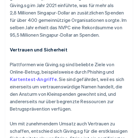
Giving.sg im Jahr 2021 einführte, was für mehr als
2,8 Millionen Singapur-Dollar an zusätzlichen Spenden
für über 400 gemeinnützige Organisationen sorgte. Im
selben Jahr erhielt das NVPC eine Rekordsumme von
95,5 Millionen Singapur-Dollar an Spenden.
Vertrauen und Sicherheit
Plattformen wie Giving.sg sind beliebte Ziele von
Australien
Online-Betrug, beispielsweise durch Phishing und
English
Kartentest-Angriffe
. Sie sind gefährdet, weil es sich
Belgien
einerseits um vertrauenswürdige Namen handelt, die
Nederlands
Français
Deutsch
English
Brasilien
den Ansturm von Kleinspenden gewohnt sind, und
Português
English
andererseits nur über begrenzte Ressourcen zur
Bulgarien
Betrugsprävention verfügen.
English
Dänemark
Um mit zunehmendem Umsatz auch Vertrauen zu
English
Deutschland
schaffen, entschied sich Giving.sg für die erstklassigen
Deutsch
English