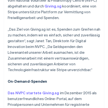
vom National Volunteer & Philanthropy Centre (NVPC)
Betrugsprävention
Ecosystem
abgehalten und durch
Giving.sg
koordiniert, eine von
Atlas
Stripe unterstützte Plattform zur Vermittlung von
Start-up-Gründung
Partner
Freiwilligenarbeit und Spenden.
Stripe App-Marktplatz
Climate
CO₂-Entnahme
„Das Ziel von Giving.sg ist es, Spenden zum Greifen nah
Identity
zu machen, indem wir es einfach, sicher und zuverlässig
Online-Identitätsprüfung
gestalten“, sagt Janet Tan, Direktorin für Digital
Innovation beim NVPC. „Da Geldspenden den
Löwenanteil unserer Arbeit ausmachen, ist die
Zusammenarbeit mit einem vertrauenswürdigen,
sicheren und zuverlässigen Anbieter von
Stripe-Sessions 2026
Erfahren Sie, wie Stripe Lösungen für die Wirts
Technologieinfrastruktur wie Stripe unverzichtbar.“
Jetzt ansehen
On-Demand-Spenden
Das NVPC startete Giving.sg
im Dezember 2015 als
benutzerfreundliches Online-Portal, auf dem
Privatpersonen und Unternehmen für registrierte