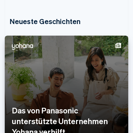
Kroatien
English
Italiano
Lettland
Neueste Geschichten
English
Liechtenstein
Deutsch
English
Litauen
English
Luxemburg
Français
Deutsch
English
Malaysia
English
简体中文
Malta
English
Mexiko
Español
English
Neuseeland
Das von Panasonic
English
Niederlande
unterstützte Unternehmen
Nederlands
English
Norwegen
Yohana verhilft
English