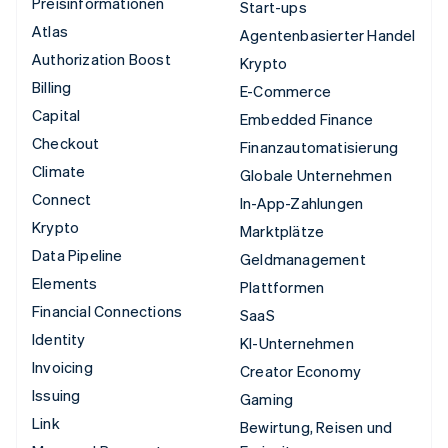
Preisinformationen
Start-ups
Atlas
Agentenbasierter Handel
Authorization Boost
Krypto
Billing
E-Commerce
Capital
Embedded Finance
Checkout
Finanzautomatisierung
Climate
Globale Unternehmen
Connect
In-App-Zahlungen
Krypto
Marktplätze
Data Pipeline
Geldmanagement
Elements
Plattformen
Financial Connections
SaaS
Identity
KI-Unternehmen
Invoicing
Creator Economy
Issuing
Gaming
Link
Bewirtung, Reisen und