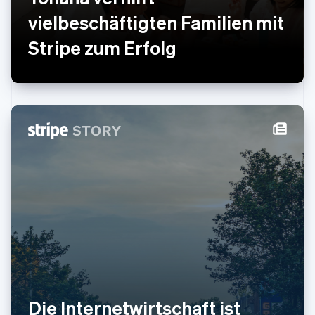
Österreich
vielbeschäftigten Familien mit
Deutsch
English
Polen
Stripe zum Erfolg
English
Portugal
Português
English
Rumänien
English
Schweden
Svenska
English
Schweiz
Deutsch
Français
Italiano
English
Singapur
English
简体中文
Slowakei
English
Slowenien
English
Italiano
Sonderverwaltungsregion Hongkong,
China
English
简体中文
Die Internetwirtschaft ist
Spanien