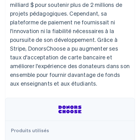
milliard $ pour soutenir plus de 2 millions de
Découvrez les prochaines évolutions
Commerce en ligne
projets pédagogiques. Cependant, sa
Radar
Prévention de la fraude
plateforme de paiement ne fournissait ni
Écosystème
Atlas
l'innovation ni la fiabilité nécessaires à la
Constitution de start-up
poursuite de son développement. Grâce à
Partenaires
Climate
Stripe App Marketplace
Stripe, DonorsChoose a pu augmenter ses
Élimination du carbone
taux d'acceptation de carte bancaire et
Identity
améliorer l'expérience des donateurs dans son
Vérification de l'identité
ensemble pour fournir davantage de fonds
aux enseignants et aux étudiants.
Stripe Sessions 2026
Découvrez comment Stripe construit l’infrastructure écono
Regarder la vidéo
Produits utilisés