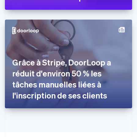
Estonie
English
États-Unis
English
Español
简体中文
Finlande
English
Svenska
France
Français
English
Gibraltar
Grâce à Stripe, DoorLoop a
English
Grèce
réduit d'environ 50 % les
English
Hongrie
tâches manuelles liées à
English
Inde
l'inscription de ses clients
English
Irlande
English
Italie
Italiano
English
Japon
日本語
English