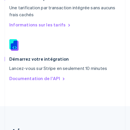
Portugal
Une tarification par transaction intégrée sans aucuns
Português
English
frais cachés
R.A.S. de Hong Kong, Chine
English
简体中文
Informations sur les tarifs
République tchèque
English
Roumanie
English
Royaume-Uni
English
Démarrez votre intégration
Singapour
Lancez-vous sur Stripe en seulement 10 minutes
English
简体中文
Slovaquie
Documentation de l'API
English
Slovénie
English
Italiano
Suède
Svenska
English
Suisse
Deutsch
Français
Italiano
English
Thaïlande
ไทย
English