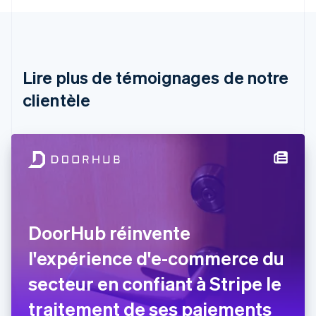
Autriche
Deutsch
English
Belgique
Nederlands
Français
Deutsch
English
Brésil
Lire plus de témoignages de notre
Português
English
clientèle
Bulgarie
English
Canada
English
Français
Chine continentale
简体中文
English
Chypre
English
Croatie
English
Italiano
DoorHub réinvente
Danemark
l'expérience d'e-commerce du
English
Émirats arabes unis
secteur en confiant à Stripe le
English
Espagne
traitement de ses paiements
Español
English