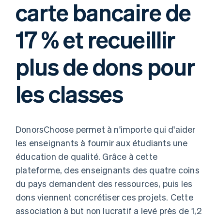
carte bancaire de
UI flexibles
Recognition
l’application
Gérer des
Moyens de
Comptabilité
Entreprise
Marketplaces
abonnements
paiement
automatisée
Gestion financière
Proposer une
17 % et recueillir
Accès à plus
Stripe Sigma
Roadmap produit
Plateformes
facturation à l'usage
de 125
Rapports
Sessions : conférence
SaaS
Émettre des cartes
Terminal
personnalisés
annuelle
bancaires adossées à
plus de dons pour
Paiements en
Data Pipeline
Carrières
des stablecoins
personne
Synchronisation
Communiqués de
Fournir et gérer des
Authorization
des données
presse
services avec des
Par secteur
les classes
Boost
Stripe Press
agents
Acceptation
optimisée
Entreprises d'IA
Link
Économie des
Paiements
créateurs
Contact
Ressources
Jeux
DonorsChoose permet à n'importe qui d'aider
accélérés
Hôtellerie, voyages et
Financial
Contacter notre équipe
les enseignants à fournir aux étudiants une
loisirs
Intégrations
Connections
Assurance
d'applications
Comptes
éducation de qualité. Grâce à cette
Devenir partenaire
Médias et
Exemples de code
financiers
plateforme, des enseignants des quatre coins
divertissements
Blog des développeurs
associés
Organisations à but
du pays demandent des ressources, puis les
non lucratif
État de l'API
dons viennent concrétiser ces projets. Cette
Services aux
Plus
entreprises
association à but non lucratif a levé près de 1,2
Product roadmap
Secteur public