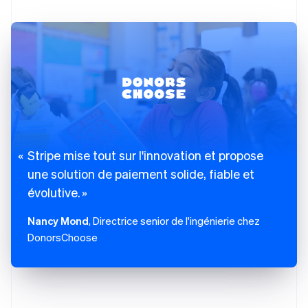
Stripe mise tout sur l'innovation et propose
une solution de paiement solide, fiable et
évolutive.
Nancy Mond
, Directrice senior de l'ingénierie chez
DonorsChoose