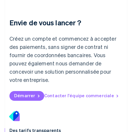
Lettonie
English
Liechtenstein
Envie de vous lancer ?
Deutsch
English
Lituanie
English
Créez un compte et commencez à accepter
Luxembourg
des paiements, sans signer de contrat ni
Français
Deutsch
English
Malaisie
fournir de coordonnées bancaires. Vous
English
简体中文
pouvez également nous demander de
Malte
concevoir une solution personnalisée pour
English
Mexique
votre entreprise.
Español
English
Norvège
English
Démarrer
Contacter l'équipe commerciale
Nouvelle-Zélande
English
Pays-Bas
Nederlands
English
Pologne
English
Des tarifs transparents