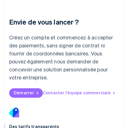
Lettonie
English
Liechtenstein
Envie de vous lancer ?
Deutsch
English
Lituanie
English
Créez un compte et commencez à accepter
Luxembourg
des paiements, sans signer de contrat ni
Français
Deutsch
English
Malaisie
fournir de coordonnées bancaires. Vous
English
简体中文
pouvez également nous demander de
Malte
concevoir une solution personnalisée pour
English
Mexique
votre entreprise.
Español
English
Norvège
English
Démarrer
Contacter l'équipe commerciale
Nouvelle-Zélande
English
Pays-Bas
Nederlands
English
Pologne
English
Des tarifs transparents