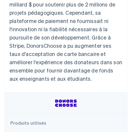
milliard $ pour soutenir plus de 2 millions de
Découvrez les prochaines évolutions
Commerce en ligne
projets pédagogiques. Cependant, sa
Radar
Prévention de la fraude
plateforme de paiement ne fournissait ni
Écosystème
Atlas
l'innovation ni la fiabilité nécessaires à la
Constitution de start-up
poursuite de son développement. Grâce à
Partenaires
Climate
Stripe App Marketplace
Stripe, DonorsChoose a pu augmenter ses
Élimination du carbone
taux d'acceptation de carte bancaire et
Identity
améliorer l'expérience des donateurs dans son
Vérification de l'identité
ensemble pour fournir davantage de fonds
aux enseignants et aux étudiants.
Stripe Sessions 2026
Découvrez comment Stripe construit l’infrastructure écono
Regarder la vidéo
Produits utilisés