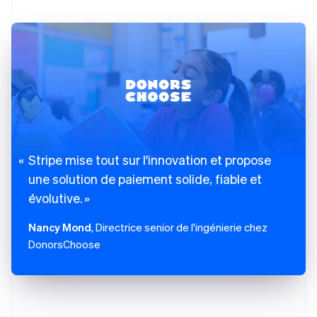
Stripe mise tout sur l'innovation et propose
une solution de paiement solide, fiable et
évolutive.
Nancy Mond
, Directrice senior de l'ingénierie chez
DonorsChoose