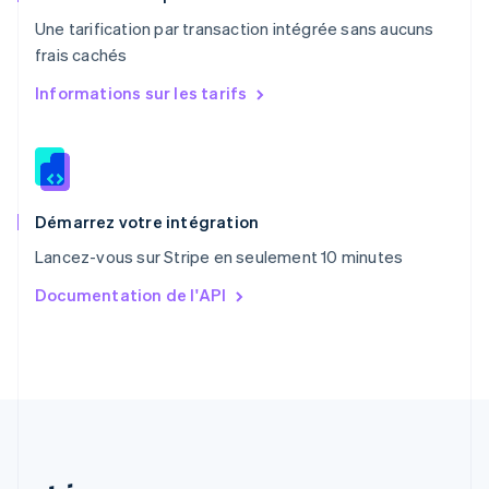
Portugal
Une tarification par transaction intégrée sans aucuns
Português
English
frais cachés
R.A.S. de Hong Kong, Chine
English
简体中文
Informations sur les tarifs
République tchèque
English
Roumanie
English
Royaume-Uni
English
Démarrez votre intégration
Singapour
Lancez-vous sur Stripe en seulement 10 minutes
English
简体中文
Slovaquie
Documentation de l'API
English
Slovénie
English
Italiano
Suède
Svenska
English
Suisse
Deutsch
Français
Italiano
English
Thaïlande
ไทย
English