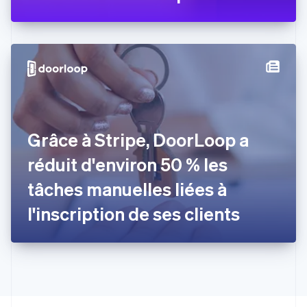
Estonie
English
États-Unis
English
Español
简体中文
Finlande
English
Svenska
France
Français
English
Gibraltar
Grâce à Stripe, DoorLoop a
English
Grèce
réduit d'environ 50 % les
English
Hongrie
tâches manuelles liées à
English
Inde
l'inscription de ses clients
English
Irlande
English
Italie
Italiano
English
Japon
日本語
English