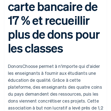
carte bancaire de
UI flexibles
Recognition
l’application
Gérer des
Moyens de
Comptabilité
Entreprise
Marketplaces
abonnements
paiement
automatisée
Gestion financière
Proposer une
17 % et recueillir
Accès à plus
Stripe Sigma
Roadmap produit
Plateformes
facturation à l'usage
de 125
Rapports
Sessions : conférence
SaaS
Émettre des cartes
Terminal
personnalisés
annuelle
bancaires adossées à
plus de dons pour
Paiements en
Data Pipeline
Carrières
des stablecoins
personne
Synchronisation
Communiqués de
Fournir et gérer des
Authorization
des données
presse
services avec des
Par secteur
les classes
Boost
Stripe Press
agents
Acceptation
optimisée
Entreprises d'IA
Link
Économie des
Paiements
créateurs
Contact
Ressources
Jeux
DonorsChoose permet à n'importe qui d'aider
accélérés
Hôtellerie, voyages et
Financial
Contacter notre équipe
les enseignants à fournir aux étudiants une
loisirs
Intégrations
Connections
Assurance
d'applications
Comptes
éducation de qualité. Grâce à cette
Devenir partenaire
Médias et
Exemples de code
financiers
plateforme, des enseignants des quatre coins
divertissements
Blog des développeurs
associés
Organisations à but
du pays demandent des ressources, puis les
non lucratif
État de l'API
dons viennent concrétiser ces projets. Cette
Services aux
Plus
entreprises
association à but non lucratif a levé près de 1,2
Product roadmap
Secteur public