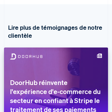
Autriche
Deutsch
English
Belgique
Nederlands
Français
Deutsch
English
Brésil
Lire plus de témoignages de notre
Português
English
clientèle
Bulgarie
English
Canada
English
Français
Chine continentale
简体中文
English
Chypre
English
Croatie
English
Italiano
DoorHub réinvente
Danemark
l'expérience d'e-commerce du
English
Émirats arabes unis
secteur en confiant à Stripe le
English
Espagne
traitement de ses paiements
Español
English