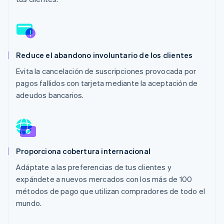
Sector público
Radar
Comercio minorista
Prevención de fraude
Atlas
Constitución de una startup
Ecosystem
Reduce el abandono involuntario de los clientes
Climate
Evita la cancelación de suscripciones provocada por
Eliminación de dióxido de carbono
Socios
Stripe App Marketplace
pagos fallidos con tarjeta mediante la aceptación de
Identity
adeudos bancarios.
Verificación de identidad en línea
Proporciona cobertura internacional
Stripe Sessions 2026
Descubre cómo Stripe está construyendo la infraestructu
Adáptate a las preferencias de tus clientes y
para la IA.
expándete a nuevos mercados con los más de 100
Ver ahora
métodos de pago que utilizan compradores de todo el
mundo.