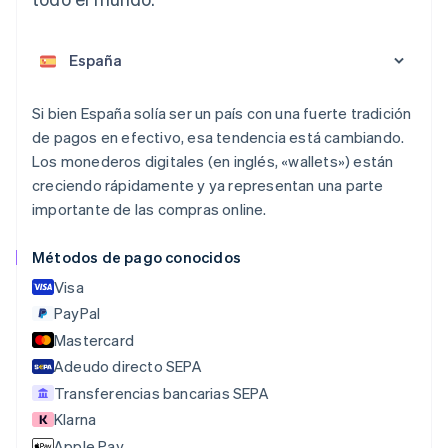
Alemania
Deutsch
English
Australia
English
Si bien España solía ser un país con una fuerte tradición
Austria
de pagos en efectivo, esa tendencia está cambiando.
Deutsch
English
Los monederos digitales (en inglés, «wallets») están
Bélgica
creciendo rápidamente y ya representan una parte
Nederlands
Français
Deutsch
English
importante de las compras online.
Brasil
Português
English
Bulgaria
Métodos de pago conocidos
English
Visa
Canadá
English
Français
PayPal
China continental
Mastercard
简体中文
English
Adeudo directo SEPA
Chipre
English
Transferencias bancarias SEPA
Croacia
Klarna
English
Italiano
Apple Pay