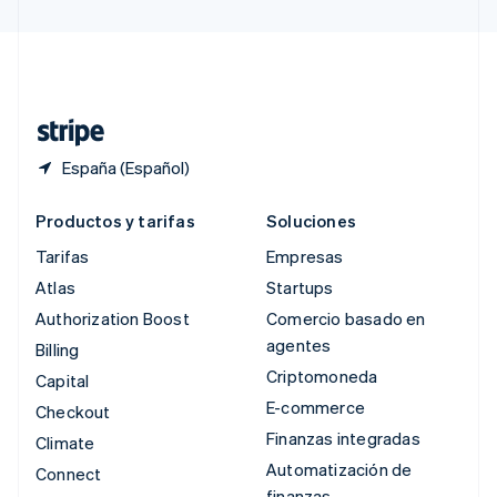
Suecia
Svenska
English
Suiza
Deutsch
Français
Italiano
English
Tailandia
ไทย
English
España (Español)
Productos y tarifas
Soluciones
Tarifas
Empresas
Atlas
Startups
Authorization Boost
Comercio basado en
agentes
Billing
Criptomoneda
Capital
E-commerce
Checkout
Finanzas integradas
Climate
Automatización de
Connect
finanzas