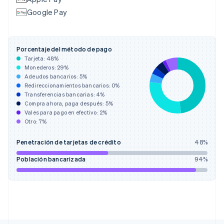
Dinamarca
Google Pay
English
Emiratos Árabes Unidos
English
Eslovaquia
Porcentaje del método de pago
English
Tarjeta:
48
%
Eslovenia
Monederos:
29
%
English
Italiano
Adeudos bancarios:
5
%
España
Redireccionamientos bancarios:
0
%
Transferencias bancarias:
4
%
Español
English
Compra ahora, paga después:
5
%
Estados Unidos
Vales para pago en efectivo:
2
%
English
Español
简体中文
Otro:
7
%
Estonia
English
Penetración de tarjetas de crédito
48
%
Finlandia
English
Svenska
Población bancarizada
94
%
Francia
Français
English
Gibraltar
English
Grecia
English