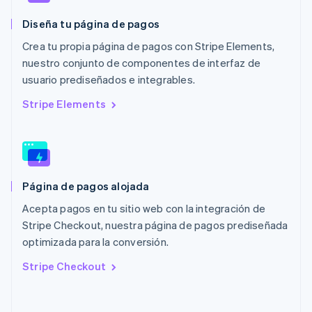
México
Español
English
Diseña tu página de pagos
Noruega
English
Crea tu propia página de pagos con Stripe Elements,
Nueva Zelanda
nuestro conjunto de componentes de interfaz de
English
usuario prediseñados e integrables.
Países Bajos
Nederlands
English
Stripe Elements
Polonia
English
Portugal
Português
English
RAE de Hong Kong, China
Página de pagos alojada
English
简体中文
Reino Unido
Acepta pagos en tu sitio web con la integración de
English
Stripe Checkout, nuestra página de pagos prediseñada
República Checa
optimizada para la conversión.
English
Rumanía
Stripe Checkout
English
Singapur
English
简体中文