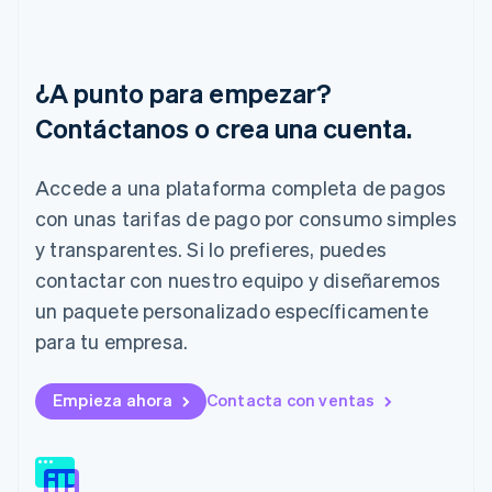
Hungría
English
India
English
¿A punto para empezar?
Irlanda
English
Contáctanos o crea una cuenta.
Italia
Italiano
English
Accede a una plataforma completa de pagos
Japón
日本語
English
con unas tarifas de pago por consumo simples
Letonia
y transparentes. Si lo prefieres, puedes
English
Liechtenstein
contactar con nuestro equipo y diseñaremos
Deutsch
English
un paquete personalizado específicamente
Lituania
para tu empresa.
English
Luxemburgo
Français
Deutsch
English
Empieza ahora
Contacta con ventas
Malasia
English
简体中文
Malta
English