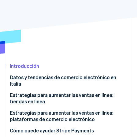
Radar
Prevención de fraude
Ecosistema
Atlas
Constitución de una startup
Socios
Climate
Stripe App Marketplace
Eliminación de dióxido de carbono
Identity
Verificación de identidad en línea
Introducción
Datos y tendencias de comercio electrónico en
Italia
Sesiones de Stripe 2026
Estrategias para aumentar las ventas en línea:
Descubre cómo Stripe construye la infraestructura económi
tiendas en línea
Mirar ahora
Mejorar la experiencia de usuario
Estrategias para aumentar las ventas en línea:
plataformas de comercio electrónico
Simplificar el proceso de compra
Optimizar la capacidad de uso de la plataforma
Cómo puede ayudar Stripe Payments
Aprovechar los comentarios de los clientes