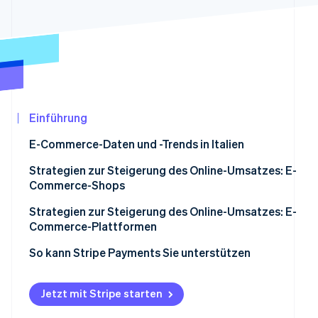
Betrugsprävention
Ecosystem
Atlas
Start-up-Gründung
Partner
Stripe App-Marktplatz
Climate
CO₂-Entnahme
Identity
Online-Identitätsprüfung
Einführung
E-Commerce-Daten und -Trends in Italien
Strategien zur Steigerung des Online-Umsatzes: E-
Commerce-Shops
Stripe-Sessions 2026
Erfahren Sie, wie Stripe Lösungen für die Wir
Die Nutzererfahrung verbessern
Strategien zur Steigerung des Online-Umsatzes: E-
Jetzt ansehen
Commerce-Plattformen
Den Bezahlvorgang vereinfachen
Die Benutzerfreundlichkeit der Plattform optimieren
So kann Stripe Payments Sie unterstützen
Kundenfeedback nutzen
Den Erfolg der Verkäufer/innen unterstützen
Personalisierung und Produktempfehlungen
Jetzt mit Stripe starten
Sichere Transaktionen gewährleisten
Effektives Marketing und Werbeaktionen