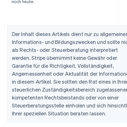
noch heute.
Australien
Der Inhalt dieses Artikels dient nur zu allgemeine
English
Informations- und Bildungszwecken und sollte ni
Belgien
als Rechts- oder Steuerberatung interpretiert
Nederlands
Français
Deutsch
English
Brasilien
werden. Stripe übernimmt keine Gewähr oder
Português
English
Garantie für die Richtigkeit, Vollständigkeit,
Bulgarien
Angemessenheit oder Aktualität der Information
English
Dänemark
in diesem Artikel. Sie sollten den Rat eines in Ihr
English
steuerlichen Zuständigkeitsbereich zugelassene
Deutschland
Deutsch
English
kompetenten Rechtsbeistands oder von einer
Estland
Steuerberatungsstelle einholen und sich hinsicht
English
Festlandchina
Ihrer speziellen Situation beraten lassen.
简体中文
English
Finnland