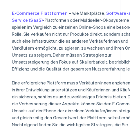
E-Commerce Plattformen
– wie Marktplätze,
Software-a
Service (SaaS)
-Plattformen oder Multiseller-Ökosysteme
spielen im Vergleich zu einzelnen Online-Shops eine beso
Rolle. Sie verkaufen nicht nur Produkte direkt, sondern sch
auch eine Infrastruktur, die es anderen Verkäuferinnen und
Verkäufern ermöglicht, zu agieren, zu wachsen und ihren On
Umsatz zu steigern. Daher müssen Strategien zur
Umsatzsteigerung den Fokus auf Skalierbarkeit, betrieblic
Effizienz und die Qualität der gesamten Nutzererfahrung l
Eine erfolgreiche Plattform muss Verkäufer/innen anziehen,
in ihrer Entwicklung unterstützen und Käuferinnen und Käuf
ein sicheres, nahtloses und zuverlässiges Erlebnis bieten. 
die Verbesserung dieser Aspekte können Sie den E-Comm
Umsatz auf der Ebene der einzelnen Verkäufer/innen steig
und gleichzeitig den Gesamtwert der Plattform selbst erh
Nachfolgend finden Sie die wichtigsten Strategien, die Sie