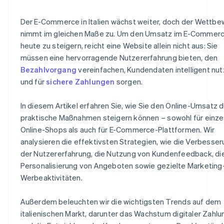
Produktangebot erweitern
Wie lassen sich Online-Verkäufe steigern?
Der E-Commerce in Italien wächst weiter, doch der Wettb
Fortschrittliche Analysen implementieren
nimmt im gleichen Maße zu. Um den Umsatz im E-Commer
heute zu steigern, reicht eine Website allein nicht aus: Sie
Wie überzeugen Sie Kundinnen und Kunden zum Kauf?
müssen eine hervorragende Nutzererfahrung bieten, den
Bezahlvorgang
vereinfachen, Kundendaten intelligent nu
und für
sichere Zahlungen
sorgen.
In diesem Artikel erfahren Sie, wie Sie den Online-Umsatz 
praktische Maßnahmen steigern können – sowohl für einze
Online-Shops als auch für E-Commerce-Plattformen. Wir
analysieren die effektivsten Strategien, wie die Verbesse
der Nutzererfahrung, die Nutzung von Kundenfeedback, di
Personalisierung von Angeboten sowie gezielte Marketing
Werbeaktivitäten.
Außerdem beleuchten wir die wichtigsten Trends auf dem
italienischen Markt, darunter das Wachstum digitaler Zahl