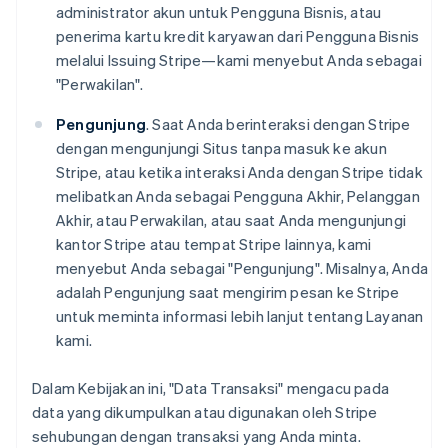
administrator akun untuk Pengguna Bisnis, atau
penerima kartu kredit karyawan dari Pengguna Bisnis
melalui Issuing Stripe—kami menyebut Anda sebagai
"Perwakilan".
Pengunjung
. Saat Anda berinteraksi dengan Stripe
dengan mengunjungi Situs tanpa masuk ke akun
Stripe, atau ketika interaksi Anda dengan Stripe tidak
melibatkan Anda sebagai Pengguna Akhir, Pelanggan
Akhir, atau Perwakilan, atau saat Anda mengunjungi
kantor Stripe atau tempat Stripe lainnya, kami
menyebut Anda sebagai "Pengunjung". Misalnya, Anda
adalah Pengunjung saat mengirim pesan ke Stripe
untuk meminta informasi lebih lanjut tentang Layanan
kami.
Dalam Kebijakan ini, "Data Transaksi" mengacu pada
data yang dikumpulkan atau digunakan oleh Stripe
sehubungan dengan transaksi yang Anda minta.