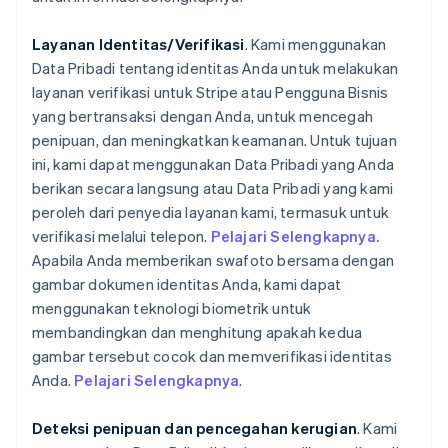
Layanan Identitas/Verifikasi
. Kami menggunakan
Data Pribadi tentang identitas Anda untuk melakukan
layanan verifikasi untuk Stripe atau Pengguna Bisnis
yang bertransaksi dengan Anda, untuk mencegah
penipuan, dan meningkatkan keamanan. Untuk tujuan
ini, kami dapat menggunakan Data Pribadi yang Anda
berikan secara langsung atau Data Pribadi yang kami
peroleh dari penyedia layanan kami, termasuk untuk
verifikasi melalui telepon.
Pelajari Selengkapnya.
Apabila Anda memberikan swafoto bersama dengan
gambar dokumen identitas Anda, kami dapat
menggunakan teknologi biometrik untuk
membandingkan dan menghitung apakah kedua
gambar tersebut cocok dan memverifikasi identitas
Anda.
Pelajari Selengkapnya
.
Deteksi penipuan dan pencegahan kerugian
. Kami