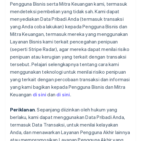
Pengguna Bisnis serta Mitra Keuangan kami, termasuk
mendeteksi pembelian yang tidak sah. Kami dapat
menyediakan Data Pribadi Anda (termasuk transaksi
yang Anda coba lakukan) kepada Pengguna Bisnis dan
Mitra Keuangan, termasuk mereka yang menggunakan
Layanan Bisnis kami terkait pencegahan penipuan
(seperti Stripe
Radar
), agar mereka dapat menilai risiko
penipuan atau kerugian yang terkait dengan transaksi
tersebut. Pelajari selengkapnya tentang cara kami
menggunakan teknologi untuk menilai risiko penipuan
yang terkait dengan percobaan transaksi dan informasi
yang kami bagikan kepada Pengguna Bisnis dan Mitra
Keuangan
di sini
dan
di sini
.
Periklanan
. Sepanjang diizinkan oleh hukum yang
berlaku, kami dapat menggunakan Data Pribadi Anda,
termasuk Data Transaksi, untuk menilai kelayakan
Anda, dan menawarkan Layanan Pengguna Akhir lainnya
atau mempromosikan Layanan Pengguna Akhir yang