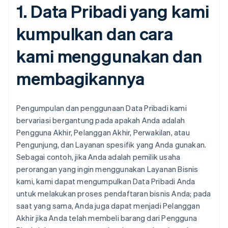
1. Data Pribadi yang kami
kumpulkan dan cara
kami menggunakan dan
membagikannya
Pengumpulan dan penggunaan Data Pribadi kami
bervariasi bergantung pada apakah Anda adalah
Pengguna Akhir, Pelanggan Akhir, Perwakilan, atau
Pengunjung, dan Layanan spesifik yang Anda gunakan.
Sebagai contoh, jika Anda adalah pemilik usaha
perorangan yang ingin menggunakan Layanan Bisnis
kami, kami dapat mengumpulkan Data Pribadi Anda
untuk melakukan proses pendaftaran bisnis Anda; pada
saat yang sama, Anda juga dapat menjadi Pelanggan
Akhir jika Anda telah membeli barang dari Pengguna