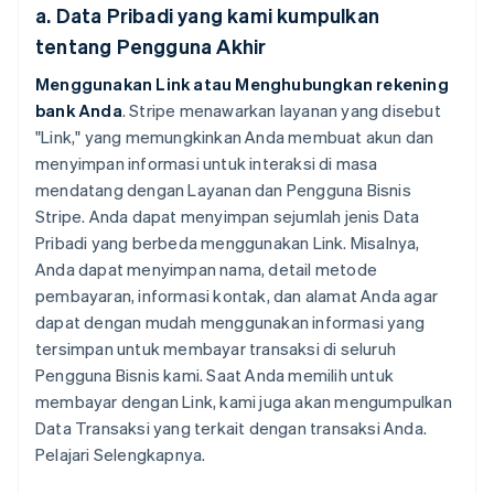
a. Data Pribadi yang kami kumpulkan
tentang Pengguna Akhir
Menggunakan Link atau Menghubungkan rekening
bank Anda
. Stripe menawarkan layanan yang disebut
"Link," yang memungkinkan Anda membuat akun dan
menyimpan informasi untuk interaksi di masa
mendatang dengan Layanan dan Pengguna Bisnis
Stripe. Anda dapat menyimpan sejumlah jenis Data
Pribadi yang berbeda menggunakan Link. Misalnya,
Anda dapat menyimpan nama, detail metode
pembayaran, informasi kontak, dan alamat Anda agar
dapat dengan mudah menggunakan informasi yang
tersimpan untuk membayar transaksi di seluruh
Pengguna Bisnis kami. Saat Anda memilih untuk
membayar dengan Link, kami juga akan mengumpulkan
Data Transaksi yang terkait dengan transaksi Anda.
Pelajari Selengkapnya.