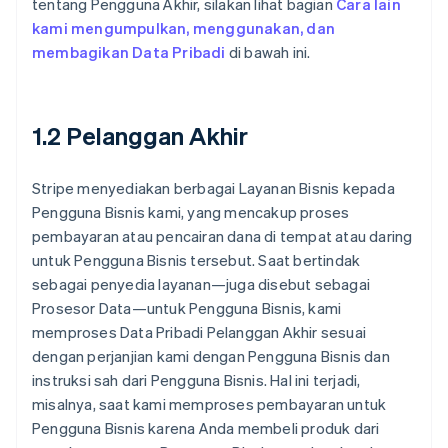
tentang Pengguna Akhir, silakan lihat bagian
Cara lain
kami mengumpulkan, menggunakan, dan
membagikan Data Pribadi
di bawah ini.
1.2 Pelanggan Akhir
Stripe menyediakan berbagai Layanan Bisnis kepada
Pengguna Bisnis kami, yang mencakup proses
pembayaran atau pencairan dana di tempat atau daring
untuk Pengguna Bisnis tersebut. Saat bertindak
sebagai penyedia layanan—juga disebut sebagai
Prosesor Data—untuk Pengguna Bisnis, kami
memproses Data Pribadi Pelanggan Akhir sesuai
dengan perjanjian kami dengan Pengguna Bisnis dan
instruksi sah dari Pengguna Bisnis. Hal ini terjadi,
misalnya, saat kami memproses pembayaran untuk
Pengguna Bisnis karena Anda membeli produk dari