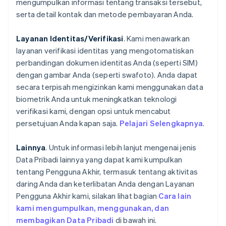
mengumpulkan informasi tentang transaksi tersebut,
serta detail kontak dan metode pembayaran Anda.
Layanan Identitas/Verifikasi
. Kami menawarkan
layanan verifikasi identitas yang mengotomatiskan
perbandingan dokumen identitas Anda (seperti SIM)
dengan gambar Anda (seperti swafoto). Anda dapat
secara terpisah mengizinkan kami menggunakan data
biometrik Anda untuk meningkatkan teknologi
verifikasi kami, dengan opsi untuk mencabut
persetujuan Anda kapan saja.
Pelajari Selengkapnya
.
Lainnya
. Untuk informasi lebih lanjut mengenai jenis
Data Pribadi lainnya yang dapat kami kumpulkan
tentang Pengguna Akhir, termasuk tentang aktivitas
daring Anda dan keterlibatan Anda dengan Layanan
Pengguna Akhir kami, silakan lihat bagian
Cara lain
kami mengumpulkan, menggunakan, dan
membagikan Data Pribadi
di bawah ini.