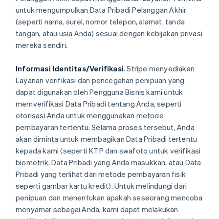
untuk mengumpulkan Data Pribadi Pelanggan Akhir
(seperti nama, surel, nomor telepon, alamat, tanda
tangan, atau usia Anda) sesuai dengan kebijakan privasi
mereka sendiri.
Informasi Identitas/Verifikasi
. Stripe menyediakan
Layanan verifikasi dan pencegahan penipuan yang
dapat digunakan oleh Pengguna Bisnis kami untuk
memverifikasi Data Pribadi tentang Anda, seperti
otorisasi Anda untuk menggunakan metode
pembayaran tertentu. Selama proses tersebut, Anda
akan diminta untuk membagikan Data Pribadi tertentu
kepada kami (seperti KTP dan swafoto untuk verifikasi
biometrik, Data Pribadi yang Anda masukkan, atau Data
Pribadi yang terlihat dari metode pembayaran fisik
seperti gambar kartu kredit). Untuk melindungi dari
penipuan dan menentukan apakah seseorang mencoba
menyamar sebagai Anda, kami dapat melakukan