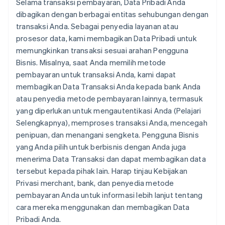
Selama transaksi pembayaran, Data Pribadi Anda
dibagikan dengan berbagai entitas sehubungan dengan
transaksi Anda. Sebagai penyedia layanan atau
prosesor data, kami membagikan Data Pribadi untuk
memungkinkan transaksi sesuai arahan Pengguna
Bisnis. Misalnya, saat Anda memilih metode
pembayaran untuk transaksi Anda, kami dapat
membagikan Data Transaksi Anda kepada bank Anda
atau penyedia metode pembayaran lainnya, termasuk
yang diperlukan untuk mengautentikasi Anda (Pelajari
Selengkapnya), memproses transaksi Anda, mencegah
penipuan, dan menangani sengketa. Pengguna Bisnis
yang Anda pilih untuk berbisnis dengan Anda juga
menerima Data Transaksi dan dapat membagikan data
tersebut kepada pihak lain. Harap tinjau Kebijakan
Privasi
merchant
, bank, dan penyedia metode
pembayaran Anda untuk informasi lebih lanjut tentang
cara mereka menggunakan dan membagikan Data
Pribadi Anda.