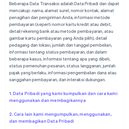
Beberapa Data Transaksi adalah Data Pribadi dan dapat
mencakup: nama, alamat surel, nomor kontak, alamat
penagihan dan pengiriman Anda, informasi metode
pembayaran (seperti nomor kartu kredit atau debit,
detail rekening bank atau metode pembayaran, atau
gambar kartu pembayaran yang Anda pilih), detail
pedagang dan lokasi, jumlah dan tanggal pembelian,
informasi tentang status pembayaran, dan dalam
beberapa kasus, informasi tentang apa yang dibeli,
status pemenuhan pesanan, status langganan, jumlah
pajak yang berlaku, informasi pengembalian dana atau
sanggahan pembayaran, dan interaksi dukungan.
1. Data Pribadi yang kami kumpulkan dan cara kami
menggunakan dan membagikannya
2. Cara lain kami mengumpulkan, menggunakan,
dan membagikan Data Pribadi