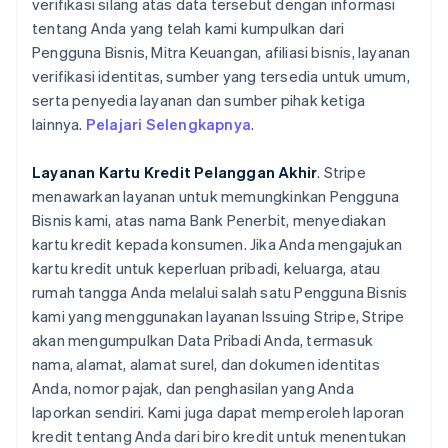
verifikasi silang atas data tersebut dengan informasi
tentang Anda yang telah kami kumpulkan dari
Pengguna Bisnis, Mitra Keuangan, afiliasi bisnis, layanan
verifikasi identitas, sumber yang tersedia untuk umum,
serta penyedia layanan dan sumber pihak ketiga
lainnya.
Pelajari Selengkapnya
.
Layanan Kartu Kredit Pelanggan Akhir
. Stripe
menawarkan layanan untuk memungkinkan Pengguna
Bisnis kami, atas nama Bank Penerbit, menyediakan
kartu kredit kepada konsumen. Jika Anda mengajukan
kartu kredit untuk keperluan pribadi, keluarga, atau
rumah tangga Anda melalui salah satu Pengguna Bisnis
kami yang menggunakan layanan
Issuing
Stripe, Stripe
akan mengumpulkan Data Pribadi Anda, termasuk
nama, alamat, alamat surel, dan dokumen identitas
Anda, nomor pajak, dan penghasilan yang Anda
laporkan sendiri. Kami juga dapat memperoleh laporan
kredit tentang Anda dari biro kredit untuk menentukan