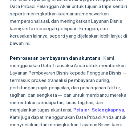
Data Pribadi Pelanggan Akhir untuk tujuan Stripe sendiri
seperti meningkatkan keamanan; menawarkan,
mempersonalisasi, dan meningkatkan Layanan Bisnis
kami; serta mencegah penipuan, kerugian, dan
kerusakan lainnya, seperti yang dijelaskan lebih lanjut di
bawah ini.
Pemrosesan pembayaran dan akuntansi
. Kami
menggunakan Data Transaksi Anda untuk memberikan
Layanan Pembayaran Bisnis kepada Pengguna Bisnis —
termasuk proses transaksi pembayaran daring,
perhitungan pajak penjualan, dan penanganan faktur,
tagihan, dan sengketa — dan untuk membantu mereka
menentukan pendapatan, lunas tagihan, dan
menjalankan tugas akuntansi.
Pelajari Selengkapnya
.
Kami juga dapat menggunakan Data Pribadi Anda untuk
menyediakan dan meningkatkan Layanan Bisnis kami.