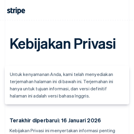
Kebijakan Privasi
Untuk kenyamanan Anda, kami telah menyediakan
terjemahan halaman ini di bawah ini. Terjemahan ini
hanya untuk tujuan informasi, dan versi definitif
halaman ini adalah versi bahasa Inggris.
Terakhir diperbarui: 16 Januari 2026
Kebijakan Privasi ini menyertakan informasi penting