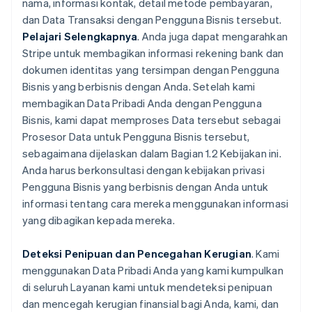
nama, informasi kontak, detail metode pembayaran,
dan Data Transaksi dengan Pengguna Bisnis tersebut.
Pelajari Selengkapnya
. Anda juga dapat mengarahkan
Stripe untuk membagikan informasi rekening bank dan
dokumen identitas yang tersimpan dengan Pengguna
Bisnis yang berbisnis dengan Anda. Setelah kami
membagikan Data Pribadi Anda dengan Pengguna
Bisnis, kami dapat memproses Data tersebut sebagai
Prosesor Data untuk Pengguna Bisnis tersebut,
sebagaimana dijelaskan dalam Bagian 1.2 Kebijakan ini.
Anda harus berkonsultasi dengan kebijakan privasi
Pengguna Bisnis yang berbisnis dengan Anda untuk
informasi tentang cara mereka menggunakan informasi
yang dibagikan kepada mereka.
Deteksi Penipuan dan Pencegahan Kerugian
. Kami
menggunakan Data Pribadi Anda yang kami kumpulkan
di seluruh Layanan kami untuk mendeteksi penipuan
dan mencegah kerugian finansial bagi Anda, kami, dan