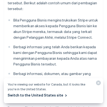
tersebut. Berikut adalah contoh umum dari pembagian
tersebut:
Bila Pengguna Bisnis menginstruksikan Stripe untuk
memberikan akses kepada Pengguna Bisnis lain ke
akun Stripe mereka, termasuk data yang terkait
dengan Pelanggan Akhir, melalui Stripe
Connect
.
Berbagi informasi yang telah Anda berikan kepada
kami dengan Pengguna Bisnis sehingga kami dapat
mengirimkan pembayaran kepada Anda atas nama
Pengguna Bisnis tersebut.
Berbagi informasi, dokumen, atau gambar yang
diberikan oleh Pelanggan Akhir dengan Pengguna
You’re viewing our website for Canada, but it looks like
Bisnis bila Pengguna Bisnis menggunakan Stripe
you’re in the United States.
Identity
, Layanan verifikasi identitas kami, untuk
Switch to the United States site
memverifikasi identitas Pelanggan Akhir.