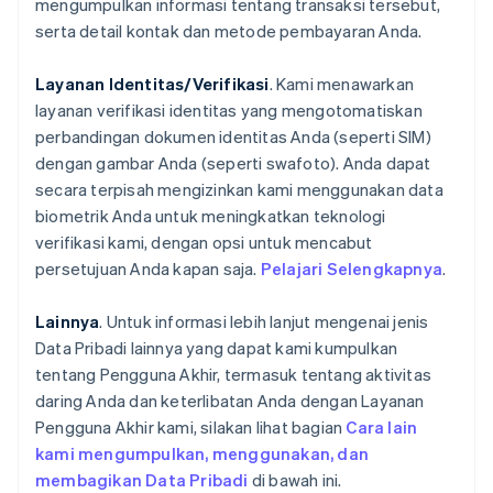
mengumpulkan informasi tentang transaksi tersebut,
serta detail kontak dan metode pembayaran Anda.
Layanan Identitas/Verifikasi
. Kami menawarkan
layanan verifikasi identitas yang mengotomatiskan
perbandingan dokumen identitas Anda (seperti SIM)
dengan gambar Anda (seperti swafoto). Anda dapat
secara terpisah mengizinkan kami menggunakan data
biometrik Anda untuk meningkatkan teknologi
verifikasi kami, dengan opsi untuk mencabut
persetujuan Anda kapan saja.
Pelajari Selengkapnya
.
Lainnya
. Untuk informasi lebih lanjut mengenai jenis
Data Pribadi lainnya yang dapat kami kumpulkan
tentang Pengguna Akhir, termasuk tentang aktivitas
daring Anda dan keterlibatan Anda dengan Layanan
Pengguna Akhir kami, silakan lihat bagian
Cara lain
kami mengumpulkan, menggunakan, dan
membagikan Data Pribadi
di bawah ini.