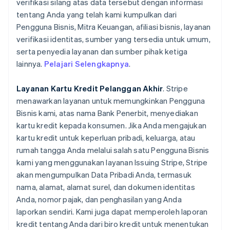
verifikasi silang atas data tersebut dengan informasi
tentang Anda yang telah kami kumpulkan dari
Pengguna Bisnis, Mitra Keuangan, afiliasi bisnis, layanan
verifikasi identitas, sumber yang tersedia untuk umum,
serta penyedia layanan dan sumber pihak ketiga
lainnya.
Pelajari Selengkapnya
.
Layanan Kartu Kredit Pelanggan Akhir
. Stripe
menawarkan layanan untuk memungkinkan Pengguna
Bisnis kami, atas nama Bank Penerbit, menyediakan
kartu kredit kepada konsumen. Jika Anda mengajukan
kartu kredit untuk keperluan pribadi, keluarga, atau
rumah tangga Anda melalui salah satu Pengguna Bisnis
kami yang menggunakan layanan
Issuing
Stripe, Stripe
akan mengumpulkan Data Pribadi Anda, termasuk
nama, alamat, alamat surel, dan dokumen identitas
Anda, nomor pajak, dan penghasilan yang Anda
laporkan sendiri. Kami juga dapat memperoleh laporan
kredit tentang Anda dari biro kredit untuk menentukan