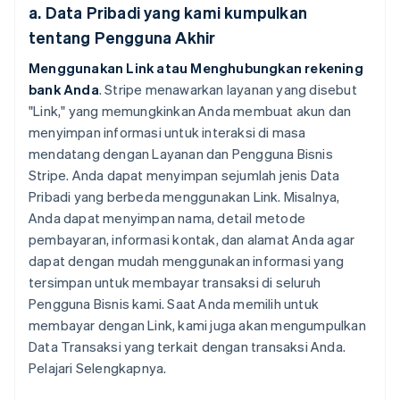
a. Data Pribadi yang kami kumpulkan
tentang Pengguna Akhir
Menggunakan Link atau Menghubungkan rekening
bank Anda
. Stripe menawarkan layanan yang disebut
"Link," yang memungkinkan Anda membuat akun dan
menyimpan informasi untuk interaksi di masa
mendatang dengan Layanan dan Pengguna Bisnis
Stripe. Anda dapat menyimpan sejumlah jenis Data
Pribadi yang berbeda menggunakan Link. Misalnya,
Anda dapat menyimpan nama, detail metode
pembayaran, informasi kontak, dan alamat Anda agar
dapat dengan mudah menggunakan informasi yang
tersimpan untuk membayar transaksi di seluruh
Pengguna Bisnis kami. Saat Anda memilih untuk
membayar dengan Link, kami juga akan mengumpulkan
Data Transaksi yang terkait dengan transaksi Anda.
Pelajari Selengkapnya.