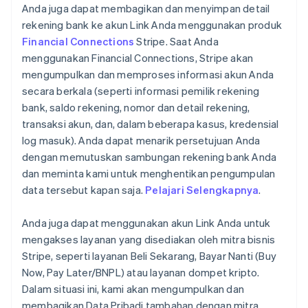
Anda juga dapat membagikan dan menyimpan detail
rekening bank ke akun Link Anda menggunakan produk
Financial Connections
Stripe. Saat Anda
menggunakan
Financial Connections
, Stripe akan
mengumpulkan dan memproses informasi akun Anda
secara berkala (seperti informasi pemilik rekening
bank, saldo rekening, nomor dan detail rekening,
transaksi akun, dan, dalam beberapa kasus, kredensial
log masuk). Anda dapat menarik persetujuan Anda
dengan memutuskan sambungan rekening bank Anda
dan meminta kami untuk menghentikan pengumpulan
data tersebut kapan saja.
Pelajari Selengkapnya
.
Anda juga dapat menggunakan akun Link Anda untuk
mengakses layanan yang disediakan oleh mitra bisnis
Stripe, seperti layanan Beli Sekarang, Bayar Nanti (
Buy
Now, Pay Later/
BNPL) atau layanan dompet kripto.
Dalam situasi ini, kami akan mengumpulkan dan
membagikan Data Pribadi tambahan dengan mitra