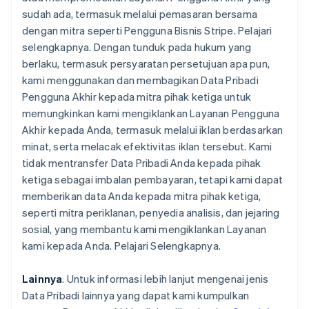
sudah ada, termasuk melalui pemasaran bersama
dengan mitra seperti Pengguna Bisnis Stripe. Pelajari
selengkapnya. Dengan tunduk pada hukum yang
berlaku, termasuk persyaratan persetujuan apa pun,
kami menggunakan dan membagikan Data Pribadi
Pengguna Akhir kepada mitra pihak ketiga untuk
memungkinkan kami mengiklankan Layanan Pengguna
Akhir kepada Anda, termasuk melalui iklan berdasarkan
minat, serta melacak efektivitas iklan tersebut. Kami
tidak mentransfer Data Pribadi Anda kepada pihak
ketiga sebagai imbalan pembayaran, tetapi kami dapat
memberikan data Anda kepada mitra pihak ketiga,
seperti mitra periklanan, penyedia analisis, dan jejaring
sosial, yang membantu kami mengiklankan Layanan
kami kepada Anda. Pelajari Selengkapnya.
Lainnya
. Untuk informasi lebih lanjut mengenai jenis
Data Pribadi lainnya yang dapat kami kumpulkan