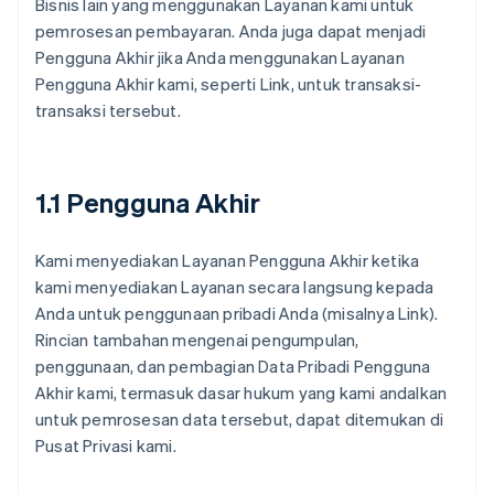
Bisnis lain yang menggunakan Layanan kami untuk
pemrosesan pembayaran. Anda juga dapat menjadi
Pengguna Akhir jika Anda menggunakan Layanan
Pengguna Akhir kami, seperti Link, untuk transaksi-
transaksi tersebut.
1.1 Pengguna Akhir
Kami menyediakan Layanan Pengguna Akhir ketika
kami menyediakan Layanan secara langsung kepada
Anda untuk penggunaan pribadi Anda (misalnya Link).
Rincian tambahan mengenai pengumpulan,
penggunaan, dan pembagian Data Pribadi Pengguna
Akhir kami, termasuk dasar hukum yang kami andalkan
untuk pemrosesan data tersebut, dapat ditemukan di
Pusat Privasi kami.