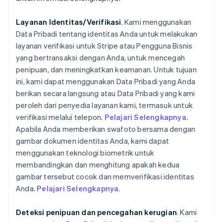
Layanan Identitas/Verifikasi
. Kami menggunakan
Data Pribadi tentang identitas Anda untuk melakukan
layanan verifikasi untuk Stripe atau Pengguna Bisnis
yang bertransaksi dengan Anda, untuk mencegah
penipuan, dan meningkatkan keamanan. Untuk tujuan
ini, kami dapat menggunakan Data Pribadi yang Anda
berikan secara langsung atau Data Pribadi yang kami
peroleh dari penyedia layanan kami, termasuk untuk
verifikasi melalui telepon.
Pelajari Selengkapnya.
Apabila Anda memberikan swafoto bersama dengan
gambar dokumen identitas Anda, kami dapat
menggunakan teknologi biometrik untuk
membandingkan dan menghitung apakah kedua
gambar tersebut cocok dan memverifikasi identitas
Anda.
Pelajari Selengkapnya
.
Deteksi penipuan dan pencegahan kerugian
. Kami