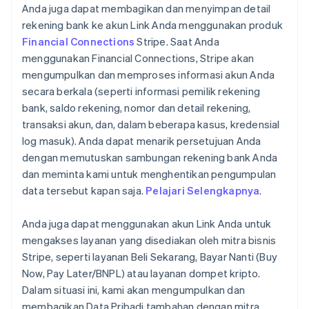
Anda juga dapat membagikan dan menyimpan detail
rekening bank ke akun Link Anda menggunakan produk
Financial Connections
Stripe. Saat Anda
menggunakan
Financial Connections
, Stripe akan
mengumpulkan dan memproses informasi akun Anda
secara berkala (seperti informasi pemilik rekening
bank, saldo rekening, nomor dan detail rekening,
transaksi akun, dan, dalam beberapa kasus, kredensial
log masuk). Anda dapat menarik persetujuan Anda
dengan memutuskan sambungan rekening bank Anda
dan meminta kami untuk menghentikan pengumpulan
data tersebut kapan saja.
Pelajari Selengkapnya
.
Anda juga dapat menggunakan akun Link Anda untuk
mengakses layanan yang disediakan oleh mitra bisnis
Stripe, seperti layanan Beli Sekarang, Bayar Nanti (
Buy
Now, Pay Later/
BNPL) atau layanan dompet kripto.
Dalam situasi ini, kami akan mengumpulkan dan
membagikan Data Pribadi tambahan dengan mitra