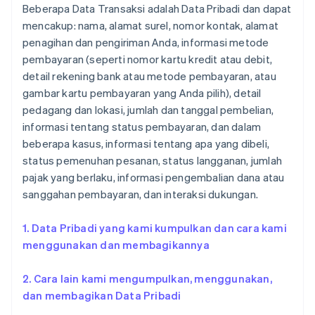
Beberapa Data Transaksi adalah Data Pribadi dan dapat
mencakup: nama, alamat surel, nomor kontak, alamat
penagihan dan pengiriman Anda, informasi metode
pembayaran (seperti nomor kartu kredit atau debit,
detail rekening bank atau metode pembayaran, atau
gambar kartu pembayaran yang Anda pilih), detail
pedagang dan lokasi, jumlah dan tanggal pembelian,
informasi tentang status pembayaran, dan dalam
beberapa kasus, informasi tentang apa yang dibeli,
status pemenuhan pesanan, status langganan, jumlah
pajak yang berlaku, informasi pengembalian dana atau
sanggahan pembayaran, dan interaksi dukungan.
1. Data Pribadi yang kami kumpulkan dan cara kami
menggunakan dan membagikannya
2. Cara lain kami mengumpulkan, menggunakan,
dan membagikan Data Pribadi