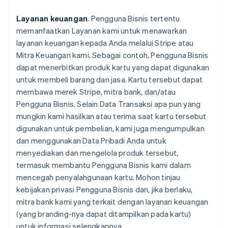
Layanan keuangan
. Pengguna Bisnis tertentu
memanfaatkan Layanan kami untuk menawarkan
layanan keuangan kepada Anda melalui Stripe atau
Mitra Keuangan kami. Sebagai contoh, Pengguna Bisnis
dapat menerbitkan produk kartu yang dapat digunakan
untuk membeli barang dan jasa. Kartu tersebut dapat
membawa merek Stripe, mitra bank, dan/atau
Pengguna Bisnis. Selain Data Transaksi apa pun yang
mungkin kami hasilkan atau terima saat kartu tersebut
digunakan untuk pembelian, kami juga mengumpulkan
dan menggunakan Data Pribadi Anda untuk
menyediakan dan mengelola produk tersebut,
termasuk membantu Pengguna Bisnis kami dalam
mencegah penyalahgunaan kartu. Mohon tinjau
kebijakan privasi Pengguna Bisnis dan, jika berlaku,
mitra bank kami yang terkait dengan layanan keuangan
(yang branding-nya dapat ditampilkan pada kartu)
untuk informasi selengkapnya.