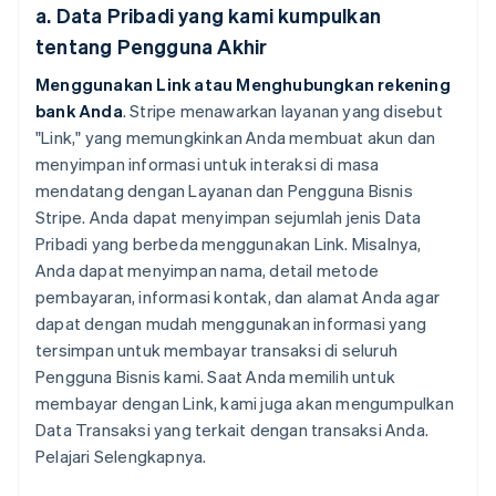
a. Data Pribadi yang kami kumpulkan
tentang Pengguna Akhir
Menggunakan Link atau Menghubungkan rekening
bank Anda
. Stripe menawarkan layanan yang disebut
"Link," yang memungkinkan Anda membuat akun dan
menyimpan informasi untuk interaksi di masa
mendatang dengan Layanan dan Pengguna Bisnis
Stripe. Anda dapat menyimpan sejumlah jenis Data
Pribadi yang berbeda menggunakan Link. Misalnya,
Anda dapat menyimpan nama, detail metode
pembayaran, informasi kontak, dan alamat Anda agar
dapat dengan mudah menggunakan informasi yang
tersimpan untuk membayar transaksi di seluruh
Pengguna Bisnis kami. Saat Anda memilih untuk
membayar dengan Link, kami juga akan mengumpulkan
Data Transaksi yang terkait dengan transaksi Anda.
Pelajari Selengkapnya.