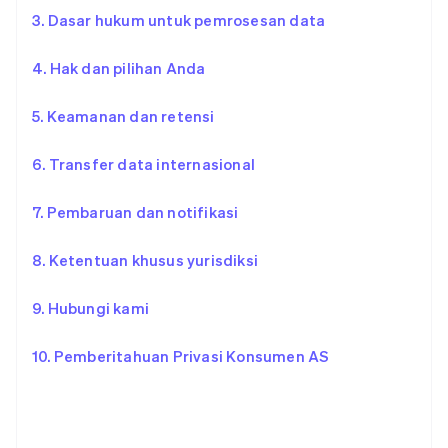
3. Dasar hukum untuk pemrosesan data
4. Hak dan pilihan Anda
5. Keamanan dan retensi
6. Transfer data internasional
7. Pembaruan dan notifikasi
8. Ketentuan khusus yurisdiksi
9. Hubungi kami
10. Pemberitahuan Privasi Konsumen AS