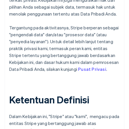
terkait privasi. Kebijakan ini juga menguraikan hak dan
pilihan Anda sebagai subjek data, termasuk hak untuk
menolak penggunaan tertentu atas Data Pribadi Anda.
Tergantung pada aktivitasnya, Stripe berperan sebagai
"pengendali data" dan/atau "prosesor data" (atau
"penyedia layanan"). Untuk detail lebih lanjut tentang
praktik privasi kami, termasuk peran kami, entitas
Stripe tertentu yang bertanggung jawab berdasarkan
Kebijakan ini, dan dasar hukum kami dalam pemrosesan
Data Pribadi Anda, silakan kunjungi
Pusat Privasi
.
Ketentuan Definisi
Dalam Kebijakan ini, "Stripe" atau "kami", mengacu pada
entitas Stripe yang bertanggung jawab atas