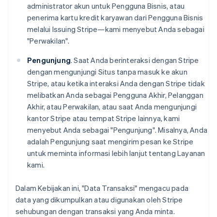
administrator akun untuk Pengguna Bisnis, atau
penerima kartu kredit karyawan dari Pengguna Bisnis
melalui Issuing Stripe—kami menyebut Anda sebagai
"Perwakilan".
Pengunjung
. Saat Anda berinteraksi dengan Stripe
dengan mengunjungi Situs tanpa masuk ke akun
Stripe, atau ketika interaksi Anda dengan Stripe tidak
melibatkan Anda sebagai Pengguna Akhir, Pelanggan
Akhir, atau Perwakilan, atau saat Anda mengunjungi
kantor Stripe atau tempat Stripe lainnya, kami
menyebut Anda sebagai "Pengunjung". Misalnya, Anda
adalah Pengunjung saat mengirim pesan ke Stripe
untuk meminta informasi lebih lanjut tentang Layanan
kami.
Dalam Kebijakan ini, "Data Transaksi" mengacu pada
data yang dikumpulkan atau digunakan oleh Stripe
sehubungan dengan transaksi yang Anda minta.