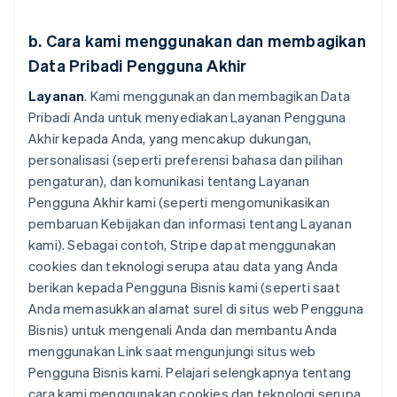
b. Cara kami menggunakan dan membagikan
Data Pribadi Pengguna Akhir
Layanan
. Kami menggunakan dan membagikan Data
Pribadi Anda untuk menyediakan Layanan Pengguna
Akhir kepada Anda, yang mencakup dukungan,
personalisasi (seperti preferensi bahasa dan pilihan
pengaturan), dan komunikasi tentang Layanan
Pengguna Akhir kami (seperti mengomunikasikan
pembaruan Kebijakan dan informasi tentang Layanan
kami). Sebagai contoh, Stripe dapat menggunakan
cookies
dan teknologi serupa atau data yang Anda
berikan kepada Pengguna Bisnis kami (seperti saat
Anda memasukkan alamat surel di situs web Pengguna
Bisnis) untuk mengenali Anda dan membantu Anda
menggunakan Link saat mengunjungi situs web
Pengguna Bisnis kami. Pelajari selengkapnya tentang
cara kami menggunakan
cookies
dan teknologi serupa