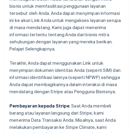
bisnis untuk memfasilitasi penggunaan layanan
tersebut oleh Anda. Anda dapat menyimpan informasi
ini ke akun Link Anda untuk mengakses layanan serupa
di masa mendatang. Kami juga dapat menerima
informasi tertentu tentang Anda dari bisnis mitra
sehubungan dengan layanan yang mereka berikan.
Pelajari Selengkapnya.
Terakhir, Anda dapat menggunakan Link untuk
menyimpan dokumen identitas Anda (seperti SIM) dan
informasi identifikasi lainnya (seperti NPWP) sehingga
Anda dapat membagikannya dalam interaksi di masa
mendatang dengan Stripe atau Pengguna Bisnisnya.
Pembayaran kepada Stripe
. Saat Anda membeli
barang atau layanan langsung dari Stripe, kami
menerima Data Transaksi Anda. Misalnya, saat Anda
melakukan pembayaran ke Stripe Climate, kami