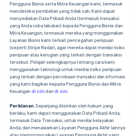
Pengguna Bisnis serta Mitra Keuangan kami, termasuk
mendeteksi pembelian yang tidak sah. Kami dapat
menyediakan Data Pribadi Anda (termasuk transaksi
yang Anda coba lakukan) kepada Pengguna Bisnis dan
Mitra Keuangan, termasuk mereka yang menggunakan
Layanan Bisnis kami terkait pencegahan penipuan
(seperti Stripe
Radar
), agar mereka dapat menilai risiko
penipuan atau kerugian yang terkait dengan transaksi
tersebut. Pelajari selengkapnya tentang cara kami
menggunakan teknologi untuk menilai risiko penipuan
yang terkait dengan percobaan transaksi dan informasi
yang kami bagikan kepada Pengguna Bisnis dan Mitra
Keuangan
di sini
dan
di sini
.
Periklanan
. Sepanjang diizinkan oleh hukum yang
berlaku, kami dapat menggunakan Data Pribadi Anda,
termasuk Data Transaksi, untuk menilai kelayakan
Anda, dan menawarkan Layanan Pengguna Akhir lainnya
atau mempromosikan Layanan Pengguna Akhir yang