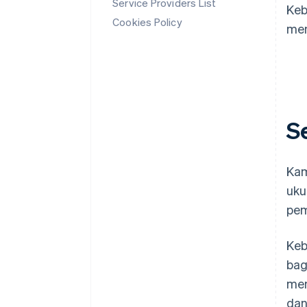
Service Providers List
Keb
Cookies Policy
men
S
Kam
uku
pem
Keb
bag
men
dan