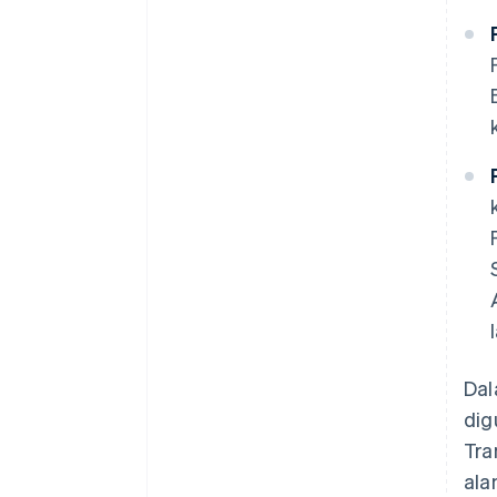
Dal
dig
Tra
ala