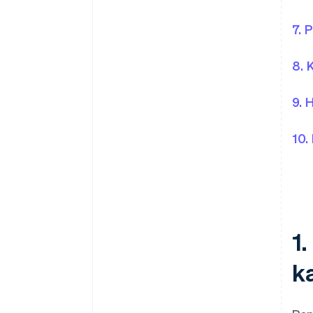
7. 
8. 
9. 
10.
1
k