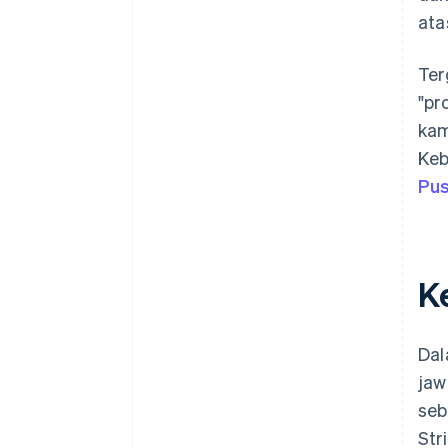
ata
Ter
"pr
kam
Keb
Pus
K
Dal
jaw
seb
Str