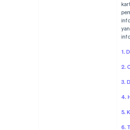
kar
pem
inf
yan
inf
1. 
2. 
3. 
4. 
5. 
6. 