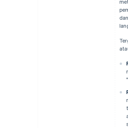
met
pem
dan
lan
Ter
ata