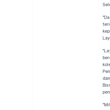
Sel
"Da
ter
kep
Lay
"La
ber
kol
Pen
dan
Bis
pen
"Mi