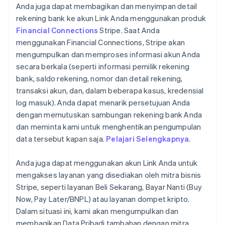
Anda juga dapat membagikan dan menyimpan detail
rekening bank ke akun Link Anda menggunakan produk
Financial Connections
Stripe. Saat Anda
menggunakan
Financial Connections
, Stripe akan
mengumpulkan dan memproses informasi akun Anda
secara berkala (seperti informasi pemilik rekening
bank, saldo rekening, nomor dan detail rekening,
transaksi akun, dan, dalam beberapa kasus, kredensial
log masuk). Anda dapat menarik persetujuan Anda
dengan memutuskan sambungan rekening bank Anda
dan meminta kami untuk menghentikan pengumpulan
data tersebut kapan saja.
Pelajari Selengkapnya
.
Anda juga dapat menggunakan akun Link Anda untuk
mengakses layanan yang disediakan oleh mitra bisnis
Stripe, seperti layanan Beli Sekarang, Bayar Nanti (
Buy
Now, Pay Later/
BNPL) atau layanan dompet kripto.
Dalam situasi ini, kami akan mengumpulkan dan
membagikan Data Pribadi tambahan dengan mitra