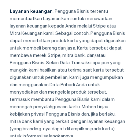
Layanan keuangan
. Pengguna Bisnis tertentu
memanfaatkan Layanan kami untuk menawarkan
layanan keuangan kepada Anda melalui Stripe atau
Mitra Keuangan kami. Sebagai contoh, Pengguna Bisnis
dapat menerbitkan produk kartu yang dapat digunakan
untuk membeli barang dan jasa. Kartu tersebut dapat
membawa merek Stripe, mitra bank, dan/atau
Pengguna Bisnis. Selain Data Transaksi apa pun yang
mungkin kami hasilkan atau terima saat kartu tersebut
digunakan untuk pembelian, kami juga mengumpulkan
dan menggunakan Data Pribadi Anda untuk
menyediakan dan mengelola produk tersebut,
termasuk membantu Pengguna Bisnis kami dalam
mencegah penyalahgunaan kartu. Mohon tinjau
kebijakan privasi Pengguna Bisnis dan, jika berlaku,
mitra bank kami yang terkait dengan layanan keuangan
(yang branding-nya dapat ditampilkan pada kartu)
untuk informasi selengkapnya.