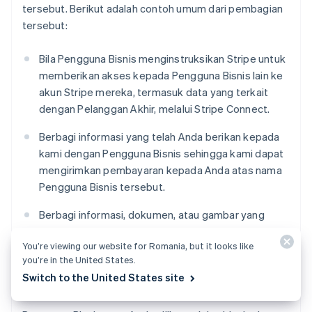
tersebut. Berikut adalah contoh umum dari pembagian
tersebut:
Bila Pengguna Bisnis menginstruksikan Stripe untuk
memberikan akses kepada Pengguna Bisnis lain ke
akun Stripe mereka, termasuk data yang terkait
dengan Pelanggan Akhir, melalui Stripe
Connect
.
Berbagi informasi yang telah Anda berikan kepada
kami dengan Pengguna Bisnis sehingga kami dapat
mengirimkan pembayaran kepada Anda atas nama
Pengguna Bisnis tersebut.
Berbagi informasi, dokumen, atau gambar yang
diberikan oleh Pelanggan Akhir dengan Pengguna
You’re viewing our website for Romania, but it looks like
Bisnis bila Pengguna Bisnis menggunakan Stripe
you’re in the United States.
Identity
, Layanan verifikasi identitas kami, untuk
Switch to the United States site
memverifikasi identitas Pelanggan Akhir.