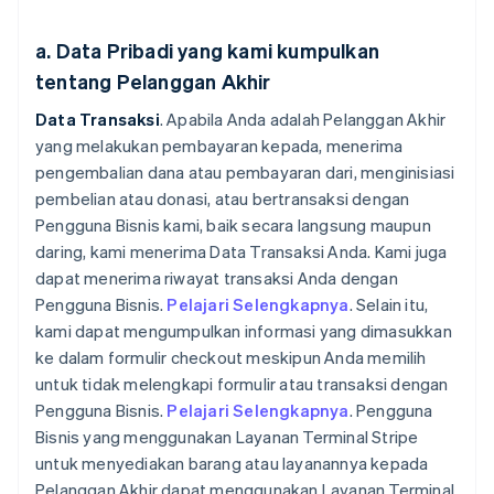
a. Data Pribadi yang kami kumpulkan
tentang Pelanggan Akhir
Data Transaksi
. Apabila Anda adalah Pelanggan Akhir
yang melakukan pembayaran kepada, menerima
pengembalian dana atau pembayaran dari, menginisiasi
pembelian atau donasi, atau bertransaksi dengan
Pengguna Bisnis kami, baik secara langsung maupun
daring, kami menerima Data Transaksi Anda. Kami juga
dapat menerima riwayat transaksi Anda dengan
Pengguna Bisnis.
Pelajari Selengkapnya
. Selain itu,
kami dapat mengumpulkan informasi yang dimasukkan
ke dalam formulir
checkout
meskipun Anda memilih
untuk tidak melengkapi formulir atau transaksi dengan
Pengguna Bisnis.
Pelajari Selengkapnya
. Pengguna
Bisnis yang menggunakan Layanan Terminal
Stripe
untuk menyediakan barang atau layanannya kepada
Pelanggan Akhir dapat menggunakan Layanan Terminal