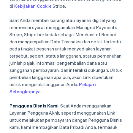
di
Kebijakan
Cookie
Stripe.
Saat Anda membeli barang atau layanan digital yang
memenuhi syarat menggunakan
Managed Payments
Stripe, Stripe bertindak sebagai
Merchant of Record
dan mengumpulkan Data Transaksi dan detail tertentu
pada tingkat pesanan untuk menyediakan layanan
tersebut, seperti status langganan, status pemenuhan,
jumlah pajak, informasi pengembalian dana atau
sanggahan pembayaran, dan interaksi dukungan. Untuk
pembelian langganan apa pun, akun Link diperlukan
untuk mengelola langganan Anda.
Pelajari
Selengkapnya
.
Pengguna Bisnis Kami
. Saat Anda menggunakan
Layanan Pengguna Akhir, seperti menggunakan Link
untuk melakukan pembayaran dengan Pengguna Bisnis
kami, kami membagikan Data Pribadi Anda, termasuk