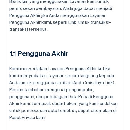
Bisnis lain yang menggunakan Layanan kami untuk
pemrosesan pembayaran. Anda juga dapat menjadi
Pengguna Akhir jika Anda menggunakan Layanan
Pengguna Akhir kami, seperti Link, untuk transaksi-
transaksi tersebut.
1.1 Pengguna Akhir
Kami menyediakan Layanan Pengguna Akhir ketika
kami menyediakan Layanan secara langsung kepada
Anda untuk penggunaan pribadi Anda (misalnya Link).
Rincian tambahan mengenai pengumpulan,
penggunaan, dan pembagian Data Pribadi Pengguna
Akhir kami, termasuk dasar hukum yang kami andalkan
untuk pemrosesan data tersebut, dapat ditemukan di
Pusat Privasi kami.