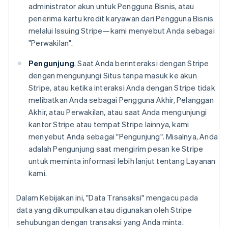
administrator akun untuk Pengguna Bisnis, atau
penerima kartu kredit karyawan dari Pengguna Bisnis
melalui Issuing Stripe—kami menyebut Anda sebagai
"Perwakilan".
Pengunjung
. Saat Anda berinteraksi dengan Stripe
dengan mengunjungi Situs tanpa masuk ke akun
Stripe, atau ketika interaksi Anda dengan Stripe tidak
melibatkan Anda sebagai Pengguna Akhir, Pelanggan
Akhir, atau Perwakilan, atau saat Anda mengunjungi
kantor Stripe atau tempat Stripe lainnya, kami
menyebut Anda sebagai "Pengunjung". Misalnya, Anda
adalah Pengunjung saat mengirim pesan ke Stripe
untuk meminta informasi lebih lanjut tentang Layanan
kami.
Dalam Kebijakan ini, "Data Transaksi" mengacu pada
data yang dikumpulkan atau digunakan oleh Stripe
sehubungan dengan transaksi yang Anda minta.