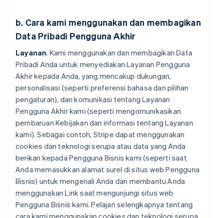
b. Cara kami menggunakan dan membagikan
Data Pribadi Pengguna Akhir
Layanan
. Kami menggunakan dan membagikan Data
Pribadi Anda untuk menyediakan Layanan Pengguna
Akhir kepada Anda, yang mencakup dukungan,
personalisasi (seperti preferensi bahasa dan pilihan
pengaturan), dan komunikasi tentang Layanan
Pengguna Akhir kami (seperti mengomunikasikan
pembaruan Kebijakan dan informasi tentang Layanan
kami). Sebagai contoh, Stripe dapat menggunakan
cookies
dan teknologi serupa atau data yang Anda
berikan kepada Pengguna Bisnis kami (seperti saat
Anda memasukkan alamat surel di situs web Pengguna
Bisnis) untuk mengenali Anda dan membantu Anda
menggunakan Link saat mengunjungi situs web
Pengguna Bisnis kami. Pelajari selengkapnya tentang
cara kami menggunakan
cookies
dan teknologi serupa