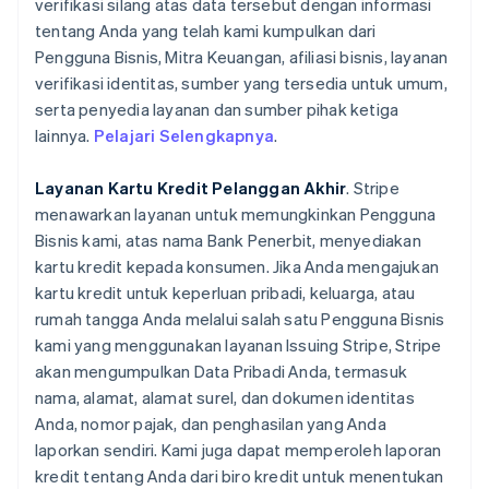
verifikasi silang atas data tersebut dengan informasi
tentang Anda yang telah kami kumpulkan dari
Pengguna Bisnis, Mitra Keuangan, afiliasi bisnis, layanan
verifikasi identitas, sumber yang tersedia untuk umum,
serta penyedia layanan dan sumber pihak ketiga
lainnya.
Pelajari Selengkapnya
.
Layanan Kartu Kredit Pelanggan Akhir
. Stripe
menawarkan layanan untuk memungkinkan Pengguna
Bisnis kami, atas nama Bank Penerbit, menyediakan
kartu kredit kepada konsumen. Jika Anda mengajukan
kartu kredit untuk keperluan pribadi, keluarga, atau
rumah tangga Anda melalui salah satu Pengguna Bisnis
kami yang menggunakan layanan
Issuing
Stripe, Stripe
akan mengumpulkan Data Pribadi Anda, termasuk
nama, alamat, alamat surel, dan dokumen identitas
Anda, nomor pajak, dan penghasilan yang Anda
laporkan sendiri. Kami juga dapat memperoleh laporan
kredit tentang Anda dari biro kredit untuk menentukan