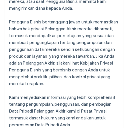
mereka, atau saat Pengguna Bisnis meminta kami
mengirimkan dana kepada Anda.
Pengguna Bisnis bertanggung jawab untuk memastikan
bahwa hak privasi Pelanggan Akhir mereka dihormati,
termasuk mendapatkan persetujuan yang sesuai dan
membuat pengungkapan tentang pengumpulan dan
penggunaan data mereka sendiri sehubungan dengan
produk dan layanan yang mereka tawarkan. Jika Anda
adalah Pelanggan Akhir, silakan lihat Kebijakan Privasi
Pengguna Bisnis yang berbisnis dengan Anda untuk
mengetahui praktik, pilihan, dan kontrol privasi yang
mereka terapkan.
Kami menyediakan informasi yang lebih komprehensif
tentang pengumpulan, penggunaan, dan pembagian
Data Pribadi Pelanggan Akhir kami di Pusat Privasi,
termasuk dasar hukum yang kami andalkan untuk
pemrosesan Data Pribadi Anda.