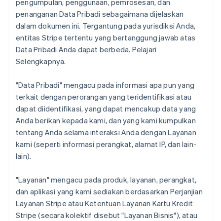
pengumpulan, penggunaan, pemrosesan, dan
penanganan Data Pribadi sebagaimana dijelaskan
dalam dokumen ini. Tergantung pada yurisdiksi Anda,
entitas Stripe tertentu yang bertanggung jawab atas
Data Pribadi Anda dapat berbeda. Pelajari
Selengkapnya.
"Data Pribadi" mengacu pada informasi apa pun yang
terkait dengan perorangan yang teridentifikasi atau
dapat diidentifikasi, yang dapat mencakup data yang
Anda berikan kepada kami, dan yang kami kumpulkan
tentang Anda selama interaksi Anda dengan Layanan
kami (seperti informasi perangkat, alamat IP, dan lain-
lain).
"Layanan" mengacu pada produk, layanan, perangkat,
dan aplikasi yang kami sediakan berdasarkan Perjanjian
Layanan Stripe atau Ketentuan Layanan Kartu Kredit
Stripe (secara kolektif disebut "Layanan Bisnis"), atau