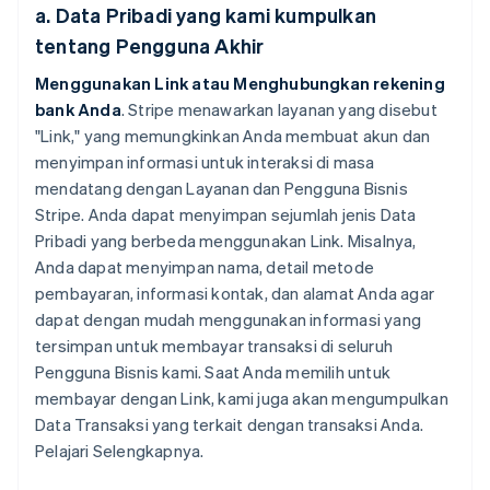
a. Data Pribadi yang kami kumpulkan
tentang Pengguna Akhir
Menggunakan Link atau Menghubungkan rekening
bank Anda
. Stripe menawarkan layanan yang disebut
"Link," yang memungkinkan Anda membuat akun dan
menyimpan informasi untuk interaksi di masa
mendatang dengan Layanan dan Pengguna Bisnis
Stripe. Anda dapat menyimpan sejumlah jenis Data
Pribadi yang berbeda menggunakan Link. Misalnya,
Anda dapat menyimpan nama, detail metode
pembayaran, informasi kontak, dan alamat Anda agar
dapat dengan mudah menggunakan informasi yang
tersimpan untuk membayar transaksi di seluruh
Pengguna Bisnis kami. Saat Anda memilih untuk
membayar dengan Link, kami juga akan mengumpulkan
Data Transaksi yang terkait dengan transaksi Anda.
Pelajari Selengkapnya.