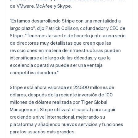
Malta
de VMware, McAfee y Skype.
English
Radar
México
Prevención de fraude
Español
English
"Estamos desarrollando Stripe con una mentalidad a
Ecosistema
Atlas
Noruega
largo plazo", dijo Patrick Collison, cofundador y CEO de
Constitución de una startup
English
Socios
Stripe. "Tenemos la suerte de hacerlo junto a una serie
Nueva Zelandia
Climate
Stripe App Marketplace
de directores muy detallistas que creen que las
Eliminación de dióxido de carbono
English
Países Bajos
revoluciones en materia de infraestructuras pueden
Identity
Nederlands
English
intensificarse a lo largo de las décadas, y que la
Verificación de identidad en línea
Polonia
excelencia operativa puede ser una ventaja
English
competitiva duradera."
Portugal
Português
English
Stripe está ahora valorada en 22.500 millones de
RAE de Hong Kong, China
dólares, después de la reciente inversión de 100
Sesiones de Stripe 2026
English
简体中文
Descubre cómo Stripe construye la infraestructura económi
Reino Unido
millones de dólares realizada por Tiger Global
Mirar ahora
English
Management. Stripe utilizará el capital para seguir
República Checa
creciendo a nivel internacional, mejorando su
English
plataforma y añadiendo nuevos servicios y funciones
Rumania
para los usuarios más grandes.
English