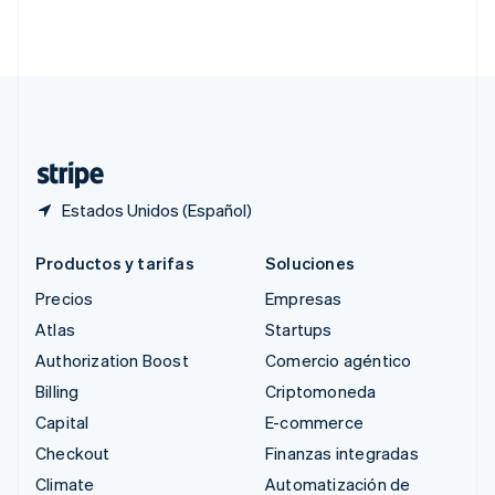
Singapur
English
简体中文
Suecia
Svenska
English
Suiza
Deutsch
Français
Italiano
English
Tailandia
ไทย
English
Estados Unidos (Español)
Productos y tarifas
Soluciones
Precios
Empresas
Atlas
Startups
Authorization Boost
Comercio agéntico
Billing
Criptomoneda
Capital
E-commerce
Checkout
Finanzas integradas
Climate
Automatización de