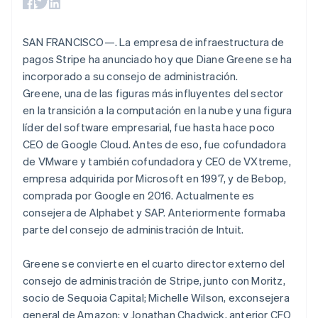
Grecia
Métodos de
Recognition
Empresa
criptomonedas
de tarjetas
Gestión del dinero
Gestionar
pago
Automatización
English
Plataformas
suscripciones
Acceso a más
Hungría
contable
Compras de
Hoja de ruta del
SaaS
Ofrecer cobro por
SAN FRANCISCO—. La empresa de infraestructura de
de 125
Stripe Sigma
criptomoneda
English
producto
consumo
Terminal
Informes
integrables
India
pagos Stripe ha anunciado hoy que Diane Greene se ha
Conferencia anual
Emitir tarjetas
Pagos en
personalizados
Sessions
English
respaldadas por
incorporado a su consejo de administración.
persona
Data Pipeline
Empleos
Irlanda
monedas estables
Greene, una de las figuras más influyentes del sector
Por sector
Authorization
Sincronización
Sala de prensa
Aprovisiona y gestiona
English
Boost
en la transición a la computación en la nube y una figura
de datos
Stripe Press
servicios con agentes
Italia
Optimizaciones
Empresas de IA
líder del software empresarial, fue hasta hace poco
de aceptación
Economía de los
Italiano
English
CEO de Google Cloud. Antes de eso, fue cofundadora
Link
creadores
Japón
de VMware y también cofundadora y CEO de VXtreme,
Proceso de
Juegos
Contacto
日本語
English
Recursos
Hostelería, viajes y ocio
compra
Letonia
empresa adquirida por Microsoft en 1997, y de Bebop,
acelerado
Financial
Contacta con ventas
English
comprada por Google en 2016. Actualmente es
Seguros
Integraciones de
Connections
Conviértete en socio
Liechtenstein
consejera de Alphabet y SAP. Anteriormente formaba
Medios de
aplicaciones
Datos de ctas.
Deutsch
English
comunicación y
Ejemplos de código
financieras
parte del consejo de administración de Intuit.
Lituania
entretenimiento
Blog de
vinculadas
English
Organizaciones sin
desarrolladores
Luxemburgo
Greene se convierte en el cuarto director externo del
fines de lucro
Estado de la API
Servicios
Français
Deutsch
English
consejo de administración de Stripe, junto con Moritz,
Más
profesionales
Malasia
socio de Sequoia Capital; Michelle Wilson, exconsejera
Product roadmap
Sector público
English
简体中文
general de Amazon; y Jonathan Chadwick, anterior CFO
Ver lo que viene
Minorista