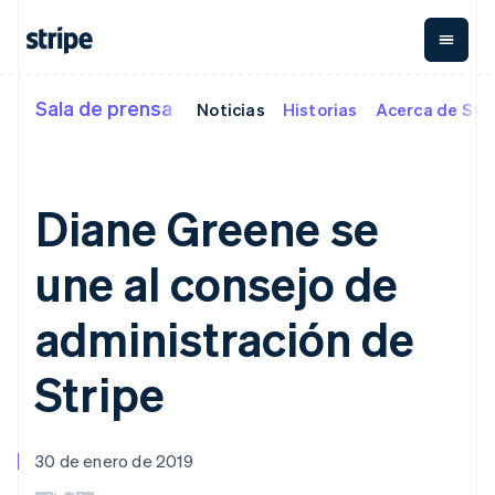
Croacia
English
Italiano
Dinamarca
English
Emiratos Árabes Unidos
Sala de prensa
Noticias
Historias
Acerca de Str
Por etapa
Documentación
Aprender
English
Pagos
Ingresos
Gestión del
Eslovaquia
dinero
Empresas
Documentación de
Blog
English
Payments
Billing
Startups
Stripe
Historias de clientes
Eslovenia
Pagos
Ingresos
Treasury
Referencia de API
Guías
Diane Greene se
English
Italiano
electrónicos
recurrentes
Finanzas de la
Librerías y SDK
España
Managed
Metronome
Stripe Apps
empresa
Payments
Cobro por
Español
English
Global Payouts
une al consejo de
Por caso de uso
Solución para
consumo
Estados Unidos
Soporte
comerciantes
Suscripciones
Transferencias
English
Español
简体中文
Comercio agéntico
registrados
Payment links
Gestión de
a terceros
administración de
Estonia
Guías
Criptomoneda
Obtener soporte
Pagos sin
suscripciones
Capital
English
E-commerce
Planes de soporte
necesidad de
Invoicing
Financiación
Finlandia
Finanzas integradas
Aceptar pagos
gestionado
Stripe
programación
Checkout
Único o
empresarial
English
Svenska
Automatización de
electrónicos
Servicios
IU de pago
recurrente
Crypto
Francia
finanzas
Implementar un
profesionales
prediseñadas
Tax
Cartera, emisión
Empresas
proceso de compra
Français
English
Elements
Automatiza el
de stablecoins
internacionales
prediseñado
Gibraltar
Componentes
30 de enero de 2019
imp. sobre las
e
Vía de acceso
Pagos en la aplicación
Crear una plataforma o
English
flexibles de IU
ventas e IVA
Revenue
a
infraestructura
Marketplaces
un Marketplace