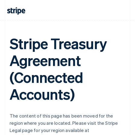
Dinamarca
English
Emiratos Árabes Unidos
English
Eslovaquia
English
Stripe Treasury
Eslovenia
English
Italiano
España
Agreement
Español
English
Estados Unidos
English
Español
简体中文
(Connected
Estonia
English
Accounts)
Finlandia
English
Svenska
Francia
Français
English
Gibraltar
The content of this page has been moved for the
English
region where you are located. Please visit the Stripe
Grecia
Legal page for your region available at
English