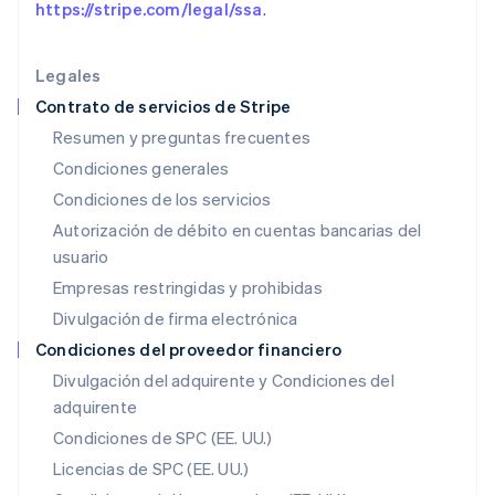
Hungría
https://stripe.com/legal/ssa
.
English
India
English
Legales
Irlanda
Contrato de servicios de Stripe
English
Resumen y preguntas frecuentes
Italia
Condiciones generales
Italiano
English
Japón
Condiciones de los servicios
日本語
English
Autorización de débito en cuentas bancarias del
Letonia
usuario
English
Liechtenstein
Empresas restringidas y prohibidas
Deutsch
English
Divulgación de firma electrónica
Lituania
English
Condiciones del proveedor financiero
Luxemburgo
Divulgación del adquirente y Condiciones del
Français
Deutsch
English
adquirente
Malasia
English
简体中文
Condiciones de SPC (EE. UU.)
Malta
Licencias de SPC (EE. UU.)
English