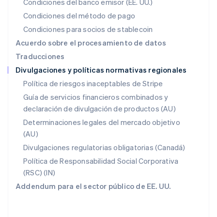
México
Condiciones del banco emisor (EE. UU.)
Español
English
Condiciones del método de pago
Noruega
Condiciones para socios de stablecoin
English
Nueva Zelandia
Acuerdo sobre el procesamiento de datos
English
Traducciones
Países Bajos
Divulgaciones y políticas normativas regionales
Nederlands
English
Polonia
Política de riesgos inaceptables de Stripe
English
Guía de servicios financieros combinados y
Portugal
declaración de divulgación de productos (AU)
Português
English
RAE de Hong Kong, China
Determinaciones legales del mercado objetivo
English
简体中文
(AU)
Reino Unido
Divulgaciones regulatorias obligatorias (Canadá)
English
República Checa
Política de Responsabilidad Social Corporativa
English
(RSC) (IN)
Rumania
Addendum para el sector público de EE. UU.
English
Singapur
English
简体中文