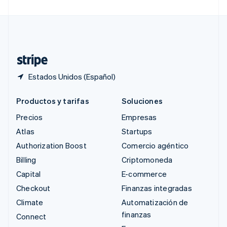
Suecia
Svenska
English
Suiza
Deutsch
Français
Italiano
English
Tailandia
ไทย
English
Estados Unidos (Español)
Productos y tarifas
Soluciones
Precios
Empresas
Atlas
Startups
Authorization Boost
Comercio agéntico
Billing
Criptomoneda
Capital
E-commerce
Checkout
Finanzas integradas
Climate
Automatización de
finanzas
Connect