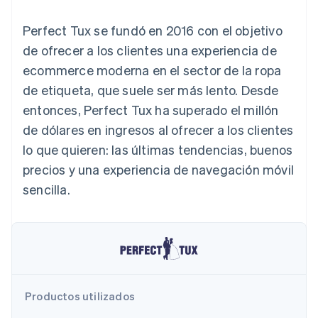
Métodos de
Recognition
Empresa
criptomonedas
de tarjetas
Gestión del dinero
Gestionar
pago
Automatización
Plataformas
suscripciones
Perfect Tux se fundó en 2016 con el objetivo
Acceso a más
contable
Compras de
Hoja de ruta del
SaaS
Ofrecer cobro por
de 125
Stripe Sigma
criptomoneda
producto
de ofrecer a los clientes una experiencia de
consumo
Terminal
Informes
integrables
Conferencia anual
Emitir tarjetas
ecommerce moderna en el sector de la ropa
Pagos en
personalizados
Sessions
respaldadas por
persona
Data Pipeline
Empleos
monedas estables
de etiqueta, que suele ser más lento. Desde
Por sector
Authorization
Sincronización
Sala de prensa
Aprovisiona y gestiona
entonces, Perfect Tux ha superado el millón
Boost
de datos
Stripe Press
servicios con agentes
Optimizaciones
Empresas de IA
de dólares en ingresos al ofrecer a los clientes
de aceptación
Economía de los
lo que quieren: las últimas tendencias, buenos
Link
creadores
Proceso de
Juegos
Contacto
precios y una experiencia de navegación móvil
Recursos
Hostelería, viajes y ocio
compra
sencilla.
acelerado
Financial
Contacta con ventas
Seguros
Integraciones de
Connections
Conviértete en socio
Medios de
aplicaciones
Datos de ctas.
comunicación y
Ejemplos de código
financieras
entretenimiento
Blog de
vinculadas
Organizaciones sin
desarrolladores
fines de lucro
Estado de la API
Servicios
Más
profesionales
Productos utilizados
Product roadmap
Sector público
Ver lo que viene
Minorista