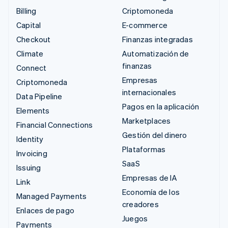
Billing
Criptomoneda
Capital
E-commerce
Checkout
Finanzas integradas
Climate
Automatización de
finanzas
Connect
Empresas
Criptomoneda
internacionales
Data Pipeline
Pagos en la aplicación
Elements
Marketplaces
Financial Connections
Gestión del dinero
Identity
Plataformas
Invoicing
SaaS
Issuing
Empresas de IA
Link
Economía de los
Managed Payments
creadores
Enlaces de pago
Juegos
Payments