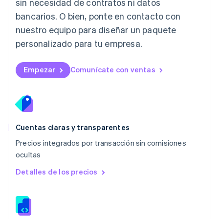
sin necesidad de contratos ni datos
English
bancarios. O bien, ponte en contacto con
Luxemburgo
nuestro equipo para diseñar un paquete
Français
Deutsch
English
Malasia
personalizado para tu empresa.
English
简体中文
Malta
English
Empezar
Comunícate con ventas
México
Español
English
Noruega
English
Nueva Zelandia
English
Cuentas claras y transparentes
Países Bajos
Precios integrados por transacción sin comisiones
Nederlands
English
ocultas
Polonia
English
Detalles de los precios
Portugal
Português
English
RAE de Hong Kong, China
English
简体中文
Reino Unido