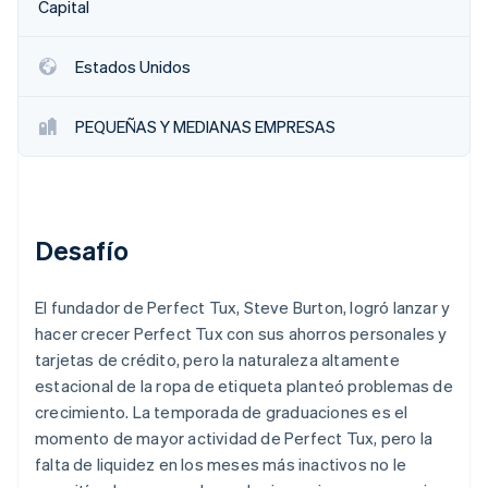
Capital
Radar
Prevención de fraude
Estados Unidos
Ecosistema
Atlas
Constitución de una startup
Socios
PEQUEÑAS Y MEDIANAS EMPRESAS
Climate
Stripe App Marketplace
Eliminación de dióxido de carbono
Identity
Verificación de identidad en línea
Desafío
El fundador de Perfect Tux, Steve Burton, logró lanzar y
hacer crecer Perfect Tux con sus ahorros personales y
Sesiones de Stripe 2026
Descubre cómo Stripe construye la infraestructura económi
tarjetas de crédito, pero la naturaleza altamente
Mirar ahora
estacional de la ropa de etiqueta planteó problemas de
crecimiento. La temporada de graduaciones es el
momento de mayor actividad de Perfect Tux, pero la
falta de liquidez en los meses más inactivos no le