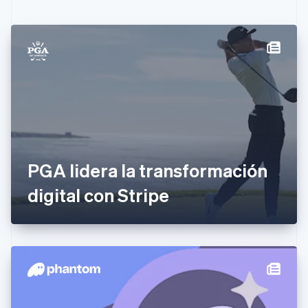
English
Français
China continental
简体中文
English
Chipre
English
Croacia
English
Italiano
Dinamarca
English
Emiratos Árabes Unidos
English
PGA lidera la transformación
Eslovaquia
English
digital con Stripe
Eslovenia
English
Italiano
España
Español
English
Estados Unidos
English
Español
简体中文
Estonia
English
Finlandia