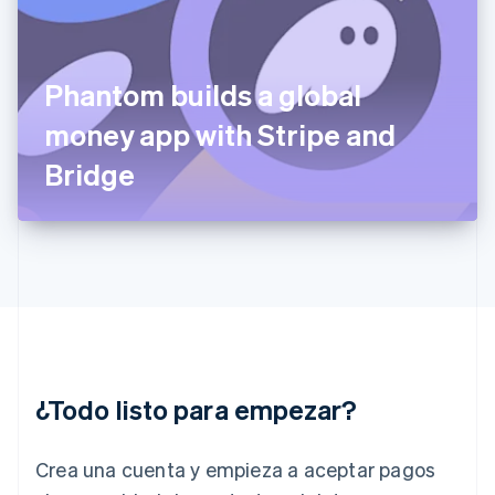
English
Svenska
Francia
Français
English
Gibraltar
Phantom builds a global
English
money app with Stripe and
Grecia
English
Bridge
Hungría
English
India
English
Irlanda
English
Italia
Italiano
English
Japón
日本語
English
¿Todo listo para empezar?
Letonia
English
Liechtenstein
Crea una cuenta y empieza a aceptar pagos
Deutsch
English
Lituania