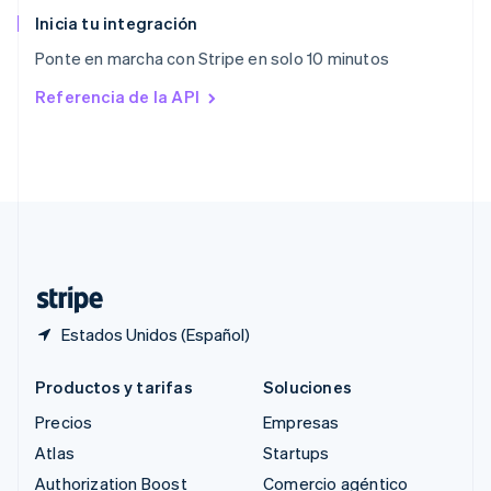
English
Inicia tu integración
República Checa
Ponte en marcha con Stripe en solo 10 minutos
English
Rumania
Referencia de la API
English
Singapur
English
简体中文
Suecia
Svenska
English
Suiza
Deutsch
Français
Italiano
English
Tailandia
ไทย
English
Estados Unidos (Español)
Productos y tarifas
Soluciones
Precios
Empresas
Atlas
Startups
Authorization Boost
Comercio agéntico