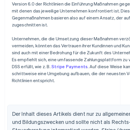
Version 6.0 der Richtlinien die Einführung Maßnahmen geg
mit denen das jeweilige Unternehmen konfrontiert ist. Die
Gegenmaßnahmen basieren also auf einem Ansatz, der au
zugeschnitten ist.
Unternehmen, die die Umsetzung dieser Maßnahmen verz
vermeiden, könnten das Vertrauen ihrer Kundinnen und Kund
sind auch mit einer Bedrohung für die Zukunft des Unterne
Es empfiehlt sich, eine umfassende Zahlungsplattform zu 
DSS erfüllt, wie z. B.
Stripe Payments
. Auf diese Weise ka
schrittweise eine Umgebung aufbauen, die der neuesten V
Richtlinien entspricht.
Australien
English
Belgien
Nederlands
Français
Deutsch
English
Brasilien
Português
English
Der Inhalt dieses Artikels dient nur zu allgemein
Bulgarien
und Bildungszwecken und sollte nicht als Rechts
English
Dänemark
Steuerberatung interpretiert werden. Stripe übe