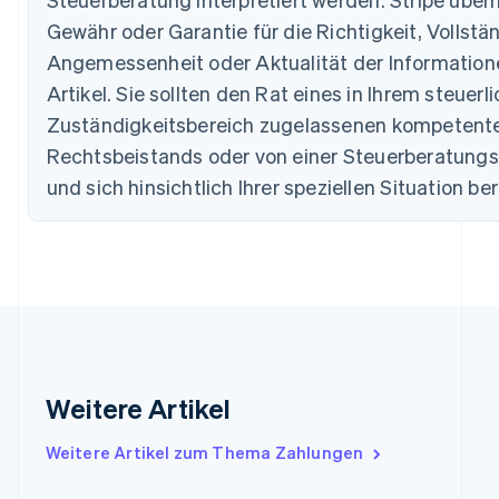
English
Gewähr oder Garantie für die Richtigkeit, Vollstän
Deutschland
Angemessenheit oder Aktualität der Information
Deutsch
English
Estland
Artikel. Sie sollten den Rat eines in Ihrem steuerl
English
Zuständigkeitsbereich zugelassenen kompetent
Festlandchina
Rechtsbeistands oder von einer Steuerberatungss
简体中文
English
Finnland
und sich hinsichtlich Ihrer speziellen Situation be
English
Svenska
Frankreich
Français
English
Gibraltar
English
Griechenland
English
Indien
English
Weitere Artikel
Irland
English
Italien
Weitere Artikel zum Thema Zahlungen
Italiano
English
Japan