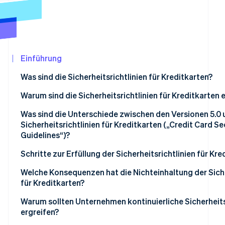
Betrugsprävention
Ecosystem
Atlas
Start-up-Gründung
Partner
Stripe App-Marktplatz
Climate
CO₂-Entnahme
Einführung
Identity
Was sind die Sicherheitsrichtlinien für Kreditkarten?
Online-Identitätsprüfung
Warum sind die Sicherheitsrichtlinien für Kreditkarten 
Was sind die Unterschiede zwischen den Versionen 5.0 
Sicherheitsrichtlinien für Kreditkarten („Credit Card Se
Guidelines“)?
Stripe-Sessions 2026
Erfahren Sie, wie Stripe Lösungen für die
Maßnahmen zur Verhinderung des Diebstahls von Kredi
Schritte zur Erfüllung der Sicherheitsrichtlinien für Kre
Jetzt ansehen
Betrugsvorbeugung zur Verhinderung der Verwendung 
Aktuellen Status und Compliance Lücken bewerten
Welche Konsequenzen hat die Nichteinhaltung der Siche
für Kreditkarten?
Maßnahmen zur Verhinderung unbefugter Anmeldunge
Prioritäten festlegen
Datenlecks und Vertrauensverlust
Warum sollten Unternehmen kontinuierliche Sicherhe
Einführung von EMV 3D Secure
Regelmäßige Prüfungen und Mitarbeiterschulungen
ergreifen?
Finanzielle Verluste und Rückbuchungen