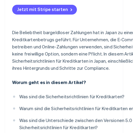
Häufiges Auftreten betrügerischer Aktivitäten und Un
hohem Risiko
Verwaltungssanktionen oder Aussetzung der Geschäft
Jetzt mit Stripe starten
Unternehmen, die Transaktionen per Post/Telefon Best
abwickeln
Die Beliebtheit bargeldloser Zahlungen hat in Japan zu ei
Unternehmensunterstützung
Kreditkartenbetrugs geführt. Für Unternehmen, die E-Co
betreiben und Online-Zahlungen verwenden, sind Sicherh
PIN-Eingabe für Kartenzahlungen
keine freiwillige Option, sondern eine Pflicht. In diesem Arti
Sicherheitsrichtlinien für Kreditkarten in Japan, einschließl
ihres Hintergrunds und Schritte zur Compliance.
Worum geht es in diesem Artikel?
Was sind die Sicherheitsrichtlinien für Kreditkarten?
Warum sind die Sicherheitsrichtlinien für Kreditkarten e
Was sind die Unterschiede zwischen den Versionen 5.0 
Sicherheitsrichtlinien für Kreditkarten?