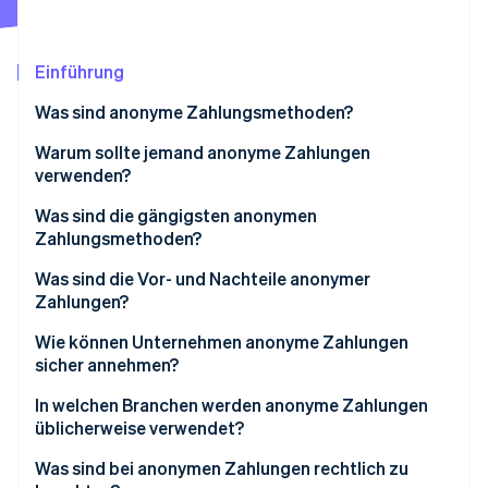
Betrugsprävention
Ecosystem
Atlas
Start-up-Gründung
Partner
Einführung
Stripe App-Marktplatz
Climate
Was sind anonyme Zahlungsmethoden?
CO₂-Entnahme
Identity
Warum sollte jemand anonyme Zahlungen
Online-Identitätsprüfung
verwenden?
Was sind die gängigsten anonymen
Zahlungsmethoden?
Was sind die Vor- und Nachteile anonymer
Stripe-Sessions 2026
Zahlungen?
Erfahren Sie, wie Stripe Lösungen für die W
Jetzt ansehen
Vorteile
Wie können Unternehmen anonyme Zahlungen
sicher annehmen?
Nachteile
In welchen Branchen werden anonyme Zahlungen
üblicherweise verwendet?
Was sind bei anonymen Zahlungen rechtlich zu