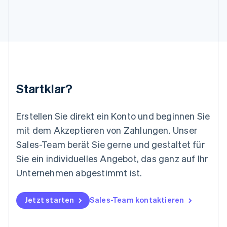
Litauen
English
Luxemburg
Français
Deutsch
English
Malaysia
English
简体中文
Malta
English
Startklar?
Mexiko
Español
English
Neuseeland
Erstellen Sie direkt ein Konto und beginnen Sie
English
mit dem Akzeptieren von Zahlungen. Unser
Niederlande
Nederlands
English
Sales-Team berät Sie gerne und gestaltet für
Norwegen
Sie ein individuelles Angebot, das ganz auf Ihr
English
Österreich
Unternehmen abgestimmt ist.
Deutsch
English
Polen
Jetzt starten
Sales-Team kontaktieren
English
Portugal
Português
English