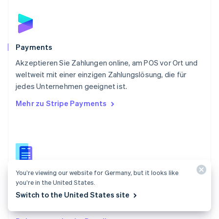
Rumänien
English
Schweden
Svenska
English
Schweiz
Payments
Deutsch
Français
Italiano
English
Akzeptieren Sie Zahlungen online, am POS vor Ort und
Singapur
English
简体中文
weltweit mit einer einzigen Zahlungslösung, die für
Slowakei
jedes Unternehmen geeignet ist.
English
Mehr zu Stripe Payments
Slowenien
English
Italiano
Sonderverwaltungsregion Hongkong,
China
English
简体中文
Spanien
Español
English
You’re viewing our website for Germany, but it looks like
Dokumentation zu Payments
Thailand
you’re in the United States.
ไทย
English
Finden Sie einen Leitfaden zum Integrieren der
Switch to the United States site
Tschechische Republik
Zahlungs-APIs von Stripe.
English
Ungarn