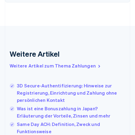
Frankreich
Français
English
Gibraltar
English
Griechenland
English
Indien
English
Weitere Artikel
Irland
English
Italien
Weitere Artikel zum Thema Zahlungen
Italiano
English
Japan
日本語
English
3D Secure-Authentifizierung: Hinweise zur
Kanada
Registrierung, Einrichtung und Zahlung ohne
English
Français
persönlichen Kontakt
Kroatien
English
Italiano
Was ist eine Bonuszahlung in Japan?
Lettland
Erläuterung der Vorteile, Zinsen und mehr
English
Same Day ACH: Definition, Zweck und
Liechtenstein
Funktionsweise
Deutsch
English