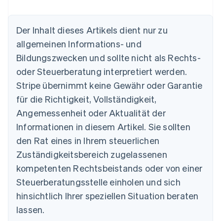
Der Inhalt dieses Artikels dient nur zu
allgemeinen Informations- und
Australien
Bildungszwecken und sollte nicht als Rechts-
English
Belgien
oder Steuerberatung interpretiert werden.
Nederlands
Français
Deutsch
English
Stripe übernimmt keine Gewähr oder Garantie
Brasilien
für die Richtigkeit, Vollständigkeit,
Português
English
Bulgarien
Angemessenheit oder Aktualität der
English
Informationen in diesem Artikel. Sie sollten
Dänemark
English
den Rat eines in Ihrem steuerlichen
Deutschland
Zuständigkeitsbereich zugelassenen
Deutsch
English
Estland
kompetenten Rechtsbeistands oder von einer
English
Steuerberatungsstelle einholen und sich
Festlandchina
hinsichtlich Ihrer speziellen Situation beraten
简体中文
English
Finnland
lassen.
English
Svenska