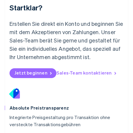
Nederlands
English
Startklar?
Norwegen
English
Österreich
Erstellen Sie direkt ein Konto und beginnen Sie
Deutsch
English
mit dem Akzeptieren von Zahlungen. Unser
Polen
Sales-Team berät Sie gerne und gestaltet für
English
Portugal
Sie ein individuelles Angebot, das speziell auf
Português
English
Ihr Unternehmen abgestimmt ist.
Rumänien
English
Schweden
Jetzt beginnen
Sales-Team kontaktieren
Svenska
English
Schweiz
Deutsch
Français
Italiano
English
Singapur
English
简体中文
Slowakei
Absolute Preistransparenz
English
Integrierte Preisgestaltung pro Transaktion ohne
Slowenien
versteckte Transaktionsgebühren
English
Italiano
Sonderverwaltungsregion Hongkong,