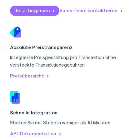
English
Schweden
Jetzt beginnen
Sales-Team kontaktieren
Svenska
English
Schweiz
Deutsch
Français
Italiano
English
Singapur
English
简体中文
Slowakei
Absolute Preistransparenz
English
Integrierte Preisgestaltung pro Transaktion ohne
Slowenien
versteckte Transaktionsgebühren
English
Italiano
Sonderverwaltungsregion Hongkong,
Preisübersicht
China
English
简体中文
Spanien
Español
English
Thailand
ไทย
English
Schnelle Integration
Tschechische Republik
Starten Sie mit Stripe in weniger als 10 Minuten
English
Ungarn
API-Dokumentation
English