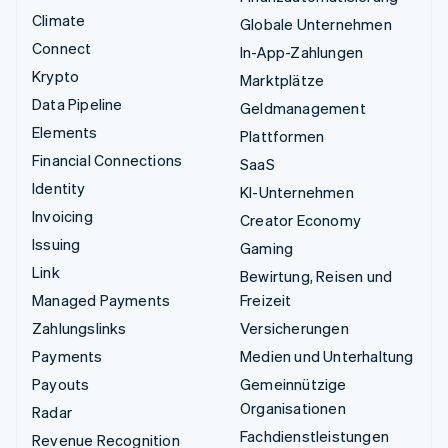
Climate
Globale Unternehmen
Connect
In-App-Zahlungen
Krypto
Marktplätze
Data Pipeline
Geldmanagement
Elements
Plattformen
Financial Connections
SaaS
Identity
KI-Unternehmen
Invoicing
Creator Economy
Issuing
Gaming
Link
Bewirtung, Reisen und
Managed Payments
Freizeit
Zahlungslinks
Versicherungen
Payments
Medien und Unterhaltung
Payouts
Gemeinnützige
Organisationen
Radar
Fachdienstleistungen
Revenue Recognition