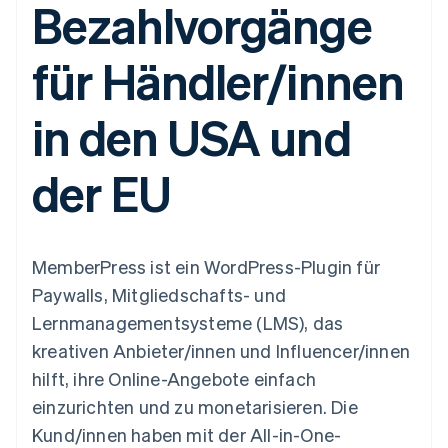
Bezahlvorgänge
Data Pipeline
Geldmanagement
Marktplatz auf
Zugriff auf mehr als
Datensynchronisierung
Produkt-Roadmap
Plattformen
Grundlagen der
125
Stripe Sessions
SaaS
Abonnementverwaltung
für Händler/innen
Terminal
Karriere
Zahlungen vor Ort
Newsroom
So setzen Sie
Authorization
Stripe Press
nutzungsbasierte
in den USA und
Boost
Abrechnung um
Nach Branche
Optimierung der
Stablecoin-gestützte
Autorisierungsraten
Karten ausgeben: So
der EU
Link
KI-Unternehmen
Kontakt
geht´s
Beschleunigter
Creator Economy
Bereitstellung und
Bezahlvorgang
Gaming
Verwaltung von
Sales-Team
Financial
Bewirtung, Reisen und
Diensten mit Agenten
kontaktieren
Connections
Freizeit
Partner werden
Verbundene
Versicherungen
MemberPress ist ein WordPress-Plugin für
Medien und
Finanzdaten
Paywalls, Mitgliedschafts- und
Unterhaltung
Ressourcen
Gemeinnützige
Lernmanagementsysteme (LMS), das
Organisationen
kreativen Anbieter/innen und Influencer/innen
Fachdienstleistungen
App-Integrationen
Mehr
Öffentlicher Sektor
Code-Beispiele
hilft, ihre Online-Angebote einfach
Product roadmap
Einzelhandel
Entwickler-Blog
einzurichten und zu monetarisieren. Die
Ausblick
API-Status
Kund/innen haben mit der All-in-One-
Radar