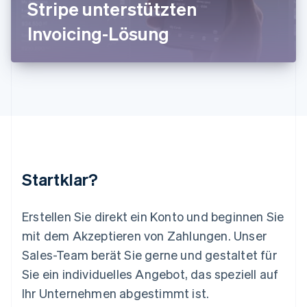
Stripe unterstützten
English
Luxemburg
Invoicing-Lösung
Français
Deutsch
English
Malaysia
English
简体中文
Malta
English
Mexiko
Español
English
Neuseeland
English
Niederlande
Nederlands
English
Startklar?
Norwegen
English
Österreich
Erstellen Sie direkt ein Konto und beginnen Sie
Deutsch
English
mit dem Akzeptieren von Zahlungen. Unser
Polen
Sales-Team berät Sie gerne und gestaltet für
English
Portugal
Sie ein individuelles Angebot, das speziell auf
Português
English
Ihr Unternehmen abgestimmt ist.
Rumänien