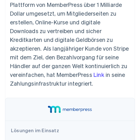
Betrugsprävention
Plattform von MemberPress über 1 Milliarde
Ecosystem
Atlas
Dollar umgesetzt, um Mitgliederseiten zu
Start-up-Gründung
Partner
erstellen, Online-Kurse und digitale
Stripe App-Marktplatz
Climate
Downloads zu vertreiben und sicher
CO₂-Entnahme
Kreditkarten und digitale Geldbörsen zu
Identity
akzeptieren. Als langjähriger Kunde von Stripe
Online-Identitätsprüfung
mit dem Ziel, den Bezahlvorgang für seine
Händler auf der ganzen Welt kontinuierlich zu
vereinfachen, hat MemberPress
Link
in seine
Zahlungsinfrastruktur integriert.
Stripe-Sessions 2026
Erfahren Sie, wie Stripe Lösungen für die W
Jetzt ansehen
Lösungen im Einsatz