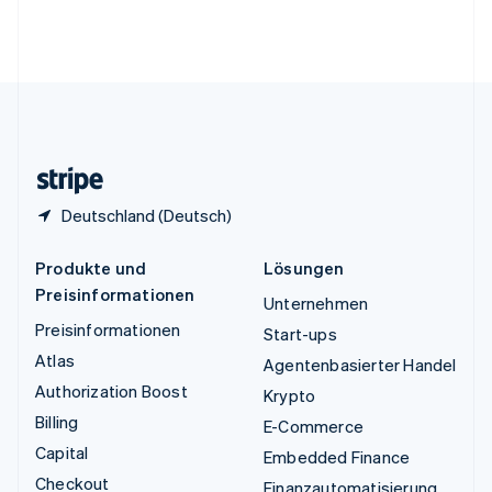
Vereinigte Arabische Emirate
English
Vereinigte Staaten
English
Español
简体中文
Vereinigtes Königreich
English
Zypern
English
Deutschland (Deutsch)
Produkte und
Lösungen
Preisinformationen
Unternehmen
Preisinformationen
Start-ups
Atlas
Agentenbasierter Handel
Authorization Boost
Krypto
Billing
E-Commerce
Capital
Embedded Finance
Checkout
Finanzautomatisierung