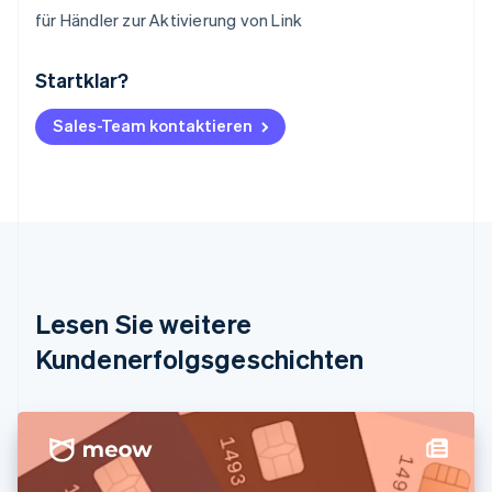
für Händler zur Aktivierung von Link
Startklar?
Australien
English
Belgien
Sales-Team kontaktieren
Nederlands
Français
Deutsch
English
Brasilien
Português
English
Bulgarien
English
Dänemark
English
Deutschland
Lesen Sie weitere
Deutsch
English
Estland
Kundenerfolgsgeschichten
English
Festlandchina
简体中文
English
Finnland
English
Svenska
Frankreich