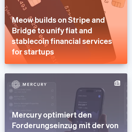
Français
English
Gibraltar
English
Meow builds on Stripe and
Griechenland
English
Bridge to unify fiat and
Indien
stablecoin financial services
English
Irland
for startups
English
Italien
Italiano
English
Japan
日本語
English
Kanada
English
Français
Kroatien
English
Italiano
Lettland
English
Mercury optimiert den
Liechtenstein
Deutsch
English
Forderungseinzug mit der von
Litauen