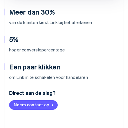
Meer dan 30%
van de klanten kiest Link bij het afrekenen
5%
hoger conversiepercentage
Een paar klikken
om Link in te schakelen voor handelaren
Australië
Direct aan de slag?
English
België
Neem contact op
Nederlands
Français
Deutsch
English
Brazilië
Português
English
Bulgarije