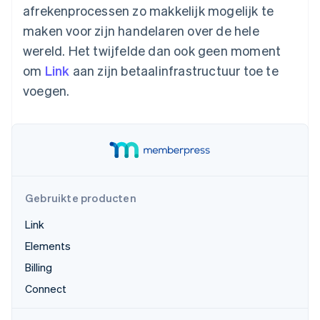
afrekenprocessen zo makkelijk mogelijk te
Oprichting van een start-up
maken voor zijn handelaren over de hele
Climate
Ecosysteem
CO₂-verwijdering
wereld. Het twijfelde dan ook geen moment
Partners
om
Link
aan zijn betaalinfrastructuur toe te
Identity
Stripe App Marketplace
Online identiteitsverificatie
voegen.
Stripe Sessions 2026
Ontdek hoe Stripe de economische infrastructuu
Nu bekijken
Gebruikte producten
Link
Elements
Billing
Connect