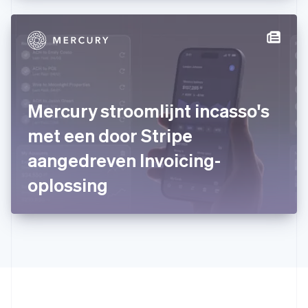
English
简体中文
Ierland
English
India
English
Italië
Italiano
English
Japan
Mercury stroomlijnt incasso's
日本語
English
Kroatië
met een door Stripe
English
Italiano
aangedreven Invoicing-
Letland
English
oplossing
Liechtenstein
Deutsch
English
Litouwen
English
Luxemburg
Français
Deutsch
English
Maleisië
English
简体中文
Malta