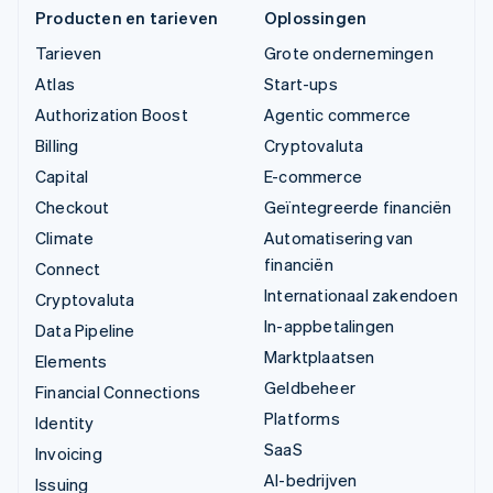
Producten en tarieven
Oplossingen
Tarieven
Grote ondernemingen
Atlas
Start-ups
Authorization Boost
Agentic commerce
Billing
Cryptovaluta
Capital
E-commerce
Checkout
Geïntegreerde financiën
Climate
Automatisering van
financiën
Connect
Internationaal zakendoen
Cryptovaluta
In-appbetalingen
Data Pipeline
Marktplaatsen
Elements
Geldbeheer
Financial Connections
Platforms
Identity
SaaS
Invoicing
AI-bedrijven
Issuing