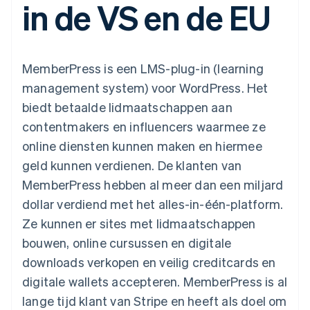
in de VS en de EU
Toegang tot meer
Data Pipeline
Bedrijf
Marktplaatsen
Gegevenssynchronisatie
dan 125
Geldbeheer
Facturatie naar gebruik
Terminal
Productroadmap
Platforms
bieden
Fysieke betalingen
Jaarlijks congres
SaaS
Betaalkaarten uitgeven
Authorization
Sessions
die door stablecoins
MemberPress is een LMS-plug-in (learning
Boost
Vacatures
worden gedekt
Optimaliseer de
Stripe Newsroom
Diensten voorzien en
management system) voor WordPress. Het
acceptatie
Stripe Press
beheren met agents
Per branche
biedt betaalde lidmaatschappen aan
Link
Versneld afrekenen
contentmakers en influencers waarmee ze
Financial
AI-bedrijven
online diensten kunnen maken en hiermee
Connections
Creator economy
Contact
Bronnen
Data gekoppelde
Gaming
geld kunnen verdienen. De klanten van
rekeningen
Horeca, reizen en vrije
Neem contact op
tijd
App-integraties
MemberPress hebben al meer dan een miljard
Partner worden
Verzekering
Voorbeelden van code
dollar verdiend met het alles-in-één-platform.
Media en entertainment
Developerblog
API-status
Ze kunnen er sites met lidmaatschappen
Meer
Non-profitorganisaties
bouwen, online cursussen en digitale
Product roadmap
Ontdek wat er in het verschiet ligt
Professionele
downloads verkopen en veilig creditcards en
dienstverlening
Radar
digitale wallets accepteren. MemberPress is al
Publieke sector
Fraudepreventie
Detailhandel
lange tijd klant van Stripe en heeft als doel om
Atlas