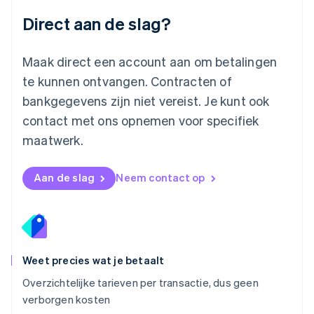
English
Direct aan de slag?
Mexico
Español
English
Nederland
Maak direct een account aan om betalingen
Nederlands
English
Nieuw-Zeeland
te kunnen ontvangen. Contracten of
English
bankgegevens zijn niet vereist. Je kunt ook
Noorwegen
contact met ons opnemen voor specifiek
English
Oostenrijk
maatwerk.
Deutsch
English
Polen
English
Aan de slag
Neem contact op
Portugal
Português
English
Roemenië
English
Singapore
English
简体中文
Weet precies wat je betaalt
Slovenië
Overzichtelijke tarieven per transactie, dus geen
English
Italiano
verborgen kosten
Slowakije