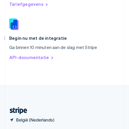
English
Tariefgegevens
Spanje
Español
English
Thailand
ไทย
English
Tsjechië
English
Begin nu met de integratie
Vasteland van China
Ga binnen 10 minuten aan de slag met Stripe
简体中文
English
Verenigd Koninkrijk
API-documentatie
English
Verenigde Arabische Emiraten
English
Verenigde Staten
English
Español
简体中文
Zweden
Svenska
English
Zwitserland
Deutsch
Français
Italiano
English
België (Nederlands)