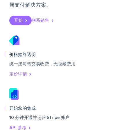
属支付解决方案。
塞浦路斯
English
斯洛伐克
开始
联系销售
English
斯洛文尼亚
English
Italiano
泰国
ไทย
English
希腊
价格始终透明
English
统一按每笔交易收费，无隐藏费用
西班牙
Español
English
定价详情
新加坡
English
简体中文
新西兰
English
匈牙利
English
开始您的集成
意大利
10 分钟开通并运营 Stripe 账户
Italiano
English
印度
API 参考
English