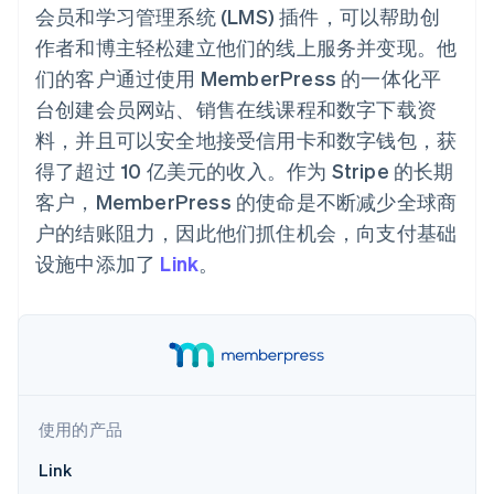
接入 125+ 种支
加密货币
Stripe Sigma
产品路线图
会员和学习管理系统 (LMS) 插件，可以帮助创
SaaS
付方式
自定义报告
购买
Sessions 年度大会
作者和博主轻松建立他们的线上服务并变现。他
Terminal
Data Pipeline
招聘
线下支付
数据同步
资讯中心
们的客户通过使用 MemberPress 的一体化平
Authorization
资源
Stripe Press
Boost
台创建会员网站、销售在线课程和数字下载资
按行业
支付成功率优
应用集成
料，并且可以安全地接受信用卡和数字钱包，获
化
AI 企业
代码示例
Link
得了超过 10 亿美元的收入。作为 Stripe 的长期
创作者经济
开发者博客
联系
加速结账
游戏
API 状态
客户，MemberPress 的使命是不断减少全球商
Financial
酒店、旅游与休闲
联系销售
Connections
户的结账阻力，因此他们抓住机会，向支付基础
保险
成为合作伙伴
关联金融账户
媒体与娱乐
设施中添加了
Link
。
数据
非营利组织
专业服务
公共部门
零售
更多
Product roadmap
了解未来规划
生态系统
使用的产品
Radar
合作伙伴
欺诈防范
Link
Stripe App Marketplace
Atlas