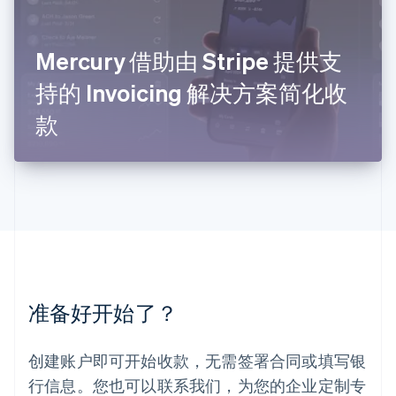
卢森堡
Français
Deutsch
English
罗马尼亚
Mercury 借助由 Stripe 提供支
English
持的 Invoicing 解决方案简化收
马尔他
English
款
马来西亚
English
简体中文
美国
English
Español
简体中文
墨西哥
Español
English
挪威
English
葡萄牙
Português
English
准备好开始了？
日本
日本語
English
瑞典
创建账户即可开始收款，无需签署合同或填写银
Svenska
English
瑞士
行信息。您也可以联系我们，为您的企业定制专
Deutsch
Français
Italiano
English