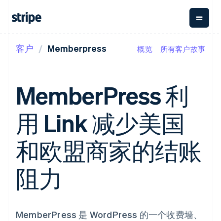
客户
Memberpress
概览
所有客户故事
按企业阶段
文档
学习
支付
营收
资金管理
平台
易市
大型企业
Stripe 文档
博客
Payments
Billing
Treasury
初创企业
API 参考文档
客户案例
MemberPress 利
在线支付
经常性收入
Con
库与 SDK
指南
企业财务
Managed
Metronome
Stripe Apps
Payments
按用量计费
Global
平台
用 Link 减少美国
备案商家解决
Payouts
Subscriptions
Capi
按应用场景
方案
平
支持
向第三方
订阅管理
Payment links
客户
指南
智能体商务
和欧盟商家的结账
打款
Invoicing
Trea
加密货币
获取支持
无代码支付
一次性或定期
Capital
平
电子商务
接受线上付款
托管支持方案
企业融资
Checkout
账单
嵌入
嵌入式金融
实施预置结账流程
专业服务
阻力
预构建支付界
Crypto
Tax
融服
财务自动化
构建平台或交易市场
钱包、稳
面
销售税和增值
Iss
全球化企业
管理订阅
定币发行
Elements
税自动化
实体
应用内支付
提供按用量计费
灵活的 UI 组件
和发卡基
Crypto
Revenue
虚拟
交易市场
发行稳定币支持的支付卡
Onramp
Payment
Recognition
础设施
公司
资金管理
通过智能体配置和管理服
可嵌入的
MemberPress 是 WordPress 的一个收费墙、
methods
会计自动化
平台
务