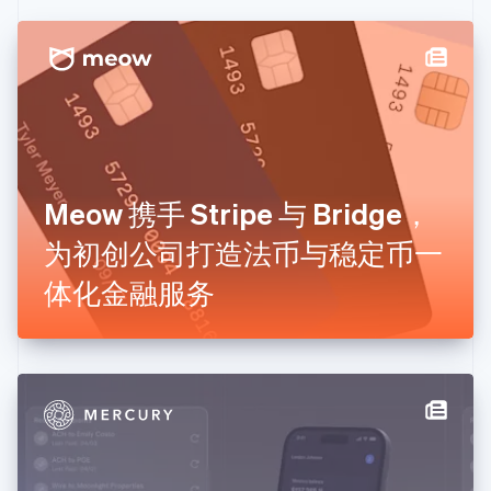
丹麦
English
德国
Deutsch
English
法国
Français
English
芬兰
English
Svenska
Meow 携手 Stripe 与 Bridge，
荷兰
Nederlands
English
为初创公司打造法币与稳定币一
加拿大
English
Français
体化金融服务
捷克
English
克罗地亚
English
Italiano
拉脱维亚
English
立陶宛
English
列支敦士登
Deutsch
English