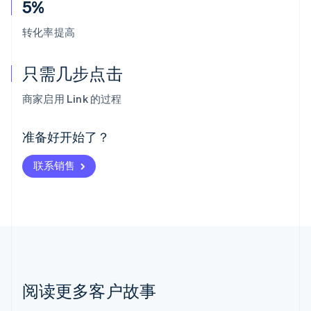
5%
转化率提高
只需几步点击
阿联酋
English
商家启用 Link 的过程
爱尔兰
English
爱沙尼亚
准备好开始了？
English
奥地利
联系销售
Deutsch
English
澳大利亚
English
巴西
Português
English
保加利亚
English
比利时
Nederlands
Français
Deutsch
English
阅读更多客户故事
波兰
English