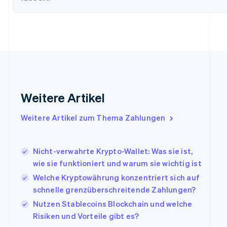
English
Svenska
Frankreich
Français
English
Gibraltar
English
Griechenland
English
Indien
English
Weitere Artikel
Irland
English
Italien
Weitere Artikel zum Thema Zahlungen
Italiano
English
Japan
日本語
English
Nicht-verwahrte Krypto-Wallet: Was sie ist,
Kanada
wie sie funktioniert und warum sie wichtig ist
English
Français
Welche Kryptowährung konzentriert sich auf
Kroatien
English
Italiano
schnelle grenzüberschreitende Zahlungen?
Lettland
Nutzen Stablecoins Blockchain und welche
English
Risiken und Vorteile gibt es?
Liechtenstein