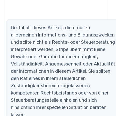
Der Inhalt dieses Artikels dient nur zu
Australien
allgemeinen Informations- und Bildungszwecken
English
Belgien
und sollte nicht als Rechts- oder Steuerberatung
Nederlands
Français
Deutsch
English
interpretiert werden. Stripe übernimmt keine
Brasilien
Português
English
Gewähr oder Garantie für die Richtigkeit,
Bulgarien
Vollständigkeit, Angemessenheit oder Aktualität
English
Dänemark
der Informationen in diesem Artikel. Sie sollten
English
den Rat eines in Ihrem steuerlichen
Deutschland
Zuständigkeitsbereich zugelassenen
Deutsch
English
Estland
kompetenten Rechtsbeistands oder von einer
English
Steuerberatungsstelle einholen und sich
Festlandchina
hinsichtlich Ihrer speziellen Situation beraten
简体中文
English
Finnland
lassen.