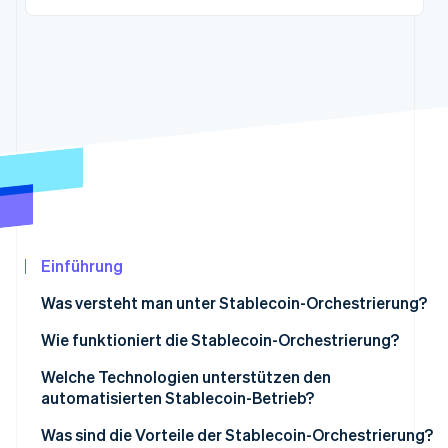
Betrugsprävention
Ecosystem
Atlas
Start-up-Gründung
Partner
Stripe App-Marktplatz
Climate
CO₂-Entnahme
Identity
Online-Identitätsprüfung
Einführung
Stripe-Sessions 2026
Erfahren Sie, wie Stripe Lösungen für die Wir
Was versteht man unter Stablecoin-Orchestrierung?
Jetzt ansehen
Wie funktioniert die Stablecoin-Orchestrierung?
Welche Technologien unterstützen den
automatisierten Stablecoin-Betrieb?
Was sind die Vorteile der Stablecoin-Orchestrierung?