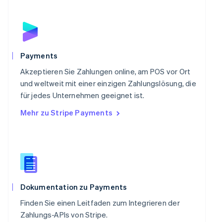
Português
English
Rumänien
English
Schweden
Svenska
English
Schweiz
Payments
Deutsch
Français
Italiano
English
Singapur
Akzeptieren Sie Zahlungen online, am POS vor Ort
English
简体中文
und weltweit mit einer einzigen Zahlungslösung, die
Slowakei
für jedes Unternehmen geeignet ist.
English
Mehr zu Stripe Payments
Slowenien
English
Italiano
Sonderverwaltungsregion Hongkong,
China
English
简体中文
Spanien
Español
English
Thailand
Dokumentation zu Payments
ไทย
English
Finden Sie einen Leitfaden zum Integrieren der
Tschechische Republik
Zahlungs-APIs von Stripe.
English