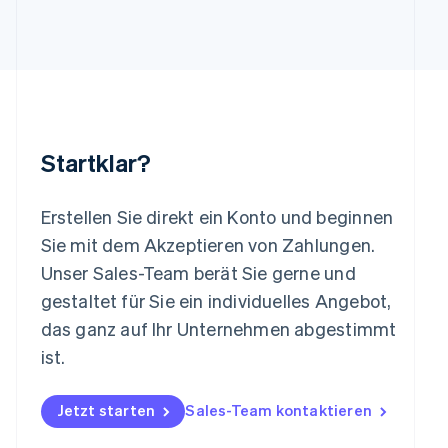
Deutsch
English
Litauen
English
Luxemburg
Français
Deutsch
English
Malaysia
English
简体中文
Malta
Startklar?
English
Mexiko
Español
English
Erstellen Sie direkt ein Konto und beginnen
Neuseeland
Sie mit dem Akzeptieren von Zahlungen.
English
Niederlande
Unser Sales-Team berät Sie gerne und
Nederlands
English
gestaltet für Sie ein individuelles Angebot,
Norwegen
das ganz auf Ihr Unternehmen abgestimmt
English
Österreich
ist.
Deutsch
English
Polen
Jetzt starten
Sales-Team kontaktieren
English
Portugal