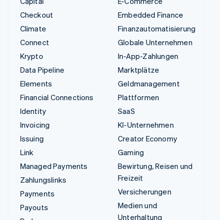
Capital
E-Commerce
Checkout
Embedded Finance
Climate
Finanzautomatisierung
Connect
Globale Unternehmen
Krypto
In-App-Zahlungen
Data Pipeline
Marktplätze
Elements
Geldmanagement
Financial Connections
Plattformen
Identity
SaaS
Invoicing
KI-Unternehmen
Issuing
Creator Economy
Link
Gaming
Managed Payments
Bewirtung, Reisen und
Freizeit
Zahlungslinks
Versicherungen
Payments
Medien und
Payouts
Unterhaltung