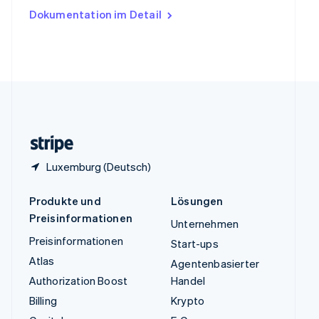
Ungarn
Dokumentation im Detail
English
Vereinigte Arabische Emirate
English
Vereinigte Staaten
English
Español
简体中文
Vereinigtes Königreich
English
Zypern
English
Luxemburg (Deutsch)
Produkte und
Lösungen
Preisinformationen
Unternehmen
Preisinformationen
Start-ups
Atlas
Agentenbasierter
Authorization Boost
Handel
Billing
Krypto