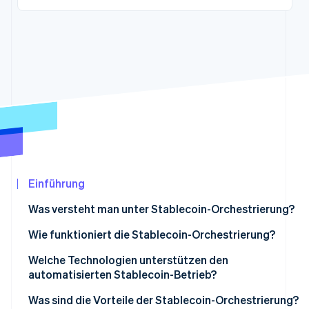
Betrugsprävention
Ecosystem
Atlas
Start-up-Gründung
Partner
Stripe App-Marktplatz
Climate
CO₂-Entnahme
Identity
Online-Identitätsprüfung
Einführung
Stripe-Sessions 2026
Erfahren Sie, wie Stripe Lösungen für die
Was versteht man unter Stablecoin-Orchestrierung?
Jetzt ansehen
Wie funktioniert die Stablecoin-Orchestrierung?
Welche Technologien unterstützen den
automatisierten Stablecoin-Betrieb?
Was sind die Vorteile der Stablecoin-Orchestrierung?