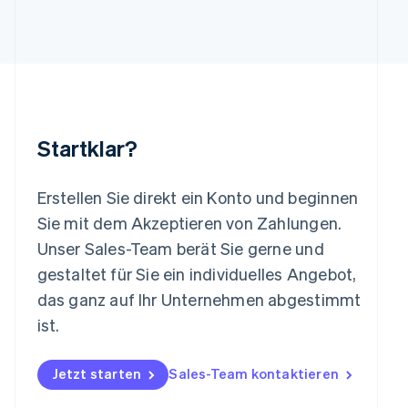
Deutsch
English
Litauen
English
Luxemburg
Français
Deutsch
English
Malaysia
English
简体中文
Malta
Startklar?
English
Mexiko
Español
English
Erstellen Sie direkt ein Konto und beginnen
Neuseeland
Sie mit dem Akzeptieren von Zahlungen.
English
Niederlande
Unser Sales-Team berät Sie gerne und
Nederlands
English
gestaltet für Sie ein individuelles Angebot,
Norwegen
das ganz auf Ihr Unternehmen abgestimmt
English
Österreich
ist.
Deutsch
English
Polen
Jetzt starten
Sales-Team kontaktieren
English
Portugal