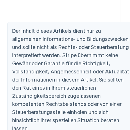
Der Inhalt dieses Artikels dient nur zu
Australien
allgemeinen Informations- und Bildungszwecken
English
Belgien
und sollte nicht als Rechts- oder Steuerberatung
Nederlands
Français
Deutsch
English
interpretiert werden. Stripe übernimmt keine
Brasilien
Português
English
Gewähr oder Garantie für die Richtigkeit,
Bulgarien
Vollständigkeit, Angemessenheit oder Aktualität
English
Dänemark
der Informationen in diesem Artikel. Sie sollten
English
den Rat eines in Ihrem steuerlichen
Deutschland
Zuständigkeitsbereich zugelassenen
Deutsch
English
Estland
kompetenten Rechtsbeistands oder von einer
English
Steuerberatungsstelle einholen und sich
Festlandchina
hinsichtlich Ihrer speziellen Situation beraten
简体中文
English
Finnland
lassen.