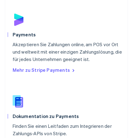
Português
English
Rumänien
English
Schweden
Svenska
English
Schweiz
Payments
Deutsch
Français
Italiano
English
Singapur
Akzeptieren Sie Zahlungen online, am POS vor Ort
English
简体中文
und weltweit mit einer einzigen Zahlungslösung, die
Slowakei
für jedes Unternehmen geeignet ist.
English
Mehr zu Stripe Payments
Slowenien
English
Italiano
Sonderverwaltungsregion Hongkong,
China
English
简体中文
Spanien
Español
English
Thailand
Dokumentation zu Payments
ไทย
English
Finden Sie einen Leitfaden zum Integrieren der
Tschechische Republik
Zahlungs-APIs von Stripe.
English