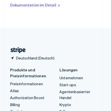
Ungarn
Dokumentation im Detail
English
Vereinigte Arabische Emirate
English
Vereinigte Staaten
English
Español
简体中文
Vereinigtes Königreich
English
Zypern
English
Deutschland (Deutsch)
Produkte und
Lösungen
Preisinformationen
Unternehmen
Preisinformationen
Start-ups
Atlas
Agentenbasierter
Authorization Boost
Handel
Billing
Krypto