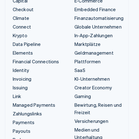
Capital
E-Commerce
Checkout
Embedded Finance
Climate
Finanzautomatisierung
Connect
Globale Unternehmen
Krypto
In-App-Zahlungen
Data Pipeline
Marktplätze
Elements
Geldmanagement
Financial Connections
Plattformen
Identity
SaaS
Invoicing
KI-Unternehmen
Issuing
Creator Economy
Link
Gaming
Managed Payments
Bewirtung, Reisen und
Freizeit
Zahlungslinks
Versicherungen
Payments
Medien und
Payouts
Unterhaltung