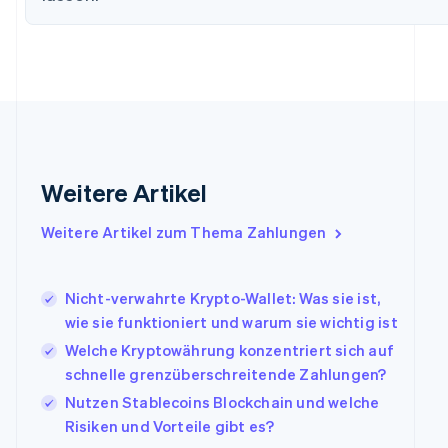
English
Svenska
Frankreich
Français
English
Gibraltar
English
Griechenland
English
Indien
English
Weitere Artikel
Irland
English
Italien
Weitere Artikel zum Thema Zahlungen
Italiano
English
Japan
日本語
English
Nicht-verwahrte Krypto-Wallet: Was sie ist,
Kanada
wie sie funktioniert und warum sie wichtig ist
English
Français
Welche Kryptowährung konzentriert sich auf
Kroatien
English
Italiano
schnelle grenzüberschreitende Zahlungen?
Lettland
Nutzen Stablecoins Blockchain und welche
English
Risiken und Vorteile gibt es?
Liechtenstein