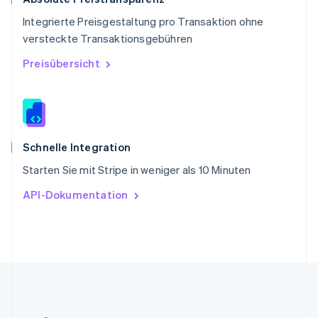
English
Integrierte Preisgestaltung pro Transaktion ohne
Slowenien
versteckte Transaktionsgebühren
English
Italiano
Sonderverwaltungsregion Hongkong,
Preisübersicht
China
English
简体中文
Spanien
Español
English
Thailand
ไทย
English
Schnelle Integration
Tschechische Republik
Starten Sie mit Stripe in weniger als 10 Minuten
English
Ungarn
API-Dokumentation
English
Vereinigte Arabische Emirate
English
Vereinigte Staaten
English
Español
简体中文
Vereinigtes Königreich
English
Zypern
English