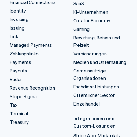
Financial Connections
SaaS
Identity
KI-Unternehmen
Invoicing
Creator Economy
Issuing
Gaming
Link
Bewirtung, Reisen und
Managed Payments
Freizeit
Zahlungslinks
Versicherungen
Payments
Medien und Unterhaltung
Payouts
Gemeinnützige
Organisationen
Radar
Fachdienstleistungen
Revenue Recognition
Öffentlicher Sektor
Stripe Sigma
Einzelhandel
Tax
Terminal
Integrationen und
Treasury
Custom-Lösungen
Stripe App-Marktplatz