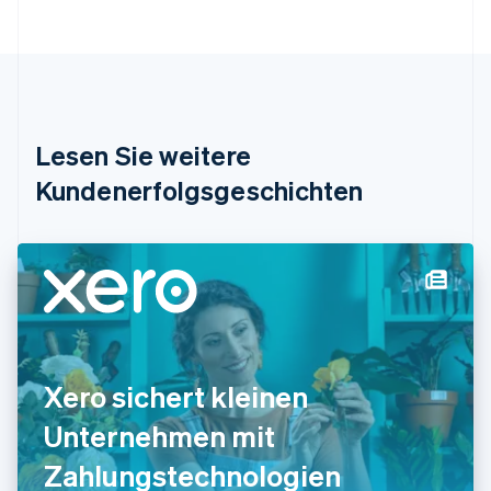
Português
English
Bulgarien
English
Dänemark
English
Deutschland
Lesen Sie weitere
Deutsch
English
Estland
Kundenerfolgsgeschichten
English
Festlandchina
简体中文
English
Finnland
English
Svenska
Frankreich
Français
English
Gibraltar
English
Xero sichert kleinen
Griechenland
English
Unternehmen mit
Indien
Zahlungstechnologien
English
Irland