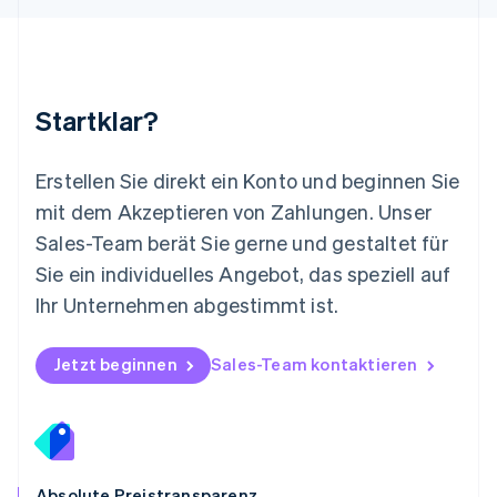
Español
English
Neuseeland
English
Niederlande
Nederlands
English
Startklar?
Norwegen
English
Österreich
Erstellen Sie direkt ein Konto und beginnen Sie
Deutsch
English
mit dem Akzeptieren von Zahlungen. Unser
Polen
Sales-Team berät Sie gerne und gestaltet für
English
Portugal
Sie ein individuelles Angebot, das speziell auf
Português
English
Ihr Unternehmen abgestimmt ist.
Rumänien
English
Schweden
Jetzt beginnen
Sales-Team kontaktieren
Svenska
English
Schweiz
Deutsch
Français
Italiano
English
Singapur
English
简体中文
Slowakei
Absolute Preistransparenz