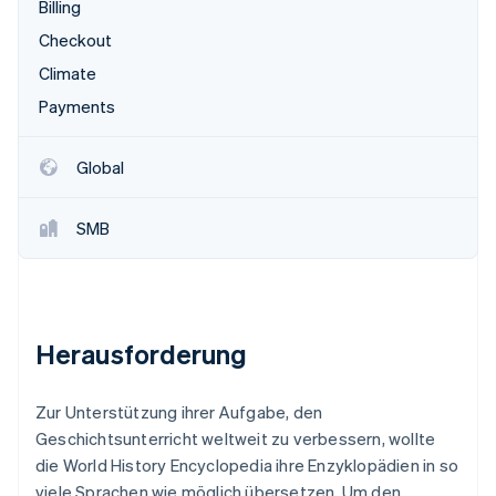
Billing
Betrugsprävention
Ecosystem
Checkout
Atlas
Start-up-Gründung
Partner
Climate
Stripe App-Marktplatz
Climate
Payments
CO₂-Entnahme
Identity
Global
Online-Identitätsprüfung
SMB
Stripe-Sessions 2026
Erfahren Sie, wie Stripe Lösungen für die Wirts
Jetzt ansehen
Herausforderung
Zur Unterstützung ihrer Aufgabe, den
Geschichtsunterricht weltweit zu verbessern, wollte
die World History Encyclopedia ihre Enzyklopädien in so
viele Sprachen wie möglich übersetzen. Um den