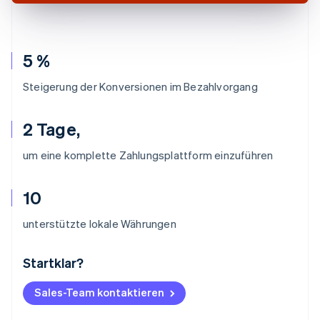
5 %
Steigerung der Konversionen im Bezahlvorgang
2 Tage,
um eine komplette Zahlungsplattform einzuführen
10
unterstützte lokale Währungen
Startklar?
Australien
English
Belgien
Sales-Team kontaktieren
Nederlands
Français
Deutsch
English
Brasilien