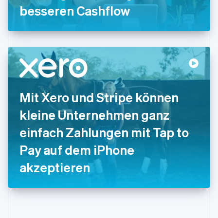
besseren Cashflow
English
Italien
Italiano
English
Japan
日本語
English
Kanada
English
Français
Kroatien
English
Italiano
Mit Xero und Stripe können
Lettland
English
kleine Unternehmen ganz
Liechtenstein
Deutsch
English
einfach Zahlungen mit Tap to
Litauen
Pay auf dem iPhone
English
Luxemburg
akzeptieren
Français
Deutsch
English
Malaysia
English
简体中文
Malta
English
Mexiko