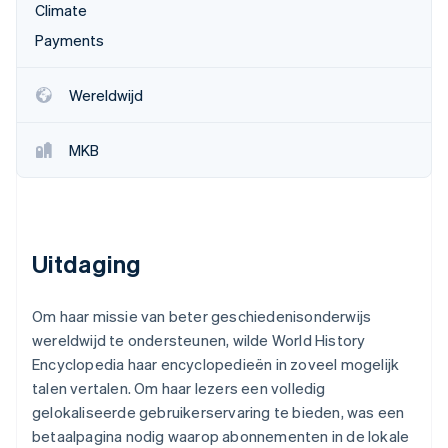
Climate
Oprichting van een start-up
Payments
Climate
Ecosysteem
CO₂-verwijdering
Partners
Wereldwijd
Identity
Stripe App Marketplace
Online identiteitsverificatie
MKB
Stripe Sessions 2026
Ontdek hoe Stripe de economische infrastructuu
Uitdaging
Nu bekijken
Om haar missie van beter geschiedenisonderwijs
wereldwijd te ondersteunen, wilde World History
Encyclopedia haar encyclopedieën in zoveel mogelijk
talen vertalen. Om haar lezers een volledig
gelokaliseerde gebruikerservaring te bieden, was een
betaalpagina nodig waarop abonnementen in de lokale