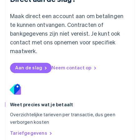
Español
English
Nederland
Maak direct een account aan om betalingen
Nederlands
English
Nieuw-Zeeland
te kunnen ontvangen. Contracten of
English
bankgegevens zijn niet vereist. Je kunt ook
Noorwegen
contact met ons opnemen voor specifiek
English
Oostenrijk
maatwerk.
Deutsch
English
Polen
English
Aan de slag
Neem contact op
Portugal
Português
English
Roemenië
English
Singapore
English
简体中文
Weet precies wat je betaalt
Slovenië
Overzichtelijke tarieven per transactie, dus geen
English
Italiano
verborgen kosten
Slowakije
English
Tariefgegevens
Spanje