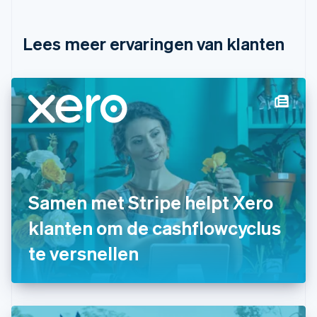
English
Français
Cyprus
English
Lees meer ervaringen van klanten
Denemarken
English
Duitsland
Deutsch
English
Estland
English
Finland
English
Svenska
Frankrijk
Français
English
Gibraltar
Samen met Stripe helpt Xero
English
klanten om de cashflowcyclus
Griekenland
English
te versnellen
Hongarije
English
Hongkong SAR, China
English
简体中文
Ierland