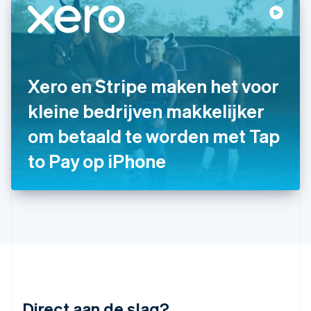
English
India
English
Italië
Italiano
English
Japan
Xero en Stripe maken het voor
日本語
English
Kroatië
kleine bedrijven makkelijker
English
Italiano
om betaald te worden met Tap
Letland
English
to Pay op iPhone
Liechtenstein
Deutsch
English
Litouwen
English
Luxemburg
Français
Deutsch
English
Maleisië
English
简体中文
Malta
English
Direct aan de slag?
Mexico