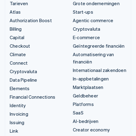
Tarieven
Grote ondernemingen
Atlas
Start-ups
Authorization Boost
Agentic commerce
Billing
Cryptovaluta
Capital
E-commerce
Checkout
Geïntegreerde financiën
Climate
Automatisering van
financiën
Connect
Internationaal zakendoen
Cryptovaluta
In-appbetalingen
Data Pipeline
Marktplaatsen
Elements
Geldbeheer
Financial Connections
Platforms
Identity
SaaS
Invoicing
AI-bedrijven
Issuing
Creator economy
Link