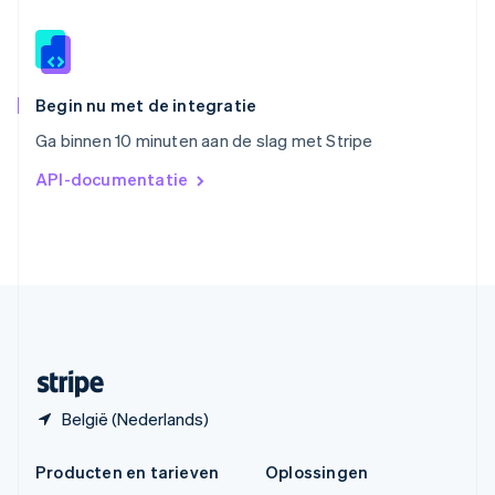
Español
English
Thailand
ไทย
English
Tsjechië
English
Begin nu met de integratie
Vasteland van China
Ga binnen 10 minuten aan de slag met Stripe
简体中文
English
Verenigd Koninkrijk
API-documentatie
English
Verenigde Arabische Emiraten
English
Verenigde Staten
English
Español
简体中文
Zweden
Svenska
English
Zwitserland
Deutsch
Français
Italiano
English
België (Nederlands)
Producten en tarieven
Oplossingen