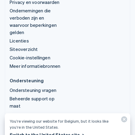
Privacy en voorwaarden
Ondernemingen die
verboden zijn en
waarvoor beperkingen
gelden
Licenties
Siteoverzicht
Cookie-instellingen
Meer informatiebronnen
Ondersteuning
Ondersteuning vragen
Beheerde support op
maat
You’re viewing our website for Belgium, but it looks like
© 2026 Stripe, LLC
you’re in the United States.
Switch to the United States site