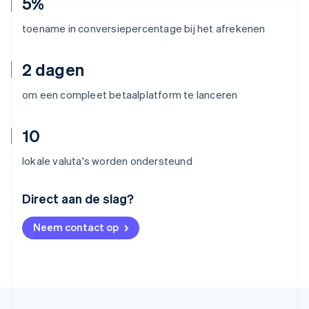
5%
toename in conversiepercentage bij het afrekenen
2 dagen
om een compleet betaalplatform te lanceren
10
lokale valuta's worden ondersteund
Australië
Direct aan de slag?
English
België
Neem contact op
Nederlands
Français
Deutsch
English
Brazilië
Português
English
Bulgarije
English
Canada