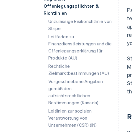
Offenlegungspflichten &
P
Richtlinien
t
Unzulässige Risikorichtlinie von
ap
Stripe
re
Leitfaden zu
yo
Finanzdienstleistungen und die
Offenlegungserklärung für
Produkte (AU)
S
Rechtliche
Me
Zielmarktbestimmungen (AU)
pr
Vorgeschriebene Angaben
St
gemäß den
t
aufsichtsrechtlichen
Bestimmungen (Kanada)
Leitlinien zur sozialen
R
Verantwortung von
Unternehmen (CSR) (IN)