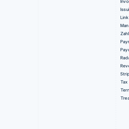
Invo
Issu
Link
Man
Zahl
Pay
Pay
Rad
Rev
Stri
Tax
Term
Tre