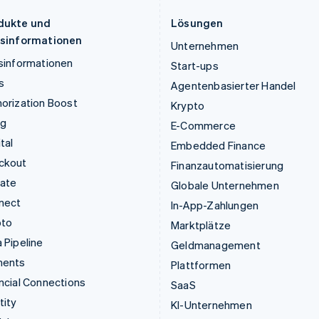
English
English
dukte und
Lösungen
isinformationen
Unternehmen
sinformationen
Start-ups
s
Agentenbasierter Handel
orization Boost
Krypto
ng
E-Commerce
tal
Embedded Finance
ckout
Finanzautomatisierung
mate
Globale Unternehmen
nect
In-App-Zahlungen
pto
Marktplätze
 Pipeline
Geldmanagement
ments
Plattformen
ncial Connections
SaaS
tity
KI-Unternehmen