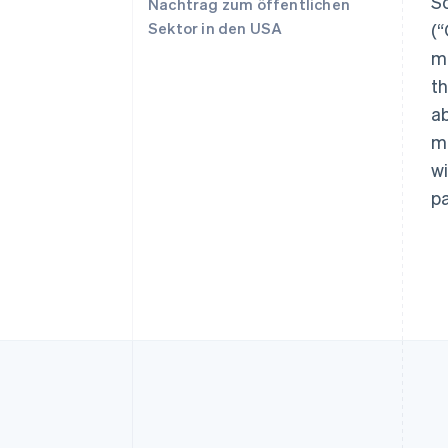
S
Nachtrag zum öffentlichen
Australien
English
Sektor in den USA
(
Belgien
mu
Nederlands
Français
Deutsch
English
Brasilien
th
Português
English
ab
Bulgarien
ma
English
Dänemark
wi
English
p
Deutschland
Deutsch
English
Estland
English
Festlandchina
简体中文
English
Finnland
English
Svenska
Frankreich
Français
English
Gibraltar
English
Griechenland