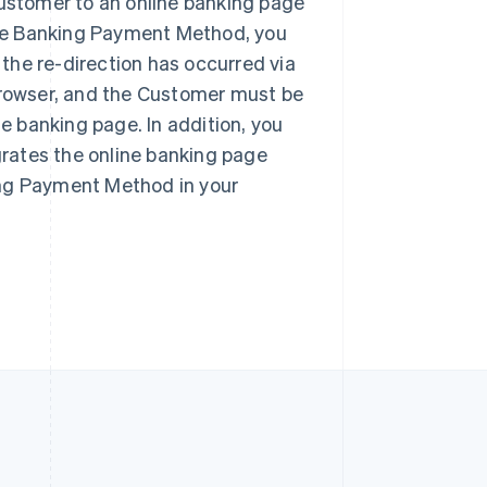
ustomer to an online banking page
Slowenien
English
Italiano
ine Banking Payment Method, you
Sonderverwaltungsregion
the re-direction has occurred via
Hongkong, China
 browser, and the Customer must be
English
简体中文
Spanien
ine banking page. In addition, you
Español
English
grates the online banking page
Thailand
ing Payment Method in your
ไทย
English
Tschechische Republik
English
Ungarn
English
Vereinigte Arabische Emirate
English
Vereinigte Staaten
English
Español
简体中文
Vereinigtes Königreich
English
Zypern
English