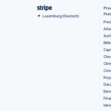
English
Pro
Pre
Luxemburg (Deutsch)
Prei
Atla
Auth
Billi
Capi
Che
Cli
Con
Kry
Data
Ele
Fina
Iden