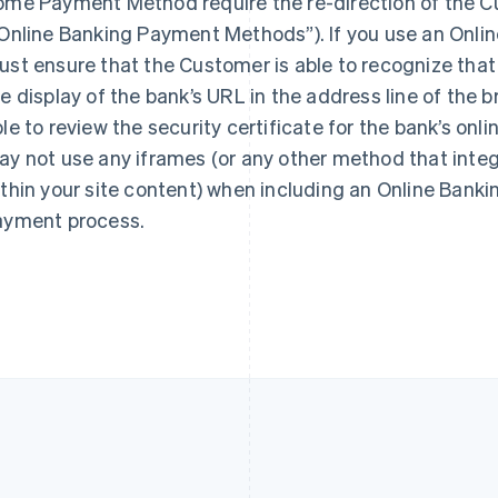
ome Payment Method require the re-direction of the C
Indien
Mexiko
English
Español
English
“Online Banking Payment Methods”). If you use an Onl
Irland
Neuseeland
st ensure that the Customer is able to recognize that 
English
English
e display of the bank’s URL in the address line of the
Italien
Niederlande
Italiano
English
Nederlands
English
le to review the security certificate for the bank’s onl
Japan
Norwegen
y not use any iframes (or any other method that inte
日本語
English
English
Kanada
Österreich
thin your site content) when including an Online Bank
English
Français
Deutsch
English
ayment process.
Kroatien
Polen
English
Italiano
English
Lettland
Portugal
English
Português
English
Liechtenstein
Rumänien
Deutsch
English
English
Litauen
Schweden
English
Svenska
English
Luxemburg
Schweiz
Français
Deutsch
English
Deutsch
Français
Italiano
English
Malaysia
Singapur
English
简体中文
English
简体中文
Malta
Slowakei