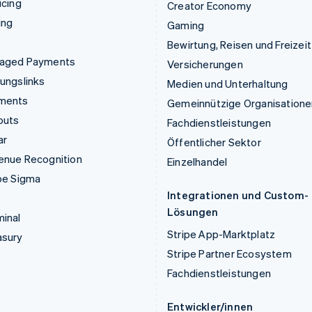
icing
Creator Economy
ing
Gaming
Bewirtung, Reisen und Freizeit
aged Payments
Versicherungen
ungslinks
Medien und Unterhaltung
ments
Gemeinnützige Organisatione
outs
Fachdienstleistungen
ar
Öffentlicher Sektor
enue Recognition
Einzelhandel
pe Sigma
Integrationen und Custom-
Lösungen
inal
Stripe App-Marktplatz
asury
Stripe Partner Ecosystem
Fachdienstleistungen
Entwickler/innen