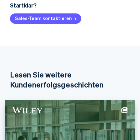
Startklar?
Australien
English
Belgien
Sales-Team kontaktieren
Nederlands
Français
Deutsch
English
Brasilien
Português
English
Bulgarien
English
Dänemark
English
Deutschland
Lesen Sie weitere
Deutsch
English
Estland
Kundenerfolgsgeschichten
English
Festlandchina
简体中文
English
Finnland
English
Svenska
Frankreich
Français
English
Gibraltar
English