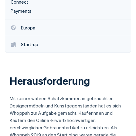
Connect
Betrugsprävention
Ecosystem
Payments
Atlas
Start-up-Gründung
Partner
Stripe App-Marktplatz
Climate
Europa
CO₂-Entnahme
Start-up
Stripe-Sessions 2026
Erfahren Sie, wie Stripe Lösungen für die Wirtschaft
Herausforderung
Jetzt ansehen
Mit seiner wahren Schatzkammer an gebrauchten
Designermöbeln und Kunstgegenständen hat es sich
Whoppah zur Aufgabe gemacht, Käuferinnen und
Käufern den Online-Erwerb hochwertiger,
erschwinglicher Gebrauchtartikel zu erleichtern. Als
Whoppah 2019 an den Start ging, waren gerade die