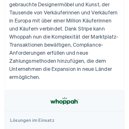
Data Pipeline
gebrauchte Designermöbel und Kunst, der
Geldmanagement
Marktplatz auf
Zugriff auf mehr als
Datensynchronisierung
Produkt-Roadmap
Plattformen
Grundlagen der
Tausende von Verkäuferinnen und Verkäufern
125
Stripe Sessions
SaaS
Abonnementverwaltung
Terminal
Karriere
in Europa mit über einer Million Käuferinnen
Zahlungen vor Ort
Newsroom
So setzen Sie
und Käufern verbindet. Dank Stripe kann
Authorization
Stripe Press
nutzungsbasierte
Boost
Abrechnung um
Whoppah nun die Komplexität der Marktplatz-
Nach Branche
Optimierung der
Stablecoin-gestützte
Transaktionen bewältigen, Compliance-
Autorisierungsraten
Karten ausgeben: So
Link
KI-Unternehmen
Kontakt
geht´s
Anforderungen erfüllen und neue
Beschleunigter
Creator Economy
Bereitstellung und
Zahlungsmethoden hinzufügen, die dem
Bezahlvorgang
Gaming
Verwaltung von
Sales-Team
Financial
Bewirtung, Reisen und
Diensten mit Agenten
kontaktieren
Unternehmen die Expansion in neue Länder
Connections
Freizeit
Partner werden
Verbundene
Versicherungen
ermöglichen.
Medien und
Finanzdaten
Unterhaltung
Ressourcen
Gemeinnützige
Organisationen
Fachdienstleistungen
App-Integrationen
Mehr
Öffentlicher Sektor
Code-Beispiele
Product roadmap
Einzelhandel
Entwickler-Blog
Ausblick
API-Status
Lösungen im Einsatz
Radar