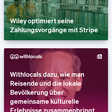
Griechenland
English
Indien
Wiley optimiert seine
English
Irland
Zahlungsvorgänge mit Stripe
English
Italien
Italiano
English
Japan
日本語
English
Kanada
English
Français
Kroatien
English
Italiano
Withlocals dazu, wie man
Lettland
English
Reisende und die lokale
Liechtenstein
Deutsch
English
Bevölkerung über
Litauen
gemeinsame kulturelle
English
Luxemburg
Erlebnisse zusammenbringt
Français
Deutsch
English