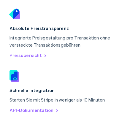
Schweiz
Deutsch
Français
Italiano
English
Singapur
English
简体中文
Slowakei
Absolute Preistransparenz
English
Integrierte Preisgestaltung pro Transaktion ohne
Slowenien
versteckte Transaktionsgebühren
English
Italiano
Sonderverwaltungsregion Hongkong,
Preisübersicht
China
English
简体中文
Spanien
Español
English
Thailand
ไทย
English
Schnelle Integration
Tschechische Republik
Starten Sie mit Stripe in weniger als 10 Minuten
English
Ungarn
API-Dokumentation
English
Vereinigte Arabische Emirate
English
Vereinigte Staaten