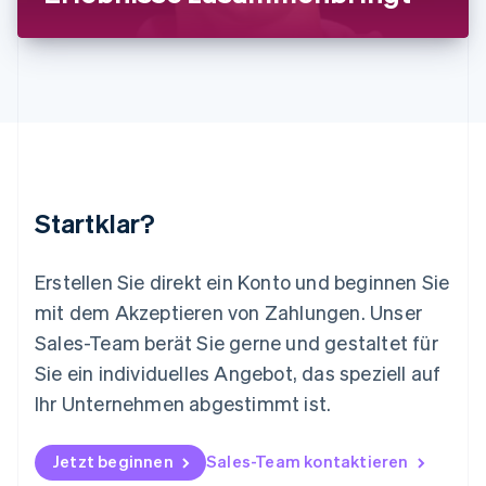
Malaysia
English
简体中文
Malta
English
Mexiko
Español
English
Neuseeland
English
Niederlande
Nederlands
English
Startklar?
Norwegen
English
Österreich
Erstellen Sie direkt ein Konto und beginnen Sie
Deutsch
English
mit dem Akzeptieren von Zahlungen. Unser
Polen
Sales-Team berät Sie gerne und gestaltet für
English
Portugal
Sie ein individuelles Angebot, das speziell auf
Português
English
Ihr Unternehmen abgestimmt ist.
Rumänien
English
Schweden
Jetzt beginnen
Sales-Team kontaktieren
Svenska
English