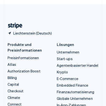
English
Español
简体中文
Vereinigtes Königreich
English
Zypern
English
Liechtenstein (Deutsch)
Produkte und
Lösungen
Preisinformationen
Unternehmen
Preisinformationen
Start-ups
Atlas
Agentenbasierter Handel
Authorization Boost
Krypto
Billing
E-Commerce
Capital
Embedded Finance
Checkout
Finanzautomatisierung
Climate
Globale Unternehmen
Connect
In-App-Zahlungen