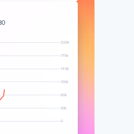
97
200k
170k
140k
 Anstieg des Umsatzvolumens
100k
60k
30k
0