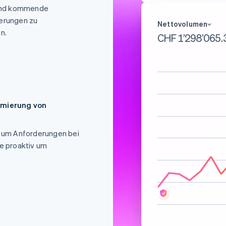
 und kommende
derungen zu
Nettovolumen
n.
CHF 1’466’364.
imierung von
Ungewöhnlicher
, um Anforderungen bei
ie proaktiv um