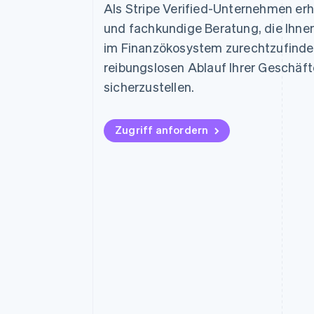
Optimierung der
Datensynchronisier
Als Stripe Verified-Unternehmen erhal
Autorisierungsraten
und fachkundige Beratung, die Ihnen
Link
Beschleunigter Bezahlvorgang
im Finanzökosystem zurechtzufinde
Financial Connections
reibungslosen Ablauf Ihrer Geschä
Verbundene Finanzdaten
sicherzustellen.
Zugriff anfordern