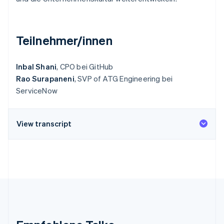
Betrugsprävention
Ecosystem
Atlas
Start-up-Gründung
Partner
Stripe App-Marktplatz
Teilnehmer/innen
Climate
CO₂-Entnahme
Inbal Shani
, CPO bei GitHub
Identity
Online-Identitätsprüfung
Rao Surapaneni
, SVP of ATG Engineering bei
ServiceNow
View transcript
Stripe-Sessions 2026
Erfahren Sie, wie Stripe Lösungen für die Wirtschaft
Jetzt ansehen