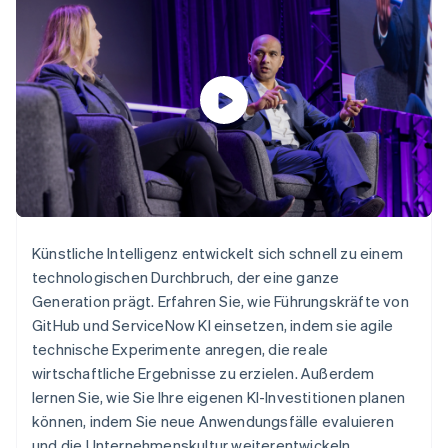
Data Pipeline
Geldmanagement
Marktplatz auf
Zugriff auf mehr als
Datensynchronisierung
Produkt-Roadmap
Plattformen
Grundlagen der
125
Stripe Sessions
SaaS
Abonnementverwaltung
Terminal
Karriere
Zahlungen vor Ort
Newsroom
So setzen Sie
Authorization
Stripe Press
nutzungsbasierte
Boost
Abrechnung um
Nach Branche
Optimierung der
Stablecoin-gestützte
Autorisierungsraten
Karten ausgeben: So
Link
KI-Unternehmen
Kontakt
geht´s
Beschleunigter
Creator Economy
Bereitstellung und
Bezahlvorgang
Gaming
Verwaltung von
Sales-Team
Financial
Bewirtung, Reisen und
Diensten mit Agenten
kontaktieren
Connections
Freizeit
Partner werden
Künstliche Intelligenz entwickelt sich schnell zu einem
Verbundene
Versicherungen
technologischen Durchbruch, der eine ganze
Medien und
Finanzdaten
Unterhaltung
Generation prägt. Erfahren Sie, wie Führungskräfte von
Ressourcen
Gemeinnützige
GitHub und ServiceNow KI einsetzen, indem sie agile
Organisationen
technische Experimente anregen, die reale
Fachdienstleistungen
App-Integrationen
Mehr
Öffentlicher Sektor
Code-Beispiele
wirtschaftliche Ergebnisse zu erzielen. Außerdem
Product roadmap
Einzelhandel
Entwickler-Blog
lernen Sie, wie Sie Ihre eigenen KI-Investitionen planen
Ausblick
API-Status
können, indem Sie neue Anwendungsfälle evaluieren
Radar
und die Unternehmenskultur weiterentwickeln.