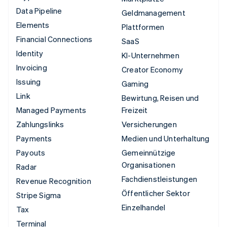
Data Pipeline
Geldmanagement
Elements
Plattformen
Financial Connections
SaaS
Identity
KI-Unternehmen
Invoicing
Creator Economy
Issuing
Gaming
Link
Bewirtung, Reisen und
Managed Payments
Freizeit
Zahlungslinks
Versicherungen
Payments
Medien und Unterhaltung
Payouts
Gemeinnützige
Organisationen
Radar
Fachdienstleistungen
Revenue Recognition
Öffentlicher Sektor
Stripe Sigma
Einzelhandel
Tax
Terminal