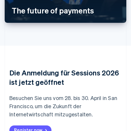
English
Belgien
The future of payments
Nederlands
Français
Deutsch
English
Brasilien
Português
English
Bulgarien
English
Dänemark
English
Deutschland
Deutsch
English
Estland
Die Anmeldung für Sessions 2026
English
Festlandchina
ist jetzt geöffnet
简体中文
English
Finnland
English
Svenska
Besuchen Sie uns vom 28. bis 30. April in San
Frankreich
Francisco, um die Zukunft der
Français
English
Gibraltar
Internetwirtschaft mitzugestalten.
English
Griechenland
Register now