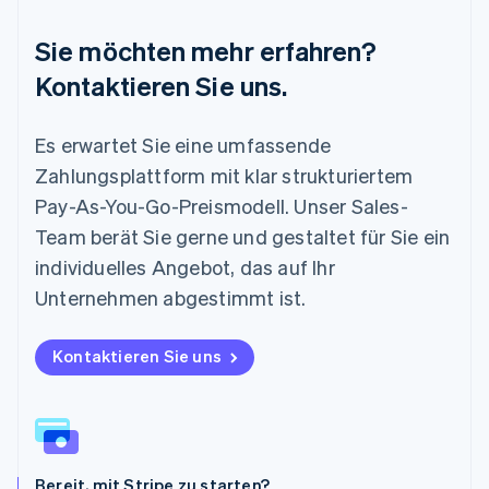
English
简体中文
Malta
Sie möchten mehr erfahren?
English
Mexiko
Kontaktieren Sie uns.
Español
English
Neuseeland
Es erwartet Sie eine umfassende
English
Niederlande
Zahlungsplattform mit klar strukturiertem
Nederlands
English
Pay-As-You-Go-Preismodell. Unser Sales-
Norwegen
English
Team berät Sie gerne und gestaltet für Sie ein
Österreich
individuelles Angebot, das auf Ihr
Deutsch
English
Polen
Unternehmen abgestimmt ist.
English
Portugal
Kontaktieren Sie uns
Português
English
Rumänien
English
Schweden
Svenska
English
Schweiz
Bereit, mit Stripe zu starten?