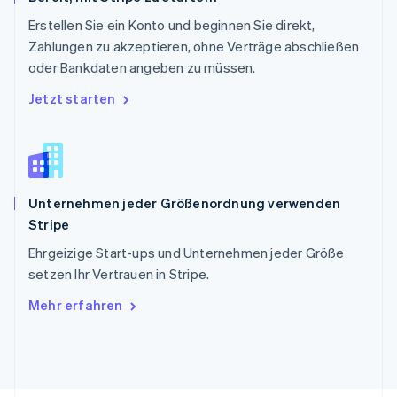
Deutsch
Français
Italiano
English
Singapur
Erstellen Sie ein Konto und beginnen Sie direkt,
English
简体中文
Zahlungen zu akzeptieren, ohne Verträge abschließen
Slowakei
oder Bankdaten angeben zu müssen.
English
Slowenien
Jetzt starten
English
Italiano
Sonderverwaltungsregion Hongkong,
China
English
简体中文
Spanien
Unternehmen jeder Größenordnung verwenden
Español
English
Stripe
Thailand
ไทย
English
Ehrgeizige Start-ups und Unternehmen jeder Größe
Tschechische Republik
setzen Ihr Vertrauen in Stripe.
English
Ungarn
Mehr erfahren
English
Vereinigte Arabische Emirate
English
Vereinigte Staaten
English
Español
简体中文