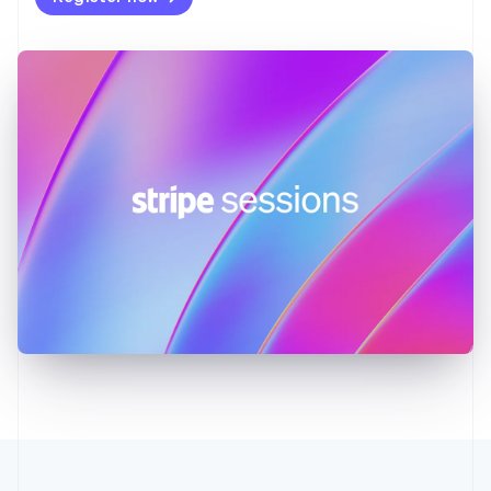
English
Indien
English
Irland
English
Italien
Italiano
English
Japan
日本語
English
Kanada
English
Français
Kroatien
English
Italiano
Lettland
English
Liechtenstein
Deutsch
English
Litauen
English
Luxemburg
Français
Deutsch
English
Malaysia