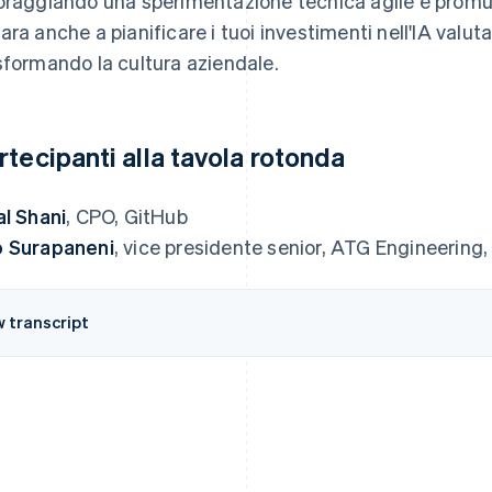
oraggiando una sperimentazione tecnica agile e promuov
ara anche a pianificare i tuoi investimenti nell'IA valut
sformando la cultura aziendale.
rtecipanti alla tavola rotonda
al Shani
, CPO, GitHub
 Surapaneni
, vice presidente senior, ATG Engineering
w transcript