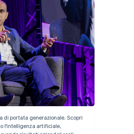
Stripe Sessions 2026
Scopri come Stripe sta
costruendo
l'infrastruttura
economica per l'IA.
Guarda ora
ca di portata generazionale. Scopri
l'intelligenza artificiale,