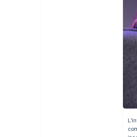
Link
Pagamento accelerato
Financial Connections
Conti finanziari collegati
L'i
com