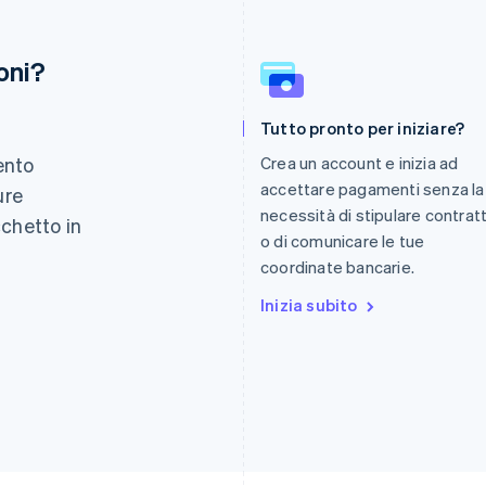
oni?
Finlandia
Lussemburgo
Tutto pronto per iniziare?
English
Svenska
Français
Deutsch
English
Francia
Malaysia
ento
Crea un account e inizia ad
Français
English
English
简体中文
accettare pagamenti senza la
ure
Germania
Malta
necessità di stipulare contratt
Deutsch
English
English
cchetto in
Giappone
Messico
o di comunicare le tue
.
日本語
English
Español
English
coordinate bancarie.
Gibilterra
Norvegia
English
Inizia subito
English
Grecia
Nuova Zelanda
English
English
India
Paesi Bassi
English
Nederlands
English
Irlanda
Polonia
English
English
Italia
Portogallo
Italiano
English
Português
English