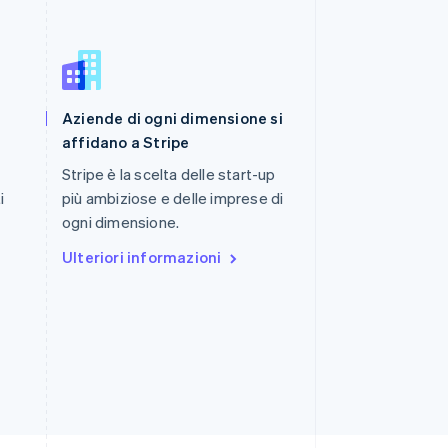
Romania
Aziende di ogni dimensione si
English
Singapore
affidano a Stripe
English
简体中文
Stripe è la scelta delle start-up
Slovacchia
i
più ambiziose e delle imprese di
English
Slovenia
ogni dimensione.
English
Italiano
Ulteriori informazioni
Spagna
Español
English
Stati Uniti
English
Español
简体中文
Svezia
Svenska
English
Svizzera
Deutsch
Français
Italiano
English
Thailandia
ไทย
English