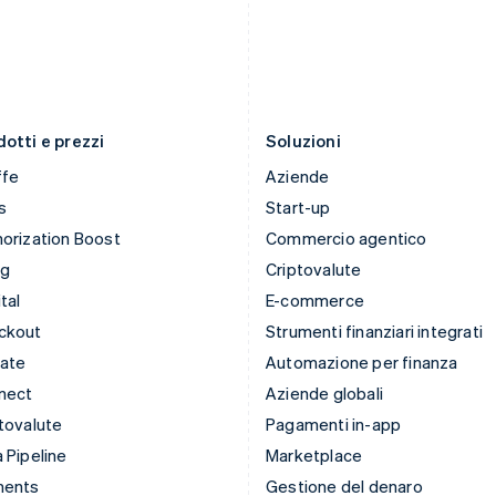
Lettonia
RAS di Hong Kong, Cina
English
English
简体中文
Liechtenstein
Regno Unito
Deutsch
English
English
Lituania
Repubblica Ceca
English
English
otti e prezzi
Soluzioni
ffe
Aziende
s
Start-up
orization Boost
Commercio agentico
ng
Criptovalute
tal
E-commerce
ckout
Strumenti finanziari integrati
mate
Automazione per finanza
nect
Aziende globali
tovalute
Pagamenti in-app
 Pipeline
Marketplace
ments
Gestione del denaro