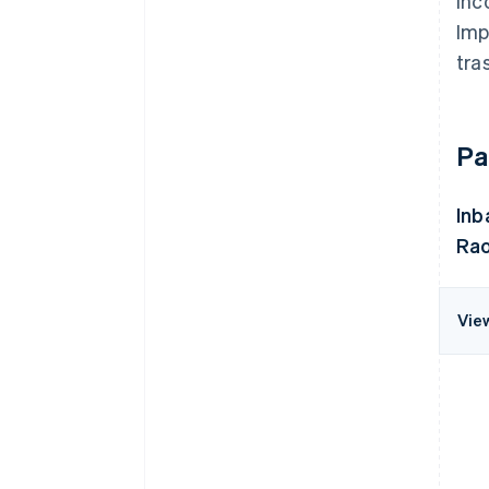
inc
Imp
tra
Pa
Inb
Rao
Vie