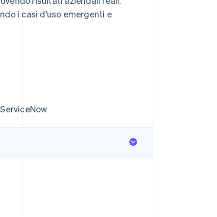
endo risultati aziendali reali.
ando i casi d'uso emergenti e
, ServiceNow