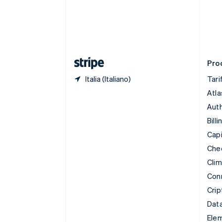
Danimarca
English
Emirati Arabi Uniti
English
Estonia
English
Prod
Italia (Italiano)
Tari
Atla
Auth
Billi
Capi
Che
Cli
Con
Crip
Data
Ele