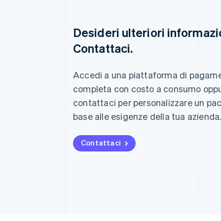
Desideri ulteriori informazi
Contattaci.
Australia
English
Austria
Accedi a una piattaforma di pagam
Deutsch
English
completa con costo a consumo opp
Belgio
Nederlands
Français
Deutsch
English
contattaci per personalizzare un pa
Brasile
base alle esigenze della tua azienda
Português
English
Bulgaria
English
Contattaci
Canada
English
Français
Cina continentale
简体中文
English
Cipro
English
Croazia
English
Italiano