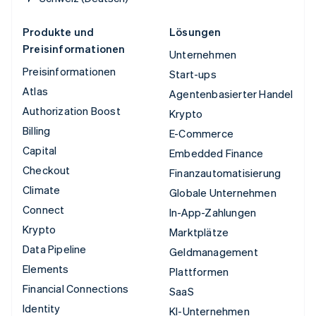
Produkte und
Lösungen
Preisinformationen
Unternehmen
Preisinformationen
Start-ups
Atlas
Agentenbasierter Handel
Authorization Boost
Krypto
Billing
E-Commerce
Capital
Embedded Finance
Checkout
Finanzautomatisierung
Climate
Globale Unternehmen
Connect
In-App-Zahlungen
Krypto
Marktplätze
Data Pipeline
Geldmanagement
Elements
Plattformen
Financial Connections
SaaS
Identity
KI-Unternehmen