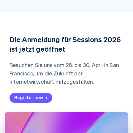
English
Dänemark
English
Deutschland
Deutsch
English
Estland
Die Anmeldung für Sessions 2026
English
Festlandchina
ist jetzt geöffnet
简体中文
English
Finnland
English
Svenska
Besuchen Sie uns vom 28. bis 30. April in San
Frankreich
Francisco, um die Zukunft der
Français
English
Gibraltar
Internetwirtschaft mitzugestalten.
English
Griechenland
Register now
English
Indien
English
Irland
English
Italien