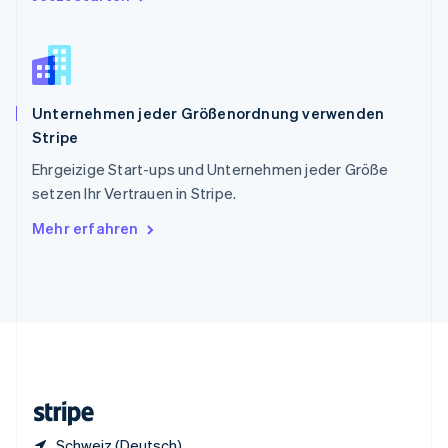
English
Italiano
Sonderverwaltungsregion Hongkong,
China
English
简体中文
Spanien
Unternehmen jeder Größenordnung verwenden
Español
English
Stripe
Thailand
ไทย
English
Ehrgeizige Start-ups und Unternehmen jeder Größe
Tschechische Republik
setzen Ihr Vertrauen in Stripe.
English
Ungarn
Mehr erfahren
English
Vereinigte Arabische Emirate
English
Vereinigte Staaten
English
Español
简体中文
Vereinigtes Königreich
English
Zypern
English
Schweiz (Deutsch)