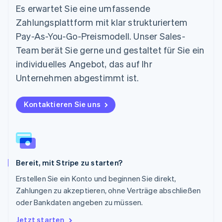
Es erwartet Sie eine umfassende
English
Niederlande
Zahlungsplattform mit klar strukturiertem
Nederlands
English
Pay-As-You-Go-Preismodell. Unser Sales-
Norwegen
English
Team berät Sie gerne und gestaltet für Sie ein
Österreich
individuelles Angebot, das auf Ihr
Deutsch
English
Polen
Unternehmen abgestimmt ist.
English
Portugal
Kontaktieren Sie uns
Português
English
Rumänien
English
Schweden
Svenska
English
Schweiz
Bereit, mit Stripe zu starten?
Deutsch
Français
Italiano
English
Singapur
Erstellen Sie ein Konto und beginnen Sie direkt,
English
简体中文
Zahlungen zu akzeptieren, ohne Verträge abschließen
Slowakei
oder Bankdaten angeben zu müssen.
English
Slowenien
Jetzt starten