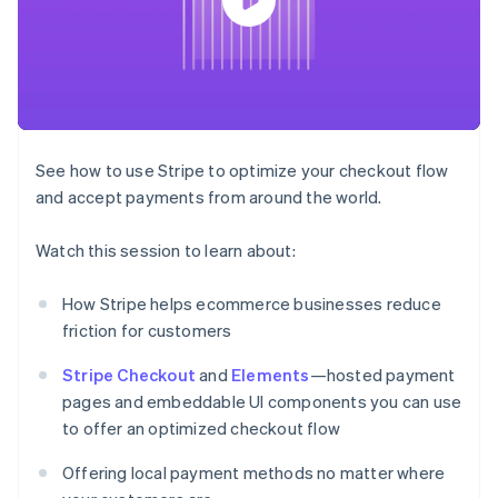
Data Pipeline
Geldmanagement
Marktplatz auf
Zugriff auf mehr als
Datensynchronisierung
Produkt-Roadmap
Plattformen
Grundlagen der
125
Stripe Sessions
SaaS
Abonnementverwaltung
Terminal
Karriere
Zahlungen vor Ort
Newsroom
So setzen Sie
Authorization
Stripe Press
nutzungsbasierte
Boost
Abrechnung um
Nach Branche
Optimierung der
Stablecoin-gestützte
See how to use Stripe to optimize your checkout flow
Autorisierungsraten
Karten ausgeben: So
Link
KI-Unternehmen
Kontakt
and accept payments from around the world.
geht´s
Beschleunigter
Creator Economy
Bereitstellung und
Bezahlvorgang
Gaming
Verwaltung von
Sales-Team
Watch this session to learn about:
Financial
Bewirtung, Reisen und
Diensten mit Agenten
kontaktieren
Connections
Freizeit
Partner werden
Verbundene
Versicherungen
How Stripe helps ecommerce businesses reduce
Medien und
Finanzdaten
friction for customers
Unterhaltung
Ressourcen
Gemeinnützige
Organisationen
Stripe Checkout
and
Elements
—hosted payment
Fachdienstleistungen
App-Integrationen
pages and embeddable UI components you can use
Mehr
Öffentlicher Sektor
Code-Beispiele
to offer an optimized checkout flow
Product roadmap
Einzelhandel
Entwickler-Blog
Ausblick
API-Status
Offering local payment methods no matter where
Radar