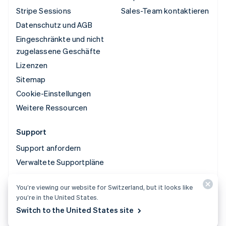
Stripe Sessions
Sales-Team kontaktieren
Datenschutz und AGB
Eingeschränkte und nicht
zugelassene Geschäfte
Lizenzen
Sitemap
Cookie-Einstellungen
Weitere Ressourcen
Support
Support anfordern
Verwaltete Supportpläne
You’re viewing our website for Switzerland, but it looks like
© 2026 Stripe, LLC
you’re in the United States.
Switch to the United States site