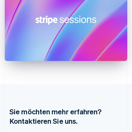
Italiano
English
Japan
日本語
English
Kanada
English
Français
Kroatien
English
Italiano
Lettland
English
Liechtenstein
Deutsch
English
Litauen
English
Luxemburg
Français
Deutsch
English
Malaysia
English
简体中文
Malta
Sie möchten mehr erfahren?
English
Mexiko
Kontaktieren Sie uns.
Español
English
Neuseeland