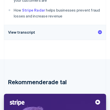
your customers are
Identitetsverifiering online
Partner
Stripe App Marketplace
How
Stripe Radar
helps businesses prevent fraud
losses and increase revenue
Stripe Sessions 2026
View transcript
Se hur Stripe bygger den ekonomiska inf
Titta nu
Rekommenderade tal