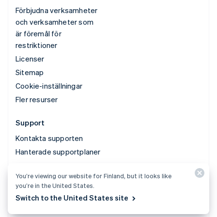
Förbjudna verksamheter
och verksamheter som
är föremål för
restriktioner
Licenser
Sitemap
Cookie-inställningar
Fler resurser
Support
Kontakta supporten
Hanterade supportplaner
You’re viewing our website for Finland, but it looks like
© 2026 Stripe, LLC
you’re in the United States.
Switch to the United States site