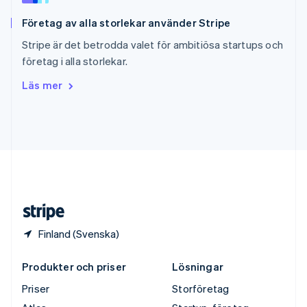
English
Företag av alla storlekar använder Stripe
Sverige
Svenska
English
Stripe är det betrodda valet för ambitiösa startups och
Thailand
företag i alla storlekar.
ไทย
English
Tjeckien
Läs mer
English
Tyskland
Deutsch
English
Ungern
English
USA
English
Español
简体中文
Österrike
Deutsch
English
Finland (Svenska)
Produkter och priser
Lösningar
Priser
Storföretag