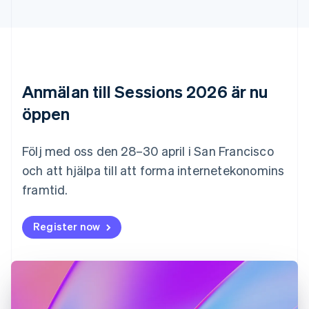
English
Estland
English
Fastlandskina
简体中文
English
Finland
Anmälan till Sessions 2026 är nu
English
Svenska
Frankrike
öppen
Français
English
Förenade Arabemiraten
English
Följ med oss den 28–30 april i San Francisco
Gibraltar
och att hjälpa till att forma internetekonomins
English
framtid.
Grekland
English
Hongkong SAR, Kina
Register now
English
简体中文
Indien
English
Irland
English
Italien