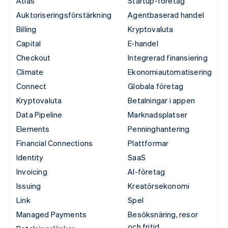
Atlas
Startup-företag
Auktoriseringsförstärkning
Agentbaserad handel
Billing
Kryptovaluta
Capital
E-handel
Checkout
Integrerad finansiering
Climate
Ekonomiautomatisering
Connect
Globala företag
Kryptovaluta
Betalningar i appen
Data Pipeline
Marknadsplatser
Elements
Penninghantering
Financial Connections
Plattformar
Identity
SaaS
Invoicing
AI-företag
Issuing
Kreatörsekonomi
Link
Spel
Managed Payments
Besöksnäring, resor
och fritid