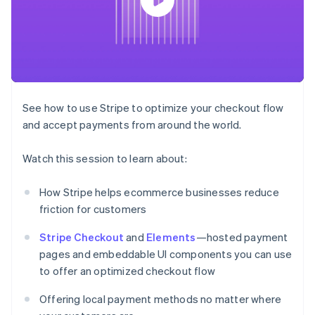
Godkännandeoptimeringar
Recognition
Företag
Plattformar
Erbjud
Link
Automatiserad
SaaS
användningsbaserad
Accelererad kassaprocess
redovisning
Produktplan
fakturering
Financial Connections
Stripe Sigma
Sessions årliga
Utfärda stablecoin-
Länkade finanskontodata
Anpassade
konferens
stödda kort
rapporter
Karriärer
Tillhandahåll och
Efter bransch
Data Pipeline
Nyhetsrum
hantera tjänster med
Datasynkronisering
Stripe Press
agenter
See how to use Stripe to optimize your checkout flow
AI-företag
Kreatörsekonomi
and accept payments from around the world.
Spel
Besöksnäring, resor
Kontakt
Mer
Resurser
Watch this session to learn about:
och fritid
Product roadmap
Försäkringsbolag
Kontakta säljteamet
Se vad som kommer härnäst
Media och
Appintegrationer
Bli partner
How Stripe helps ecommerce businesses reduce
underhållning
Kodexempel
Radar
friction for customers
Ideella organisationer
Utvecklarblogg
Bedrägeribekämpning
Professionella tjänster
API-status
Offentlig sektor
Stripe Checkout
and
Elements
—hosted payment
Atlas
Detaljhandel
Bolagsbildning för startups
pages and embeddable UI components you can use
to offer an optimized checkout flow
Climate
Koldioxidinfångning
Offering local payment methods no matter where
Ecosystem
Identity