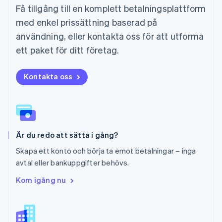
Få tillgång till en komplett betalningsplattform
Nederlands
English
Norge
med enkel prissättning baserad på
English
användning, eller kontakta oss för att utforma
Nya Zeeland
English
ett paket för ditt företag.
Polen
English
Portugal
Kontakta oss
Português
English
Rumänien
English
Schweiz
Deutsch
Français
Italiano
English
Är du redo att sätta i gång?
Singapore
English
简体中文
Skapa ett konto och börja ta emot betalningar – inga
Slovakien
avtal eller bankuppgifter behövs.
English
Slovenien
Kom igång nu
English
Italiano
Spanien
Español
English
Storbritannien