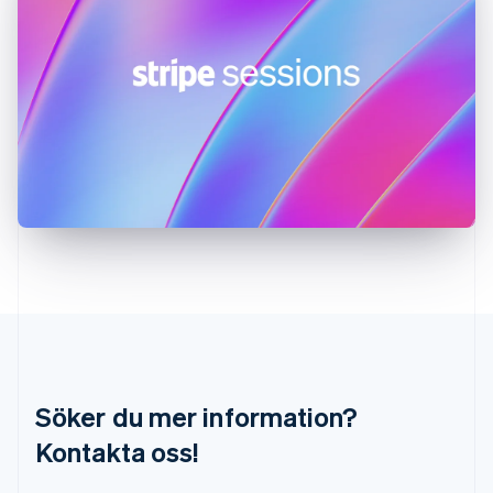
Italiano
English
Japan
日本語
English
Kanada
English
Français
Kroatien
English
Italiano
Lettland
English
Liechtenstein
Deutsch
English
Litauen
English
Luxemburg
Français
Deutsch
English
Malaysia
English
简体中文
Malta
Söker du mer information?
English
Mexiko
Kontakta oss!
Español
English
Nederländerna