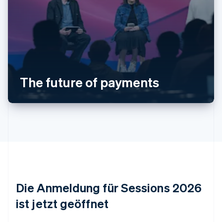
Australien
English
Belgien
The future of payments
Nederlands
Français
Deutsch
English
Brasilien
Português
English
Bulgarien
English
Dänemark
English
Deutschland
Deutsch
English
Estland
Die Anmeldung für Sessions 2026
English
Festlandchina
ist jetzt geöffnet
简体中文
English
Finnland