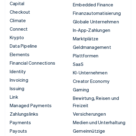
Capital
Embedded Finance
Checkout
Finanzautomatisierung
Climate
Globale Unternehmen
Connect
In-App-Zahlungen
Krypto
Marktplätze
Data Pipeline
Geldmanagement
Elements
Plattformen
Financial Connections
SaaS
Identity
KI-Unternehmen
Invoicing
Creator Economy
Issuing
Gaming
Link
Bewirtung, Reisen und
Managed Payments
Freizeit
Zahlungslinks
Versicherungen
Payments
Medien und Unterhaltung
Payouts
Gemeinnützige