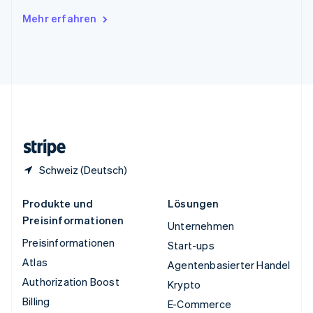
Ungarn
Mehr erfahren
English
Vereinigte Arabische Emirate
English
Vereinigte Staaten
English
Español
简体中文
Vereinigtes Königreich
English
Zypern
English
Schweiz (Deutsch)
Produkte und
Lösungen
Preisinformationen
Unternehmen
Preisinformationen
Start-ups
Atlas
Agentenbasierter Handel
Authorization Boost
Krypto
Billing
E-Commerce