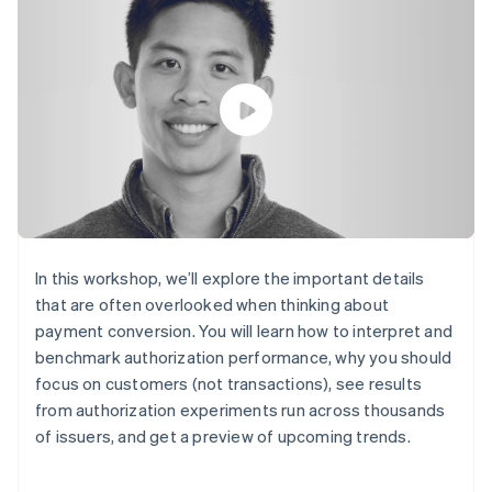
Data Pipeline
Geldmanagement
Marktplatz auf
Zugriff auf mehr als
Datensynchronisierung
Produkt-Roadmap
Plattformen
Grundlagen der
125
Stripe Sessions
SaaS
Abonnementverwaltung
Terminal
Karriere
Zahlungen vor Ort
Newsroom
So setzen Sie
Authorization
Stripe Press
nutzungsbasierte
Boost
Abrechnung um
Nach Branche
Optimierung der
Stablecoin-gestützte
Autorisierungsraten
Karten ausgeben: So
Link
KI-Unternehmen
Kontakt
geht´s
Beschleunigter
Creator Economy
Bereitstellung und
Bezahlvorgang
Gaming
Verwaltung von
Sales-Team
Financial
Bewirtung, Reisen und
Diensten mit Agenten
kontaktieren
Connections
Freizeit
Partner werden
In this workshop, we’ll explore the important details
Verbundene
Versicherungen
that are often overlooked when thinking about
Medien und
Finanzdaten
Unterhaltung
payment conversion. You will learn how to interpret and
Ressourcen
Gemeinnützige
benchmark authorization performance, why you should
Organisationen
focus on customers (not transactions), see results
Fachdienstleistungen
App-Integrationen
Mehr
Öffentlicher Sektor
Code-Beispiele
from authorization experiments run across thousands
Product roadmap
Einzelhandel
Entwickler-Blog
of issuers, and get a preview of upcoming trends.
Ausblick
API-Status
Radar