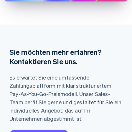
Deutsch
English
Litauen
English
Luxemburg
Français
Deutsch
English
Malaysia
English
简体中文
Malta
Sie möchten mehr erfahren?
English
Mexiko
Kontaktieren Sie uns.
Español
English
Neuseeland
Es erwartet Sie eine umfassende
English
Niederlande
Zahlungsplattform mit klar strukturiertem
Nederlands
English
Pay-As-You-Go-Preismodell. Unser Sales-
Norwegen
English
Team berät Sie gerne und gestaltet für Sie ein
Österreich
individuelles Angebot, das auf Ihr
Deutsch
English
Polen
Unternehmen abgestimmt ist.
English
Portugal