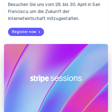
English
Svenska
Besuchen Sie uns vom 28. bis 30. April in San
Frankreich
Francisco, um die Zukunft der
Français
English
Gibraltar
Internetwirtschaft mitzugestalten.
English
Griechenland
Register now
English
Indien
English
Irland
English
Italien
Italiano
English
Japan
日本語
English
Kanada
English
Français
Kroatien
English
Italiano
Lettland
English
Liechtenstein