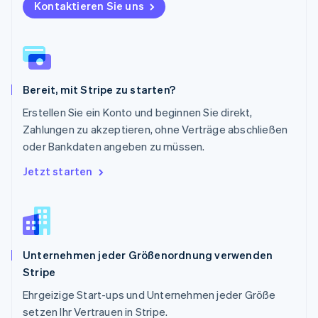
Kontaktieren Sie uns
Português
English
Rumänien
English
Schweden
Svenska
English
Schweiz
Bereit, mit Stripe zu starten?
Deutsch
Français
Italiano
English
Singapur
Erstellen Sie ein Konto und beginnen Sie direkt,
English
简体中文
Zahlungen zu akzeptieren, ohne Verträge abschließen
Slowakei
oder Bankdaten angeben zu müssen.
English
Slowenien
Jetzt starten
English
Italiano
Sonderverwaltungsregion Hongkong,
China
English
简体中文
Spanien
Unternehmen jeder Größenordnung verwenden
Español
English
Stripe
Thailand
ไทย
English
Ehrgeizige Start-ups und Unternehmen jeder Größe
Tschechische Republik
setzen Ihr Vertrauen in Stripe.
English