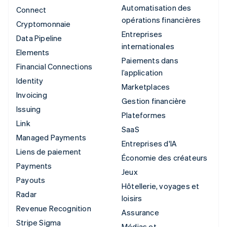
Automatisation des
Connect
opérations financières
Cryptomonnaie
Entreprises
Data Pipeline
internationales
Elements
Paiements dans
Financial Connections
l’application
Identity
Marketplaces
Invoicing
Gestion financière
Issuing
Plateformes
Link
SaaS
Managed Payments
Entreprises d'IA
Liens de paiement
Économie des créateurs
Payments
Jeux
Payouts
Hôtellerie, voyages et
Radar
loisirs
Revenue Recognition
Assurance
Stripe Sigma
Médias et