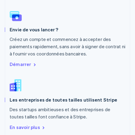
Norvège
English
Nouvelle-Zélande
English
Pays-Bas
Envie de vous lancer ?
Nederlands
English
Pologne
Créez un compte et commencez à accepter des
English
paiements rapidement, sans avoir à signer de contrat ni
Portugal
à fournir vos coordonnées bancaires.
Português
English
R.A.S. de Hong Kong, Chine
Démarrer
English
简体中文
République tchèque
English
Roumanie
English
Les entreprises de toutes tailles utilisent Stripe
Royaume-Uni
English
Des startups ambitieuses et des entreprises de
Singapour
toutes tailles font confiance à Stripe.
English
简体中文
Slovaquie
En savoir plus
English