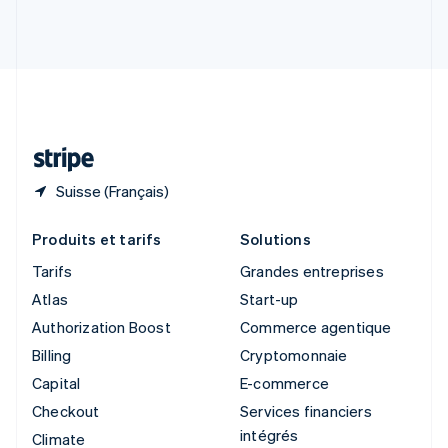
Slovénie
English
Italiano
Suède
Svenska
English
Suisse
Deutsch
Français
Italiano
English
Thaïlande
ไทย
English
Suisse (Français)
Produits et tarifs
Solutions
Tarifs
Grandes entreprises
Atlas
Start-up
Authorization Boost
Commerce agentique
Billing
Cryptomonnaie
Capital
E-commerce
Checkout
Services financiers
intégrés
Climate