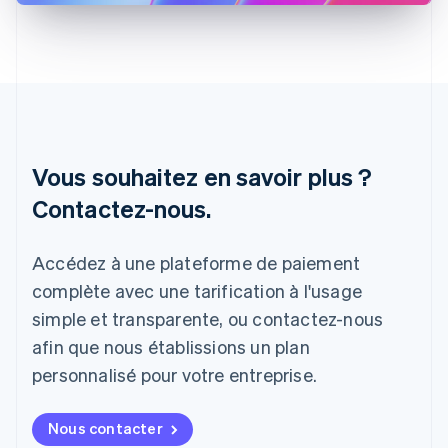
Inde
English
Irlande
English
Italie
Italiano
English
Japon
日本語
English
Vous souhaitez en savoir plus ?
Lettonie
English
Contactez-nous.
Liechtenstein
Deutsch
English
Lituanie
Accédez à une plateforme de paiement
English
complète avec une tarification à l'usage
Luxembourg
Français
Deutsch
English
simple et transparente, ou contactez-nous
Malaisie
afin que nous établissions un plan
English
简体中文
Malte
personnalisé pour votre entreprise.
English
Mexique
Nous contacter
Español
English