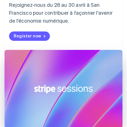
Croatie
Rejoignez-nous du 28 au 30 avril à San
English
Italiano
Danemark
Francisco pour contribuer à façonner l'avenir
English
de l'économie numérique.
Émirats arabes unis
English
Register now
Espagne
Español
English
Estonie
English
États-Unis
English
Español
简体中文
Finlande
English
Svenska
France
Français
English
Gibraltar
English
Grèce
English
Hongrie
English