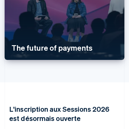
Allemagne
Deutsch
English
Australie
English
The future of payments
Autriche
Deutsch
English
Belgique
Nederlands
Français
Deutsch
English
Brésil
Português
English
Bulgarie
English
Canada
English
Français
Chine continentale
L'inscription aux Sessions 2026
简体中文
English
est désormais ouverte
Chypre
English