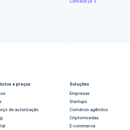
Comece já
Finlândia
Luxemburgo
English
Svenska
Français
Deutsch
English
França
Malásia
Français
English
English
简体中文
Gibraltar
Malta
English
English
Grécia
México
English
Español
English
Hungria
Noruega
English
English
Índia
Nova Zelândia
English
English
Irlanda
Países Baixos
English
Nederlands
English
dutos e preços
Soluções
ços
Empresas
s
Startups
rço de autorização
Comércio agêntico
ng
Criptomoedas
tal
E-commerce