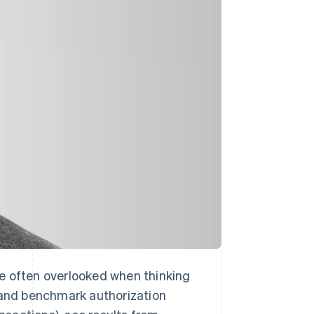
Stripe Sessions 2026
Veja como a Stripe está
construindo a
infraestrutura
econômica da IA.
Assista agora
are often overlooked when thinking
t and benchmark authorization