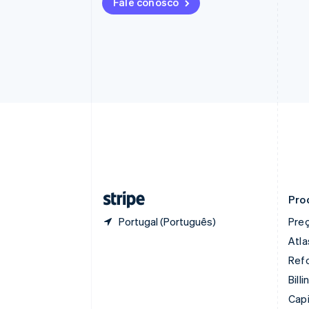
Fale conosco
Bulgária
English
Canadá
English
Français
China continental
简体中文
English
Chipre
English
Croácia
English
Italiano
Dinamarca
English
Emirados Árabes Unidos
English
Pro
Portugal (Português)
Pre
Atla
Refo
Billi
Capi