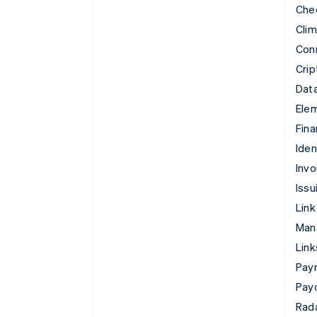
Che
Cli
Con
Cri
Data
Ele
Fina
Iden
Invo
Issu
Link
Man
Lin
Pay
Pay
Rad