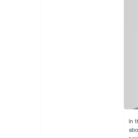
Authorization Boost
Otimizações de aceitação
Link
Checkout acelerado
Financial Connections
Dados de contas vinculadas
In 
abo