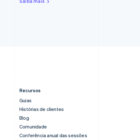
Saiba mais
Romênia
English
Singapura
English
简体中文
Suécia
Svenska
English
Suíça
Deutsch
Français
Italiano
English
Tailândia
ไทย
English
Recursos
Guias
Histórias de clientes
Blog
Comunidade
Conferência anual das sessões