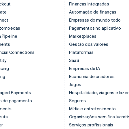
ckout
Finanças integradas
mate
Automação de finanças
nect
Empresas do mundo todo
ptomoedas
Pagamentos no aplicativo
 Pipeline
Marketplaces
ments
Gestão dos valores
ncial Connections
Plataformas
tity
SaaS
icing
Empresas de IA
ing
Economia de criadores
Jogos
aged Payments
Hospitalidade, viagens e lazer
ks de pagamento
Seguros
ments
Mídia e entretenimento
outs
Organizações sem fins lucrat
ar
Serviços profissionais