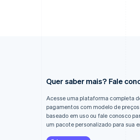
Quer saber mais? Fale con
Alemanha
Deutsch
English
Austrália
Acesse uma plataforma completa d
English
pagamentos com modelo de preços
Áustria
Deutsch
English
baseado em uso ou fale conosco pa
Bélgica
um pacote personalizado para sua 
Nederlands
Français
Deutsch
English
Brasil
Português
English