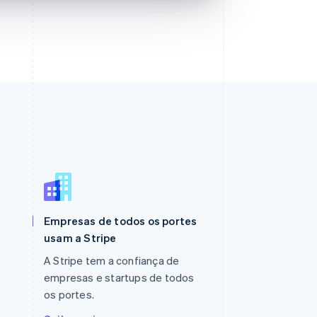
Polônia
English
Portugal
Empresas de todos os portes
Português
English
usam a Stripe
RAE de Hong Kong, China
English
简体中文
A Stripe tem a confiança de
Reino Unido
empresas e startups de todos
English
os portes.
República Tcheca
English