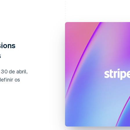
sions
s
30 de abril,
efinir os