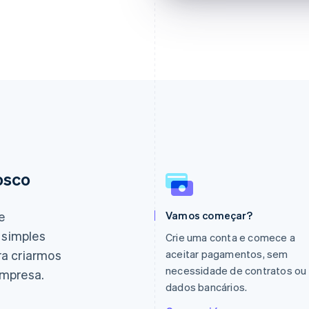
osco
Eslováquia
Itália
English
Italiano
English
Eslovênia
Japão
e
Vamos começar?
English
Italiano
日本語
English
 simples
Espanha
Letônia
Crie uma conta e comece a
Español
English
English
ra criarmos
aceitar pagamentos, sem
Estados Unidos
Liechtenstein
necessidade de contratos ou
empresa.
English
Español
简体中文
Deutsch
English
dados bancários.
Estônia
Lituânia
English
English