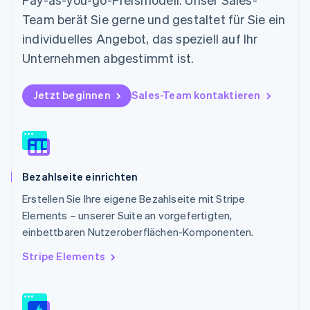
English
Team berät Sie gerne und gestaltet für Sie ein
Österreich
individuelles Angebot, das speziell auf Ihr
Deutsch
English
Polen
Unternehmen abgestimmt ist.
English
Portugal
Jetzt beginnen
Sales-Team kontaktieren
Português
English
Rumänien
English
Schweden
Svenska
English
Schweiz
Bezahlseite einrichten
Deutsch
Français
Italiano
English
Singapur
Erstellen Sie Ihre eigene Bezahlseite mit Stripe
English
简体中文
Elements – unserer Suite an vorgefertigten,
Slowakei
einbettbaren Nutzeroberflächen-Komponenten.
English
Slowenien
Stripe Elements
English
Italiano
Sonderverwaltungsregion Hongkong,
China