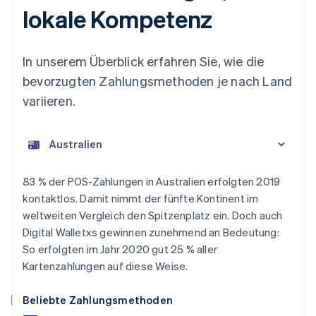
lokale Kompetenz
In unserem Überblick erfahren Sie, wie die
bevorzugten Zahlungsmethoden je nach Land
variieren.
Australien
83 % der POS-Zahlungen in Australien erfolgten 2019
English
kontaktlos. Damit nimmt der fünfte Kontinent im
Belgien
weltweiten Vergleich den Spitzenplatz ein. Doch auch
Nederlands
Français
Deutsch
English
Brasilien
Digital Walletxs gewinnen zunehmend an Bedeutung:
Português
English
So erfolgten im Jahr 2020 gut 25 % aller
Bulgarien
Kartenzahlungen auf diese Weise.
English
Dänemark
Beliebte Zahlungsmethoden
English
Deutschland