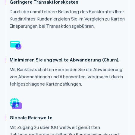
Geringere Transaktionskosten
Betrugsprävention
Ecosystem
Atlas
Durch die unmittelbare Belastung des Bankkontos Ihrer
Start-up-Gründung
Partner
Kundin/Ihres Kunden erzielen Sie im Vergleich zu Karten
Stripe App-Marktplatz
Einsparungen bei Transaktionsgebühren.
Climate
CO₂-Entnahme
Identity
Online-Identitätsprüfung
Minimieren Sie ungewollte Abwanderung (Churn).
Mit Banklastschriften vermeiden Sie die Abwanderung
von Abonnentinnen und Abonnenten, verursacht durch
Stripe-Sessions 2026
fehlgeschlagene Kartenzahlungen.
Erfahren Sie, wie Stripe Lösungen für die Wirtschaft
Jetzt ansehen
Globale Reichweite
Mit Zugang zu über 100 weltweit genutzten
Zahlungsmethoden erfüllen Sie Kundenwünsche und