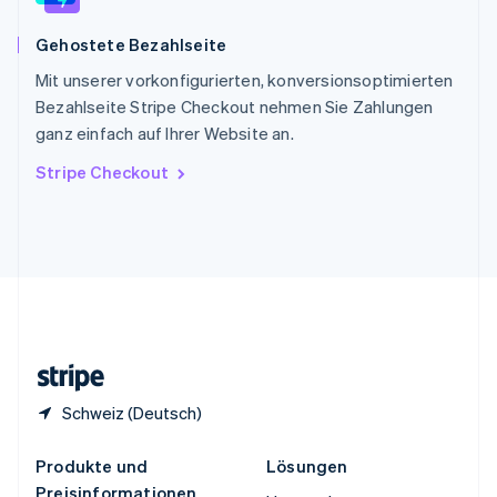
English
简体中文
Spanien
Gehostete Bezahlseite
Español
English
Thailand
Mit unserer vorkonfigurierten, konversionsoptimierten
ไทย
English
Bezahlseite Stripe Checkout nehmen Sie Zahlungen
Tschechische Republik
ganz einfach auf Ihrer Website an.
English
Ungarn
Stripe Checkout
English
Vereinigte Arabische Emirate
English
Vereinigte Staaten
English
Español
简体中文
Vereinigtes Königreich
English
Zypern
English
Schweiz (Deutsch)
Produkte und
Lösungen
Preisinformationen