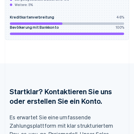
Weitere:
5
%
English
Français
Kroatien
Kreditkartenverbreitung
46
%
English
Italiano
Lettland
Bevölkerung mit Bankkonto
100
%
English
Liechtenstein
Deutsch
English
Litauen
English
Luxemburg
Français
Deutsch
English
Malaysia
English
简体中文
Malta
Startklar? Kontaktieren Sie uns
English
Mexiko
oder erstellen Sie ein Konto.
Español
English
Neuseeland
Es erwartet Sie eine umfassende
English
Niederlande
Zahlungsplattform mit klar strukturiertem
Nederlands
English
Pay-as-you-go-Preismodell. Unser Sales-
Norwegen