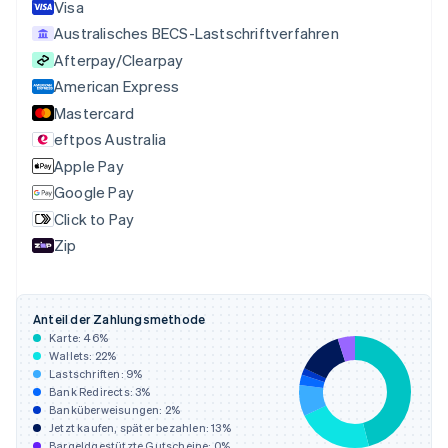
Visa
Deutsch
English
Australisches BECS-Lastschriftverfahren
Estland
Afterpay/Clearpay
English
Festlandchina
American Express
简体中文
English
Mastercard
Finnland
eftpos Australia
English
Svenska
Frankreich
Apple Pay
Français
English
Google Pay
Gibraltar
Click to Pay
English
Griechenland
Zip
English
Indien
English
Anteil der Zahlungsmethode
Irland
Karte:
46
%
English
Wallets:
22
%
Italien
Lastschriften:
9
%
Italiano
English
Bank Redirects:
3
%
Japan
Banküberweisungen:
2
%
日本語
English
Jetzt kaufen, später bezahlen:
13
%
Kanada
Bargeldgestützte Gutscheine:
0
%