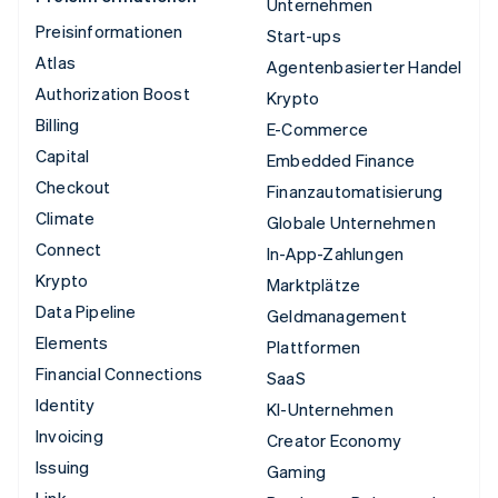
Unternehmen
Preisinformationen
Start-ups
Atlas
Agentenbasierter Handel
Authorization Boost
Krypto
Billing
E-Commerce
Capital
Embedded Finance
Checkout
Finanzautomatisierung
Climate
Globale Unternehmen
Connect
In-App-Zahlungen
Krypto
Marktplätze
Data Pipeline
Geldmanagement
Elements
Plattformen
Financial Connections
SaaS
Identity
KI-Unternehmen
Invoicing
Creator Economy
Issuing
Gaming
Link