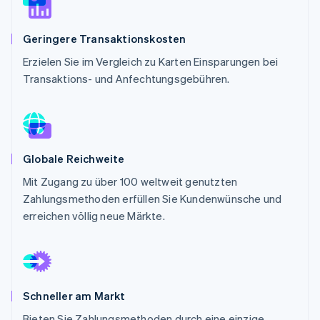
Betrugsprävention
Ecosystem
Atlas
Geringere Transaktionskosten
Start-up-Gründung
Partner
Stripe App-Marktplatz
Erzielen Sie im Vergleich zu Karten Einsparungen bei
Climate
CO₂-Entnahme
Transaktions- und Anfechtungsgebühren.
Identity
Online-Identitätsprüfung
Globale Reichweite
Mit Zugang zu über 100 weltweit genutzten
Stripe-Sessions 2026
Zahlungsmethoden erfüllen Sie Kundenwünsche und
Erfahren Sie, wie Stripe Lösungen für die Wirtschaft
erreichen völlig neue Märkte.
Jetzt ansehen
Schneller am Markt
Bieten Sie Zahlungsmethoden durch eine einzige