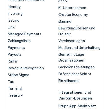
SaaS
Identity
KI-Unternehmen
Invoicing
Creator Economy
Issuing
Gaming
Link
Bewirtung, Reisen und
Managed Payments
Freizeit
Zahlungslinks
Versicherungen
Payments
Medien und Unterhaltung
Payouts
Gemeinnützige
Organisationen
Radar
Fachdienstleistungen
Revenue Recognition
Öffentlicher Sektor
Stripe Sigma
Einzelhandel
Tax
Terminal
Integrationen und
Treasury
Custom-Lösungen
Stripe App-Marktplatz