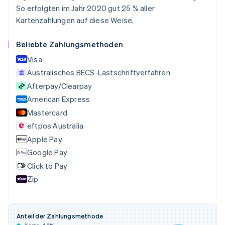
Português
English
So erfolgten im Jahr 2020 gut 25 % aller
Bulgarien
Kartenzahlungen auf diese Weise.
English
Dänemark
Beliebte Zahlungsmethoden
English
Deutschland
Visa
Deutsch
English
Australisches BECS-Lastschriftverfahren
Estland
Afterpay/Clearpay
English
Festlandchina
American Express
简体中文
English
Mastercard
Finnland
eftpos Australia
English
Svenska
Frankreich
Apple Pay
Français
English
Google Pay
Gibraltar
Click to Pay
English
Griechenland
Zip
English
Indien
English
Anteil der Zahlungsmethode
Irland