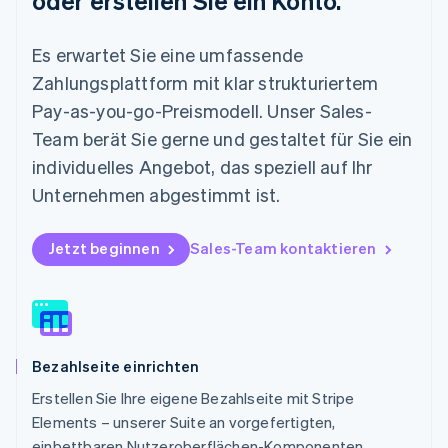
oder erstellen Sie ein Konto.
Español
English
Neuseeland
Es erwartet Sie eine umfassende
English
Niederlande
Zahlungsplattform mit klar strukturiertem
Nederlands
English
Pay-as-you-go-Preismodell. Unser Sales-
Norwegen
English
Team berät Sie gerne und gestaltet für Sie ein
Österreich
individuelles Angebot, das speziell auf Ihr
Deutsch
English
Polen
Unternehmen abgestimmt ist.
English
Portugal
Jetzt beginnen
Sales-Team kontaktieren
Português
English
Rumänien
English
Schweden
Svenska
English
Schweiz
Bezahlseite einrichten
Deutsch
Français
Italiano
English
Singapur
Erstellen Sie Ihre eigene Bezahlseite mit Stripe
English
简体中文
Elements – unserer Suite an vorgefertigten,
Slowakei
einbettbaren Nutzeroberflächen-Komponenten.