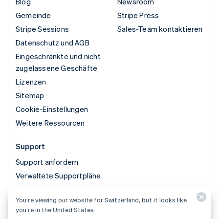
Blog
Newsroom
Gemeinde
Stripe Press
Stripe Sessions
Sales-Team kontaktieren
Datenschutz und AGB
Eingeschränkte und nicht
zugelassene Geschäfte
Lizenzen
Sitemap
Cookie-Einstellungen
Weitere Ressourcen
Support
Support anfordern
Verwaltete Supportpläne
You’re viewing our website for Switzerland, but it looks like
© 2026 Stripe, LLC
you’re in the United States.