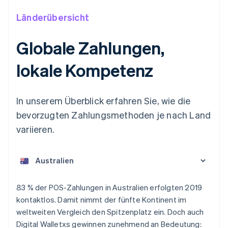
Länderübersicht
Globale Zahlungen,
lokale Kompetenz
In unserem Überblick erfahren Sie, wie die
bevorzugten Zahlungsmethoden je nach Land
variieren.
Australien
83 % der POS-Zahlungen in Australien erfolgten 2019
English
kontaktlos. Damit nimmt der fünfte Kontinent im
Belgien
weltweiten Vergleich den Spitzenplatz ein. Doch auch
Nederlands
Français
Deutsch
English
Brasilien
Digital Walletxs gewinnen zunehmend an Bedeutung: