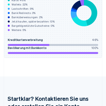
Karte:
46
%
English
Wallets:
22
%
Italien
Lastschriften:
9
%
Italiano
English
Bank Redirects:
3
%
Japan
Banküberweisungen:
2
%
日本語
English
Jetzt kaufen, später bezahlen:
13
%
Kanada
Bargeldgestützte Gutscheine:
0
%
Weitere:
5
%
English
Français
Kroatien
Kreditkartenverbreitung
46
%
English
Italiano
Lettland
Bevölkerung mit Bankkonto
100
%
English
Liechtenstein
Deutsch
English
Litauen
English
Luxemburg
Français
Deutsch
English
Malaysia
English
简体中文
Malta
Startklar? Kontaktieren Sie uns
English
Mexiko