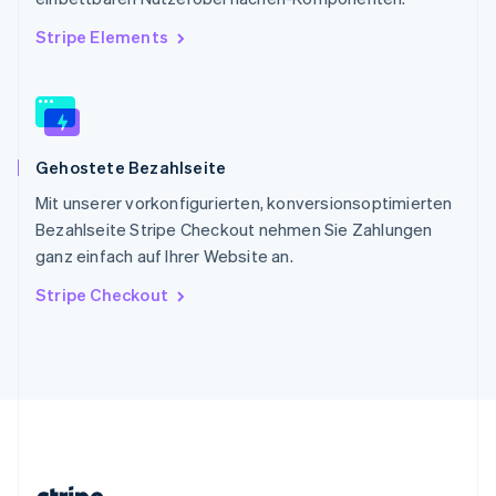
English
Slowenien
Stripe Elements
English
Italiano
Sonderverwaltungsregion Hongkong,
China
English
简体中文
Spanien
Gehostete Bezahlseite
Español
English
Thailand
Mit unserer vorkonfigurierten, konversionsoptimierten
ไทย
English
Bezahlseite Stripe Checkout nehmen Sie Zahlungen
Tschechische Republik
ganz einfach auf Ihrer Website an.
English
Ungarn
Stripe Checkout
English
Vereinigte Arabische Emirate
English
Vereinigte Staaten
English
Español
简体中文
Vereinigtes Königreich
English
Zypern
English