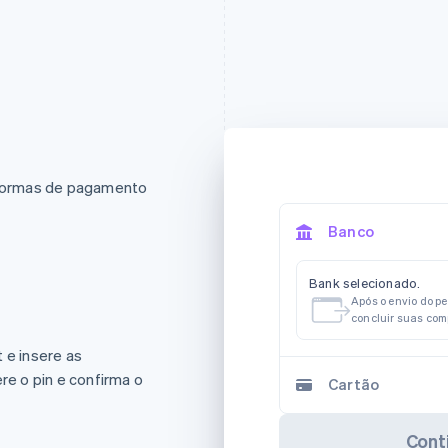
e formas de pagamento
Banco
Bank selecionado.
Após o envio do p
concluir suas co
 e insere as
re o pin e confirma o
Cartão
Cont