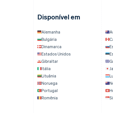
Disponível em
Alemanha
A
Bulgária
C
Dinamarca
E
Estados Unidos
E
Gibraltar
G
Itália
J
Lituânia
L
Noruega
N
Portugal
H
Romênia
S