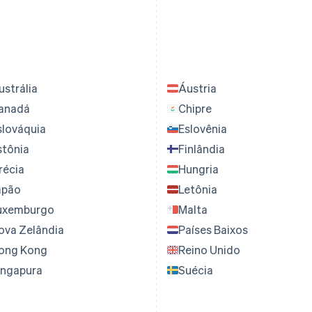
ustrália
Áustria
anadá
Chipre
slováquia
Eslovênia
stônia
Finlândia
récia
Hungria
apão
Letônia
uxemburgo
Malta
ova Zelândia
Países Baixos
ong Kong
Reino Unido
ingapura
Suécia