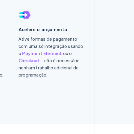
Stripe Sessions 2026
Veja como a Stripe está
Acelere o lançamento
construindo a
infraestrutura
Ative formas de pagamento
econômica da IA.
com uma só integração usando
Assista agora
o
Payment Element
ou o
Checkout
– não é necessário
nenhum trabalho adicional de
o.
programação.