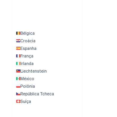
Bélgica
Croácia
Espanha
França
Irlanda
Liechtenstein
México
Polônia
República Tcheca
Suíça