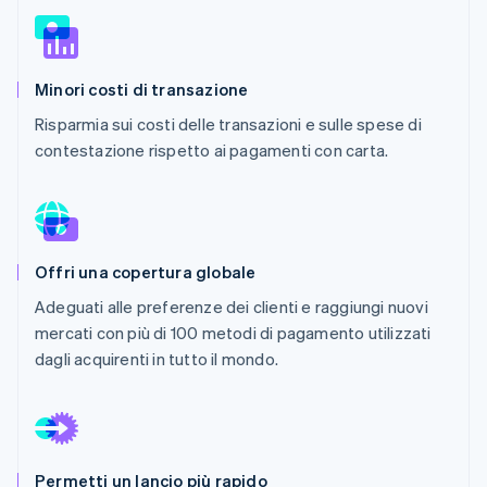
Scopri cosa ti aspetta
Radar
Ecosistema
Prevenzione delle frodi
Minori costi di transazione
Partner
Atlas
Stripe App Marketplace
Costituzione di start-up
Risparmia sui costi delle transazioni e sulle spese di
contestazione rispetto ai pagamenti con carta.
Climate
Rimozione del carbonio
Identity
Verifica online dell'identità
Offri una copertura globale
Adeguati alle preferenze dei clienti e raggiungi nuovi
mercati con più di 100 metodi di pagamento utilizzati
Stripe Sessions 2026
dagli acquirenti in tutto il mondo.
Scopri come Stripe sta costruendo l'infrastruttura economi
Guarda ora
Permetti un lancio più rapido