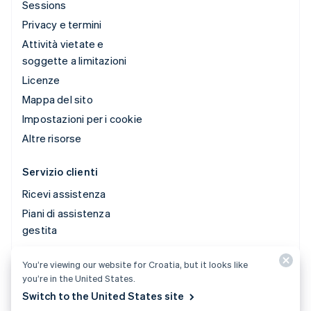
Sessions
Privacy e termini
Attività vietate e
soggette a limitazioni
Licenze
Mappa del sito
Impostazioni per i cookie
Altre risorse
Servizio clienti
Ricevi assistenza
Piani di assistenza
gestita
You’re viewing our website for Croatia, but it looks like
© 2026 Stripe, LLC
you’re in the United States.
Switch to the United States site