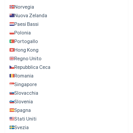
Norvegia
Nuova Zelanda
Paesi Bassi
Polonia
Portogallo
Hong Kong
Regno Unito
Repubblica Ceca
Romania
Singapore
Slovacchia
Slovenia
Spagna
Stati Uniti
Svezia