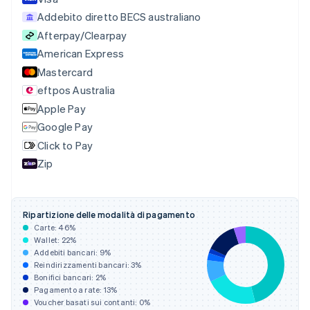
Canada
Addebito diretto BECS australiano
English
Français
Cina continentale
Afterpay/Clearpay
简体中文
English
American Express
Cipro
Mastercard
English
eftpos Australia
Croazia
English
Italiano
Apple Pay
Danimarca
Google Pay
English
Click to Pay
Emirati Arabi Uniti
English
Zip
Estonia
English
Finlandia
Ripartizione delle modalità di pagamento
English
Svenska
Carte:
46
%
Francia
Wallet:
22
%
Français
English
Addebiti bancari:
9
%
Germania
Reindirizzamenti bancari:
3
%
Deutsch
English
Bonifici bancari:
2
%
Giappone
Pagamento a rate:
13
%
Voucher basati sui contanti:
0
%
日本語
English