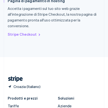
Pagina di pagamento in hosting
Slovacchia
English
Accetta i pagamenti sul tuo sito web grazie
Slovenia
all'integrazione di Stripe Checkout, la nostra pagina di
English
Italiano
pagamento pronta all'uso ottimizzata per la
Spagna
conversione.
Español
English
Stati Uniti
Stripe Checkout
English
Español
简体中文
Svezia
Svenska
English
Svizzera
Deutsch
Français
Italiano
English
Thailandia
ไทย
English
Ungheria
English
Croazia (Italiano)
Prodotti e prezzi
Soluzioni
Tariffe
Aziende