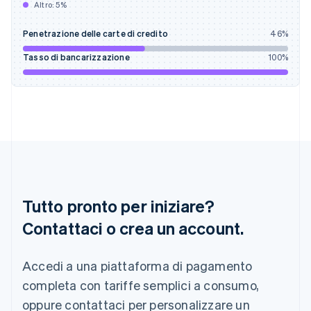
Altro:
5
%
Gibilterra
English
Grecia
Penetrazione delle carte di credito
46
%
English
Tasso di bancarizzazione
100
%
India
English
Irlanda
English
Italia
Italiano
English
Lettonia
English
Liechtenstein
Deutsch
English
Tutto pronto per iniziare?
Lituania
English
Contattaci o crea un account.
Lussemburgo
Français
Deutsch
English
Malaysia
Accedi a una piattaforma di pagamento
English
简体中文
completa con tariffe semplici a consumo,
Malta
oppure contattaci per personalizzare un
English