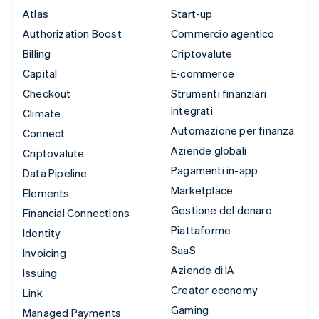
Atlas
Start-up
Authorization Boost
Commercio agentico
Billing
Criptovalute
Capital
E-commerce
Checkout
Strumenti finanziari
integrati
Climate
Automazione per finanza
Connect
Aziende globali
Criptovalute
Pagamenti in-app
Data Pipeline
Marketplace
Elements
Gestione del denaro
Financial Connections
Piattaforme
Identity
SaaS
Invoicing
Aziende di IA
Issuing
Creator economy
Link
Gaming
Managed Payments