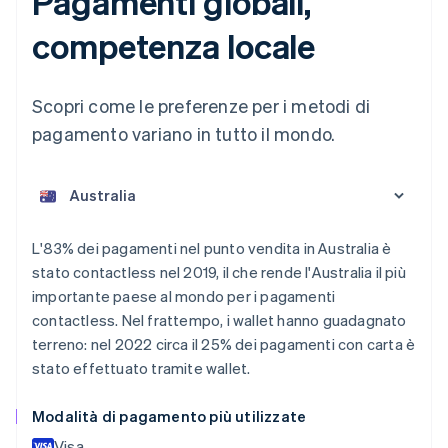
Pagamenti globali,
competenza locale
Scopri come le preferenze per i metodi di
pagamento variano in tutto il mondo.
L'83% dei pagamenti nel punto vendita in Australia è
Australia
stato contactless nel 2019, il che rende l'Australia il più
English
importante paese al mondo per i pagamenti
Austria
contactless. Nel frattempo, i wallet hanno guadagnato
Deutsch
English
Belgio
terreno: nel 2022 circa il 25% dei pagamenti con carta è
Nederlands
Français
Deutsch
English
stato effettuato tramite wallet.
Brasile
Português
English
Modalità di pagamento più utilizzate
Bulgaria
English
Visa