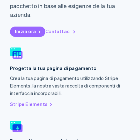
Messico
pacchetto in base alle esigenze della tua
Español
English
azienda.
Norvegia
English
Nuova Zelanda
Inizia ora
Contattaci
English
Paesi Bassi
Nederlands
English
Polonia
English
Portogallo
Progetta la tua pagina di pagamento
Português
English
Crea la tua pagina di pagamento utilizzando Stripe
RAS di Hong Kong, Cina
English
简体中文
Elements, la nostra vasta raccolta di componenti di
Regno Unito
interfaccia incorporabili.
English
Repubblica Ceca
Stripe Elements
English
Romania
English
Singapore
English
简体中文