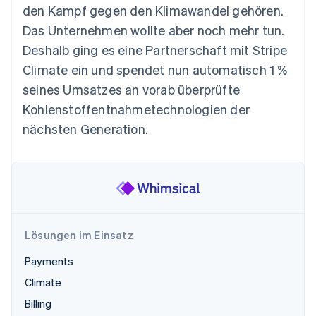
Betrugsprävention
den Kampf gegen den Klimawandel gehören.
Ecosystem
Atlas
Das Unternehmen wollte aber noch mehr tun.
Start-up-Gründung
Partner
Deshalb ging es eine Partnerschaft mit Stripe
Stripe App-Marktplatz
Climate
Climate ein und spendet nun automatisch 1 %
CO₂-Entnahme
seines Umsatzes an vorab überprüfte
Identity
Kohlenstoffentnahmetechnologien der
Online-Identitätsprüfung
nächsten Generation.
Stripe-Sessions 2026
Erfahren Sie, wie Stripe Lösungen für die Wirtschaft
Jetzt ansehen
Lösungen im Einsatz
Payments
Climate
Billing