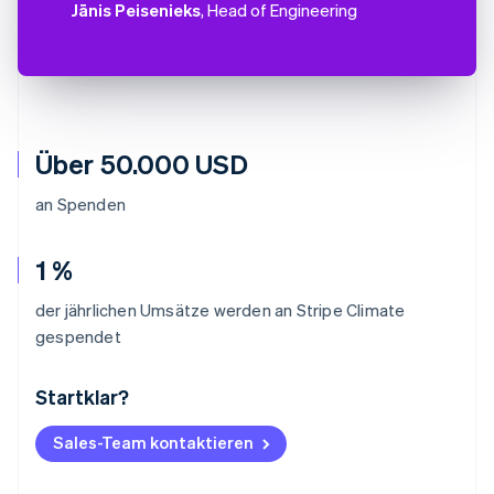
Jānis Peisenieks
, Head of Engineering
Über 50.000 USD
an Spenden
1 %
der jährlichen Umsätze werden an Stripe Climate
gespendet
Startklar?
Australien
English
Belgien
Sales-Team kontaktieren
Nederlands
Français
Deutsch
English
Brasilien