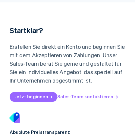
Español
English
Neuseeland
English
Niederlande
Nederlands
English
Startklar?
Norwegen
English
Österreich
Erstellen Sie direkt ein Konto und beginnen Sie
Deutsch
English
mit dem Akzeptieren von Zahlungen. Unser
Polen
Sales-Team berät Sie gerne und gestaltet für
English
Portugal
Sie ein individuelles Angebot, das speziell auf
Português
English
Ihr Unternehmen abgestimmt ist.
Rumänien
English
Schweden
Jetzt beginnen
Sales-Team kontaktieren
Svenska
English
Schweiz
Deutsch
Français
Italiano
English
Singapur
English
简体中文
Slowakei
Absolute Preistransparenz