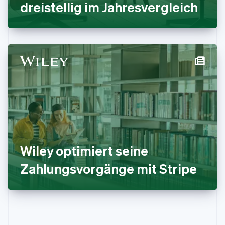
dreistellig im Jahresvergleich
English
Italien
Italiano
English
Japan
日本語
English
Kanada
English
Français
Kroatien
English
Italiano
Lettland
English
Liechtenstein
Deutsch
English
Litauen
Wiley optimiert seine
English
Luxemburg
Zahlungsvorgänge mit Stripe
Français
Deutsch
English
Malaysia
English
简体中文
Malta
English
Mexiko