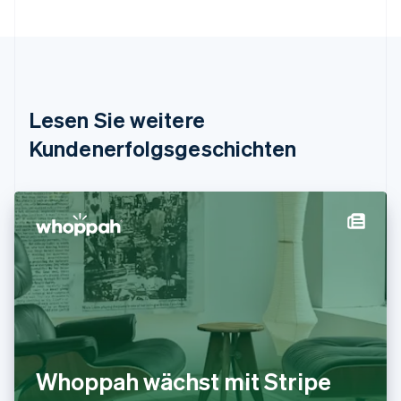
Português
English
Bulgarien
English
Dänemark
English
Deutschland
Lesen Sie weitere
Deutsch
English
Estland
Kundenerfolgsgeschichten
English
Festlandchina
简体中文
English
Finnland
English
Svenska
Frankreich
Français
English
Gibraltar
English
Griechenland
English
Indien
Whoppah wächst mit Stripe
English
Irland