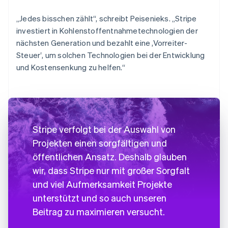
„Jedes bisschen zählt“, schreibt Peisenieks. „Stripe
investiert in Kohlenstoffentnahmetechnologien der
nächsten Generation und bezahlt eine ,Vorreiter-
Steuer‛, um solchen Technologien bei der Entwicklung
und Kostensenkung zu helfen.“
Stripe verfolgt bei der Auswahl von
Projekten einen sorgfältigen und
öffentlichen Ansatz. Deshalb glauben
wir, dass Stripe nur mit großer Sorgfalt
und viel Aufmerksamkeit Projekte
unterstützt und so auch unseren
Beitrag zu maximieren versucht.