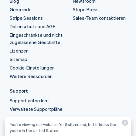
Blog
Newsroom
Gemeinde
Stripe Press
Stripe Sessions
Sales-Team kontaktieren
Datenschutz und AGB
Eingeschränkte und nicht
zugelassene Geschäfte
Lizenzen
Sitemap
Cookie-Einstellungen
Weitere Ressourcen
Support
Support anfordern
Verwaltete Supportpläne
You’re viewing our website for Switzerland, but it looks like
© 2026 Stripe, LLC
you’re in the United States.