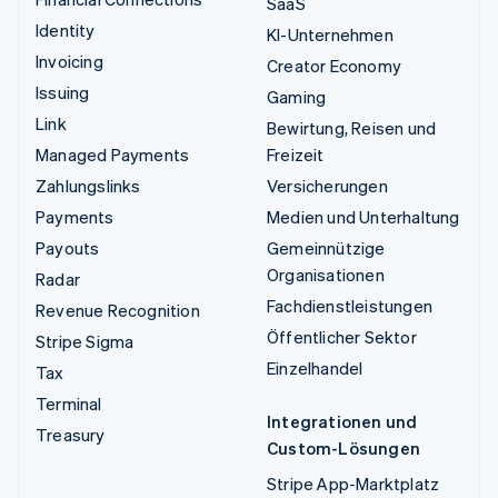
SaaS
Identity
KI-Unternehmen
Invoicing
Creator Economy
Issuing
Gaming
Link
Bewirtung, Reisen und
Managed Payments
Freizeit
Zahlungslinks
Versicherungen
Payments
Medien und Unterhaltung
Payouts
Gemeinnützige
Organisationen
Radar
Fachdienstleistungen
Revenue Recognition
Öffentlicher Sektor
Stripe Sigma
Einzelhandel
Tax
Terminal
Integrationen und
Treasury
Custom-Lösungen
Stripe App-Marktplatz