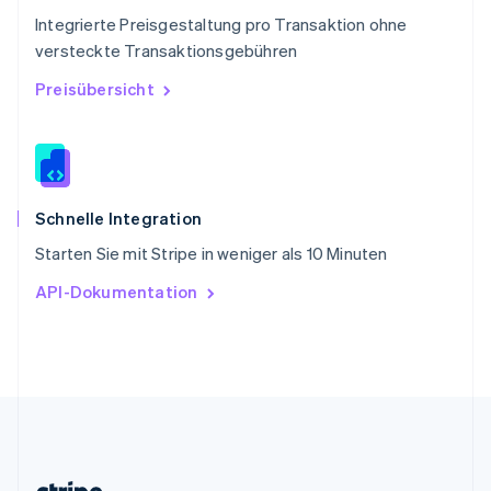
English
Integrierte Preisgestaltung pro Transaktion ohne
Slowenien
versteckte Transaktionsgebühren
English
Italiano
Sonderverwaltungsregion Hongkong,
Preisübersicht
China
English
简体中文
Spanien
Español
English
Thailand
ไทย
English
Schnelle Integration
Tschechische Republik
Starten Sie mit Stripe in weniger als 10 Minuten
English
Ungarn
API-Dokumentation
English
Vereinigte Arabische Emirate
English
Vereinigte Staaten
English
Español
简体中文
Vereinigtes Königreich
English
Zypern
English