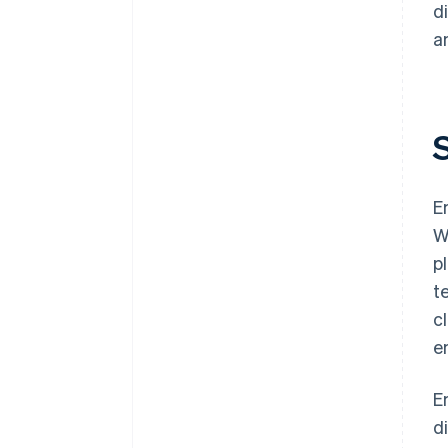
d
a
E
W
p
t
c
e
E
d