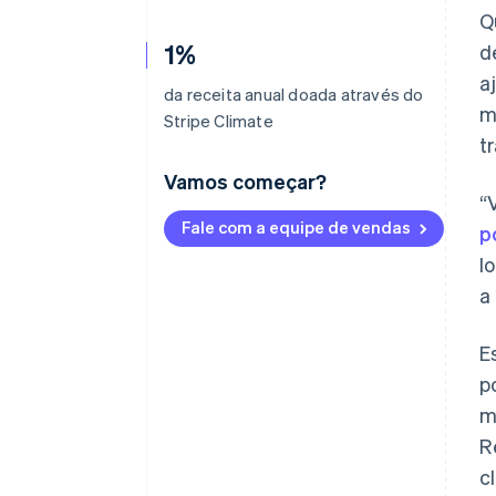
Q
1%
d
a
da receita anual doada através do
m
Stripe Climate
t
Vamos começar?
“
Fale com a equipe de vendas
p
l
a
E
p
m
R
c