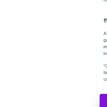
1
A
g
i
i
“
t
c