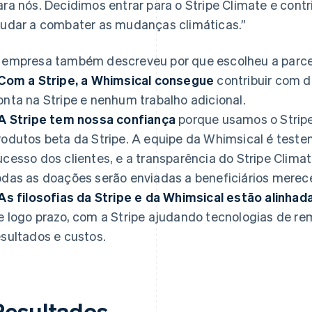
ara nós. Decidimos entrar para o Stripe Climate e contr
judar a combater as mudanças climáticas.”
 empresa também descreveu por que escolheu a parcer
Com a Stripe, a Whimsical consegue
contribuir com 
onta na Stripe e nenhum trabalho adicional.
A Stripe tem nossa confiança
porque usamos o Strip
rodutos beta da Stripe. A equipe da Whimsical é teste
ucesso dos clientes, e a transparência do Stripe Clima
odas as doações serão enviadas a beneficiários merec
As filosofias da Stripe e da Whimsical estão alinhad
e logo prazo, com a Stripe ajudando tecnologias de r
esultados e custos.
Resultados