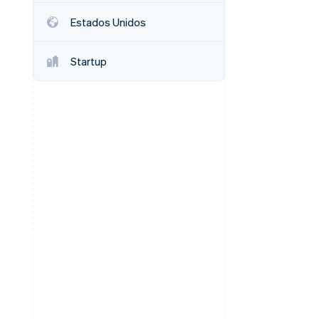
Estados Unidos
Stripe Sessions 2026
Veja como a Stripe está
Startup
construindo a
infraestrutura
econômica da IA.
Assista agora