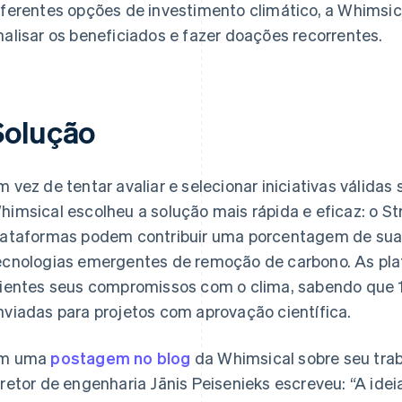
iferentes opções de investimento climático, a Whimsi
nalisar os beneficiados e fazer doações recorrentes.
Solução
m vez de tentar avaliar e selecionar iniciativas válida
himsical escolheu a solução mais rápida e eficaz: o Str
lataformas podem contribuir uma porcentagem de suas 
ecnologias emergentes de remoção de carbono. As pl
lientes seus compromissos com o clima, sabendo que 
nviadas para projetos com aprovação científica.
m uma
postagem no blog
da Whimsical sobre seu trab
iretor de engenharia Jānis Peisenieks escreveu: “A idei