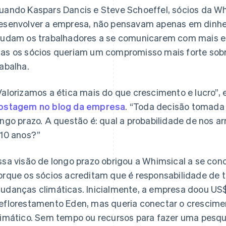
uando Kaspars Dancis e Steve Schoeffel, sócios da W
esenvolver a empresa, não pensavam apenas em dinhe
judam os trabalhadores a se comunicarem com mais efi
as os sócios queriam um compromisso mais forte sob
rabalha.
Valorizamos a ética mais do que crescimento e lucro”
ostagem no blog da empresa
. “Toda decisão tomada
ongo prazo. A questão é: qual a probabilidade de nos 
 10 anos?”
ssa visão de longo prazo obrigou a Whimsical a se con
orque os sócios acreditam que é responsabilidade de 
udanças climáticas. Inicialmente, a empresa doou US$
eflorestamento Eden, mas queria conectar o crescim
limático. Sem tempo ou recursos para fazer uma pesqui