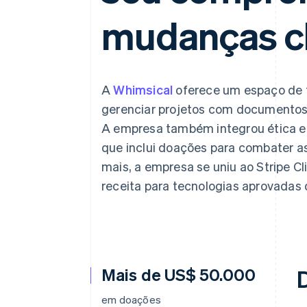
Authorization Boost
Otimizações de aceitação
mudanças cl
Link
Checkout acelerado
Financial Connections
Dados de contas vinculadas
A
Whimsical
oferece um espaço de t
gerenciar projetos com documentos
A empresa também integrou ética e 
que inclui doações para combater a
mais, a empresa se uniu ao Stripe 
receita para tecnologias aprovadas
Mais de US$ 50.000
em doações