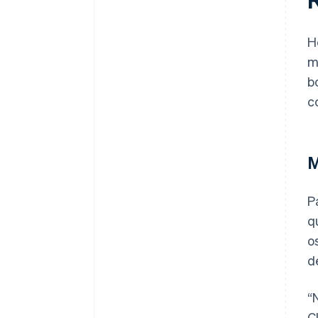
H
m
b
c
M
P
q
o
d
“
C