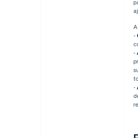
p
a
A
-
c
-
p
s
t
-
d
r